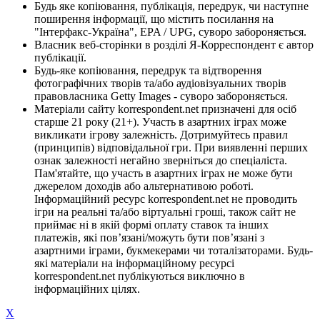
Будь яке копіювання, публікація, передрук, чи наступне
поширення інформації, що містить посилання на
"Інтерфакс-Україна", EPA / UPG, суворо забороняється.
Власник веб-сторінки в розділі Я-Корреспондент є автор
публікації.
Будь-яке копіювання, передрук та відтворення
фотографічних творів та/або аудіовізуальних творів
правовласника Getty Images - суворо забороняється.
Матеріали сайту korrespondent.net призначені для осіб
старше 21 року (21+). Участь в азартних іграх може
викликати ігрову залежність. Дотримуйтесь правил
(принципів) відповідальної гри. При виявленні перших
ознак залежності негайно зверніться до спеціаліста.
Пам'ятайте, що участь в азартних іграх не може бути
джерелом доходів або альтернативою роботі.
Інформаційний ресурс korrespondent.net не проводить
ігри на реальні та/або віртуальні гроші, також сайт не
приймає ні в якій формі оплату ставок та інших
платежів, які пов’язані/можуть бути пов’язані з
азартними іграми, букмекерами чи тоталізаторами. Будь-
які матеріали на інформаційному ресурсі
korrespondent.net публікуються виключно в
інформаційних цілях.
X