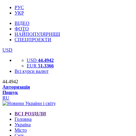
РУС
УКР
ВІДЕО
ФОТО
НАЙПОПУЛЯРНІШІ
СПЕЦПРОЕКТИ
USD
USD
44.4942
EUR
51.3366
Всі курси валют
44.4942
Авторизація
Пошук
RU
ВСІ РОЗДІЛИ
Головна
Україна
Місто
Світ