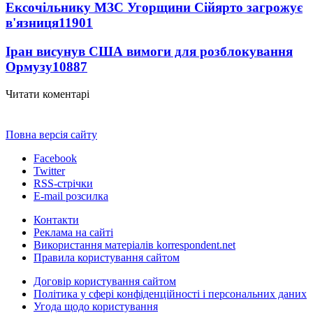
Ексочільнику МЗС Угорщини Сійярто загрожує
в'язниця
11901
Іран висунув США вимоги для розблокування
Ормузу
10887
Читати коментарі
Повна версія сайту
Facebook
Twitter
RSS-стрічки
E-mail розсилка
Контакти
Реклама на сайті
Використання матеріалів korrespondent.net
Правила користування сайтом
Договір користування сайтом
Політика у сфері конфіденційності і персональних даних
Угода щодо користування