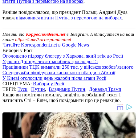
вітати Путіна з перемогою на виборах
.
Раніше повідомлялося, що президент Польщі Анджей Дуда
також
відмовився вітати Путіна з перемогою на виборах
.
Новини від
Корреспондент.net
в Telegram. Підписуйтеся на наш
канал
https://t.me/korrespondentnet
Читайте Korrespondent.net в Google News
Вибори у Росії
Оголошено підозру блогеру з Харкова, який втік до Росії
Удар по Дніпру: число загиблих зросло до 15
Працівники ТЦК вимагали 250 тис. у військовозобов’язаного
Спецслужби ліквідували канал контрабанди з Абхазії
У Києві оголосили день жалоби після атаки Росії
СПЕЦТЕМА:
Вибори у Росії
ТЕГИ:
Туск
,
Путин
,
Владимир Путин
,
Дональд Трамп
Якщо ви помітили помилку, виділіть необхідний текст і
натисніть Ctrl + Enter, щоб повідомити про це редакцію.