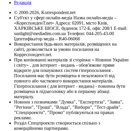
Редакція
© 2000-2026, Korrespondent.net
Суб'єкт у сфері онлайн-медіа Назва онлайн-медіа –
«КореспонденТ.net» Адреса: 02091, місто Київ,
ХАРКІВСЬКЕ ШОСЕ, будинок 172-Б, офіс 208/1 E-mail:
sunlight@mediadim.com.ua
Телефон: 044-205-43-00
Ідентифікатор медіа – R40-06068
Використання будь-яких матеріалів, розміщених на
сайті, дозволяється за умови посилання на
Корреспондент.net.
При копіюванні матеріалів зі сторінки « Новини України
і світу» , для інтернет - видань - обов'язкове пряме
відкрите для пошукових систем гіперпосилання .
Посилання має бути розміщена в незалежності від
повного або часткового використання матеріалів.
Гіперпосилання ( для інтернет - видань) - повинна бути
розміщена в підзаголовку або в першому абзаці
матеріалу.
Новини з позначками "Думка", "Експертиза", "Заява",
"Регіони", "Гроші", "Влада", "Вибори", "Тест-драйв",
"Спецпроекти", "Промо" публікуються на правах
реклами.
Розділ Спецпроекти створюється спільно з
комерційними партнерами.