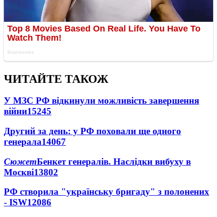
ЧИТАЙТЕ ТАКОЖ
У МЗС РФ відкинули можливість завершення
війни
15245
Другий за день: у РФ поховали ще одного
генерала
14067
Сюжет
Бенкет генералів. Наслідки вибуху в
Москві
13802
РФ створила "українську бригаду" з полонених
- ISW
12086