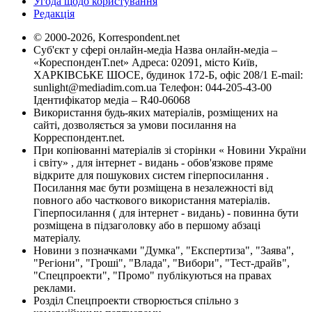
Угода щодо користування
Редакція
© 2000-2026, Korrespondent.net
Суб'єкт у сфері онлайн-медіа Назва онлайн-медіа –
«КореспонденТ.net» Адреса: 02091, місто Київ,
ХАРКІВСЬКЕ ШОСЕ, будинок 172-Б, офіс 208/1 E-mail:
sunlight@mediadim.com.ua
Телефон: 044-205-43-00
Ідентифікатор медіа – R40-06068
Використання будь-яких матеріалів, розміщених на
сайті, дозволяється за умови посилання на
Корреспондент.net.
При копіюванні матеріалів зі сторінки « Новини України
і світу» , для інтернет - видань - обов'язкове пряме
відкрите для пошукових систем гіперпосилання .
Посилання має бути розміщена в незалежності від
повного або часткового використання матеріалів.
Гіперпосилання ( для інтернет - видань) - повинна бути
розміщена в підзаголовку або в першому абзаці
матеріалу.
Новини з позначками "Думка", "Експертиза", "Заява",
"Регіони", "Гроші", "Влада", "Вибори", "Тест-драйв",
"Спецпроекти", "Промо" публікуються на правах
реклами.
Розділ Спецпроекти створюється спільно з