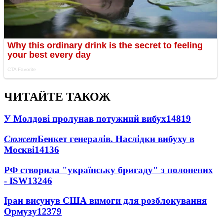
ЧИТАЙТЕ ТАКОЖ
У Молдові пролунав потужний вибух
14819
Сюжет
Бенкет генералів. Наслідки вибуху в
Москві
14136
РФ створила "українську бригаду" з полонених
- ISW
13246
Іран висунув США вимоги для розблокування
Ормузу
12379