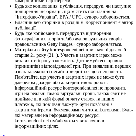
комерційними партнерами.
Будь яке копіювання, публікація, передрук, чи наступне
поширення інформації, що містить посилання на
"Інтерфакс-Україна", EPA / UPG, суворо забороняється.
Власник веб-сторінки в розділі Я-Корреспондент є автор
публікації.
Будь-яке копіювання, передрук та відтворення
фотографічних творів та/або аудіовізуальних творів
правовласника Getty Images - суворо забороняється.
Матеріали сайту korrespondent.net призначені для осіб
старше 21 року (21+). Участь в азартних іграх може
викликати ігрову залежність. Дотримуйтесь правил
(принципів) відповідальної гри. При виявленні перших
ознак залежності негайно зверніться до спеціаліста.
Пам'ятайте, що участь в азартних іграх не може бути
джерелом доходів або альтернативою роботі.
Інформаційний ресурс korrespondent.net не проводить
ігри на реальні та/або віртуальні гроші, також сайт не
приймає ні в якій формі оплату ставок та інших
платежів, які пов’язані/можуть бути пов’язані з
азартними іграми, букмекерами чи тоталізаторами. Будь-
які матеріали на інформаційному ресурсі
korrespondent.net публікуються виключно в
інформаційних цілях.