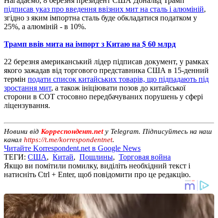
Нагадаємо, 8 березня президент США Дональд Трамп
підписав указ про введення ввізних мит на сталь і алюміній
,
згідно з яким імпортна сталь буде обкладатися податком у
25%, а алюміній - в 10%.
Трамп ввів мита на імпорт з Китаю на $ 60 млрд
22 березня американський лідер підписав документ, у рамках
якого зажадав від торгового представника США в 15-денний
термін
подати список китайських товарів, що підпадають під
зростання мит
, а також ініціювати позов до китайської
сторони в СОТ стосовно передбачуваних порушень у сфері
ліцензування.
Новини від
Корреспондент.net
у Telegram. Підписуйтесь на наш
канал
https://t.me/korrespondentnet
.
Читайте Korrespondent.net в Google News
ТЕГИ:
США
,
Китай
,
Пошлины
,
Торговая война
Якщо ви помітили помилку, виділіть необхідний текст і
натисніть Ctrl + Enter, щоб повідомити про це редакцію.