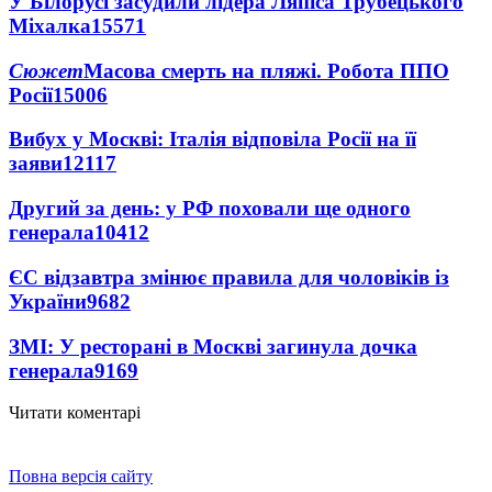
У Білорусі засудили лідера Ляпіса Трубецького
Міхалка
15571
Сюжет
Масова смерть на пляжі. Робота ППО
Росії
15006
Вибух у Москві: Італія відповіла Росії на її
заяви
12117
Другий за день: у РФ поховали ще одного
генерала
10412
ЄС відзавтра змінює правила для чоловіків із
України
9682
ЗМІ: У ресторані в Москві загинула дочка
генерала
9169
Читати коментарі
Повна версія сайту