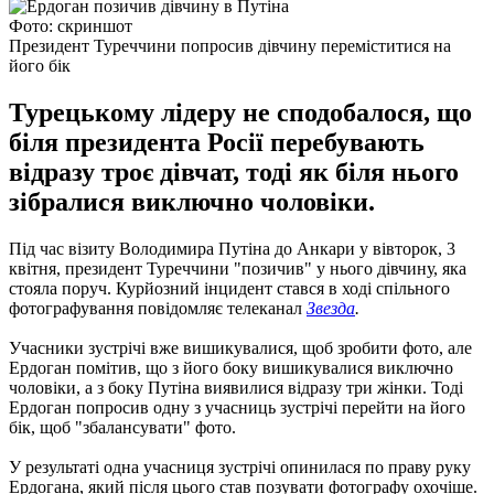
Фото: скриншот
Президент Туреччини попросив дівчину переміститися на
його бік
Турецькому лідеру не сподобалося, що
біля президента Росії перебувають
відразу троє дівчат, тоді як біля нього
зібралися виключно чоловіки.
Під час візиту Володимира Путіна до Анкари у вівторок, 3
квітня, президент Туреччини "позичив" у нього дівчину, яка
стояла поруч.
Курйозний інцидент стався в ході спільного
фотографування повідомляє телеканал
Звезда
.
Учасники зустрічі вже вишикувалися, щоб зробити фото, але
Ердоган помітив, що з його боку вишикувалися виключно
чоловіки, а з боку Путіна виявилися відразу три жінки.
Тоді
Ердоган попросив одну з учасниць зустрічі перейти на його
бік, щоб "збалансувати" фото.
У результаті одна учасниця зустрічі опинилася по праву руку
Ердогана, який після цього став позувати фотографу охочіше.