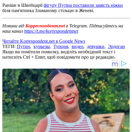
Раніше в Швейцарії
фігуру Путіна поставили замість ніжки
біля пам'ятника Зламаному стільцю в Женеві.
Новини від
Корреспондент.net
в Telegram. Підписуйтесь на
наш канал
https://t.me/korrespondentnet
Читайте Korrespondent.net в Google News
ТЕГИ:
Путин
,
курьезы
,
Турция
,
видео
,
девушки
,
Эрдоган
Якщо ви помітили помилку, виділіть необхідний текст і
натисніть Ctrl + Enter, щоб повідомити про це редакцію.