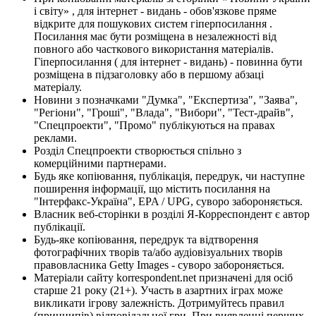
і світу» , для інтернет - видань - обов'язкове пряме
відкрите для пошукових систем гіперпосилання .
Посилання має бути розміщена в незалежності від
повного або часткового використання матеріалів.
Гіперпосилання ( для інтернет - видань) - повинна бути
розміщена в підзаголовку або в першому абзаці
матеріалу.
Новини з позначками "Думка", "Експертиза", "Заява",
"Регіони", "Гроші", "Влада", "Вибори", "Тест-драйв",
"Спецпроекти", "Промо" публікуються на правах
реклами.
Розділ Спецпроекти створюється спільно з
комерційними партнерами.
Будь яке копіювання, публікація, передрук, чи наступне
поширення інформації, що містить посилання на
"Інтерфакс-Україна", EPA / UPG, суворо забороняється.
Власник веб-сторінки в розділі Я-Корреспондент є автор
публікації.
Будь-яке копіювання, передрук та відтворення
фотографічних творів та/або аудіовізуальних творів
правовласника Getty Images - суворо забороняється.
Матеріали сайту korrespondent.net призначені для осіб
старше 21 року (21+). Участь в азартних іграх може
викликати ігрову залежність. Дотримуйтесь правил
(принципів) відповідальної гри. При виявленні перших