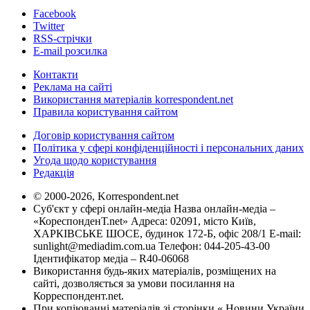
Facebook
Twitter
RSS-стрічки
E-mail розсилка
Контакти
Реклама на сайті
Використання матеріалів korrespondent.net
Правила користування сайтом
Договір користування сайтом
Політика у сфері конфіденційності і персональних даних
Угода щодо користування
Редакція
© 2000-2026, Korrespondent.net
Суб'єкт у сфері онлайн-медіа Назва онлайн-медіа –
«КореспонденТ.net» Адреса: 02091, місто Київ,
ХАРКІВСЬКЕ ШОСЕ, будинок 172-Б, офіс 208/1 E-mail:
sunlight@mediadim.com.ua
Телефон: 044-205-43-00
Ідентифікатор медіа – R40-06068
Використання будь-яких матеріалів, розміщених на
сайті, дозволяється за умови посилання на
Корреспондент.net.
При копіюванні матеріалів зі сторінки « Новини України