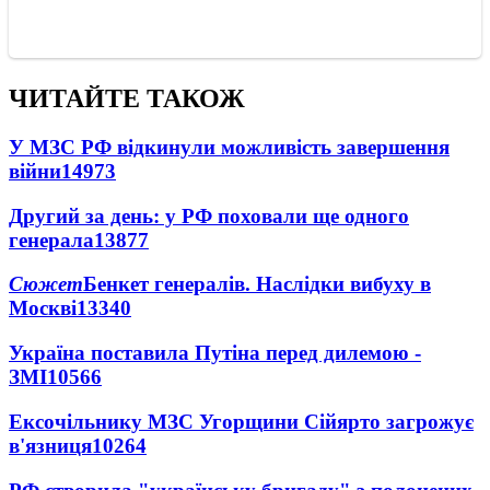
ЧИТАЙТЕ ТАКОЖ
У МЗС РФ відкинули можливість завершення
війни
14973
Другий за день: у РФ поховали ще одного
генерала
13877
Сюжет
Бенкет генералів. Наслідки вибуху в
Москві
13340
Україна поставила Путіна перед дилемою -
ЗМІ
10566
Ексочільнику МЗС Угорщини Сійярто загрожує
в'язниця
10264