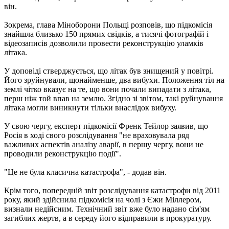
він.
Зокрема, глава Міноборони Польщі розповів, що підкомісія
знайшла близько 150 прямих свідків, а тисячі фотографій і
відеозаписів дозволили провести реконструкцію уламків
літака.
У доповіді стверджується, що літак був знищений у повітрі.
Його зруйнували, щонайменше, два вибухи. Положення тіл на
землі чітко вказує на те, що вони почали випадати з літака,
перш ніж той впав на землю. Згідно зі звітом, такі руйнування
літака могли виникнути тільки внаслідок вибуху.
У свою чергу, експерт підкомісії Френк Тейлор заявив, що
Росія в ході свого розслідування "не враховувала ряд
важливих аспектів аналізу аварії, в першу чергу, вони не
проводили реконструкцію події".
"Це не була класична катастрофа", - додав він.
Крім того, попередній звіт розслідування катастрофи від 2011
року, який здійснила підкомісія на чолі з Єжи Міллером,
визнали недійсним. Технічний звіт вже було надано сім'ям
загиблих жертв, а в середу його відправили в прокуратуру.