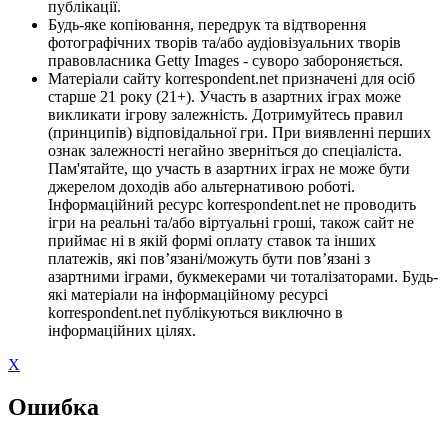
публікації.
Будь-яке копіювання, передрук та відтворення
фотографічних творів та/або аудіовізуальних творів
правовласника Getty Images - суворо забороняється.
Матеріали сайту korrespondent.net призначені для осіб
старше 21 року (21+). Участь в азартних іграх може
викликати ігрову залежність. Дотримуйтесь правил
(принципів) відповідальної гри. При виявленні перших
ознак залежності негайно зверніться до спеціаліста.
Пам'ятайте, що участь в азартних іграх не може бути
джерелом доходів або альтернативою роботі.
Інформаційний ресурс korrespondent.net не проводить
ігри на реальні та/або віртуальні гроші, також сайт не
приймає ні в якій формі оплату ставок та інших
платежів, які пов’язані/можуть бути пов’язані з
азартними іграми, букмекерами чи тоталізаторами. Будь-
які матеріали на інформаційному ресурсі
korrespondent.net публікуються виключно в
інформаційних цілях.
X
Ошибка