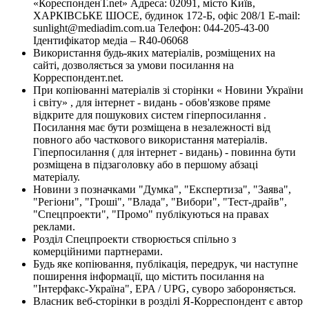
«КореспонденТ.net» Адреса: 02091, місто Київ,
ХАРКІВСЬКЕ ШОСЕ, будинок 172-Б, офіс 208/1 E-mail:
sunlight@mediadim.com.ua
Телефон: 044-205-43-00
Ідентифікатор медіа – R40-06068
Використання будь-яких матеріалів, розміщених на
сайті, дозволяється за умови посилання на
Корреспондент.net.
При копіюванні матеріалів зі сторінки « Новини України
і світу» , для інтернет - видань - обов'язкове пряме
відкрите для пошукових систем гіперпосилання .
Посилання має бути розміщена в незалежності від
повного або часткового використання матеріалів.
Гіперпосилання ( для інтернет - видань) - повинна бути
розміщена в підзаголовку або в першому абзаці
матеріалу.
Новини з позначками "Думка", "Експертиза", "Заява",
"Регіони", "Гроші", "Влада", "Вибори", "Тест-драйв",
"Спецпроекти", "Промо" публікуються на правах
реклами.
Розділ Спецпроекти створюється спільно з
комерційними партнерами.
Будь яке копіювання, публікація, передрук, чи наступне
поширення інформації, що містить посилання на
"Інтерфакс-Україна", EPA / UPG, суворо забороняється.
Власник веб-сторінки в розділі Я-Корреспондент є автор