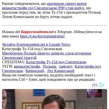
Раніше повідомлялося, що
причиною смерті жертв
авіакатастрофи під Смоленськом (РФ) став вибух
, що
пролунав перед тим, як літак Ту-154 з президентом Польщі
Лехом Качинським на борту почав падати.
Новини від
Корреспондент.net
в Telegram. Підписуйтеся на
наш канал
https://t.me/korrespondentnet
Читайте Korrespondent.net в Google News
Катастрофа Ту-154 под Смоленском
Міноборони Польщі ліквідує комісію з розслідування
Смоленської трагедії
СПЕЦТЕМА:
Катастрофа Ту-154 под Смоленском
ТЕГИ:
авиакатастрофа
,
Польша
,
самолет
,
Катастрофа под
Смоленском
,
Качинский
,
Лех Качинський
Якщо ви помітили помилку, виділіть необхідний текст і
натисніть Ctrl + Enter, щоб повідомити про це редакцію.