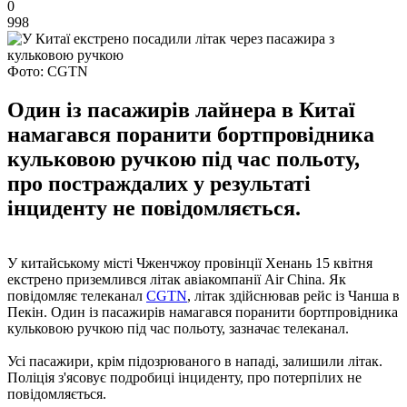
0
998
Фото: CGTN
Один із пасажирів лайнера в Китаї
намагався поранити бортпровідника
кульковою ручкою під час польоту,
про постраждалих у результаті
інциденту не повідомляється.
У китайському місті Чженчжоу провінції Хенань 15 квітня
екстрено приземлився літак авіакомпанії Air China. Як
повідомляє телеканал
CGTN
, літак здійснював рейс із Чанша в
Пекін. Один із пасажирів намагався поранити бортпровідника
кульковою ручкою під час польоту, зазначає телеканал.
Усі пасажири, крім підозрюваного в нападі, залишили літак.
Поліція з'ясовує подробиці інциденту, про потерпілих не
повідомляється.