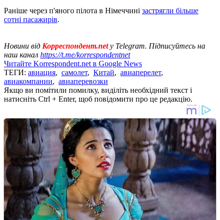
Раніше через п'яного пілота в Німеччині
застрягли більше
сотні пасажирів
.
Новини від
Корреспондент.net
у Telegram. Підписуйтесь на
наш канал
https://t.me/korrespondentnet
Читайте Korrespondent.net в Google News
ТЕГИ:
авиация
,
самолет
,
Китай
,
авиаперелет
,
авиакомпании
,
авиаперевозки
Якщо ви помітили помилку, виділіть необхідний текст і
натисніть Ctrl + Enter, щоб повідомити про це редакцію.