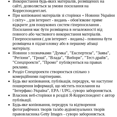
Використання будь-яких матеріалів, розміщених на
сайті, дозволяється за умови посилання на
Корреспондент.net.
При копіюванні матеріалів зі сторінки « Новини України
і світу» , для інтернет - видань - обов'язкове пряме
відкрите для пошукових систем гіперпосилання .
Посилання має бути розміщена в незалежності від
повного або часткового використання матеріалів.
Гіперпосилання ( для інтернет - видань) - повинна бути
розміщена в підзаголовку або в першому абзаці
матеріалу.
Новини з позначками "Думка", "Експертиза", "Заява",
"Регіони", "Гроші", "Влада", "Вибори", "Тест-драйв",
"Спецпроекти", "Промо" публікуються на правах
реклами.
Розділ Спецпроекти створюється спільно з
комерційними партнерами.
Будь яке копіювання, публікація, передрук, чи наступне
поширення інформації, що містить посилання на
"Інтерфакс-Україна", EPA / UPG, суворо забороняється.
Власник веб-сторінки в розділі Я-Корреспондент є автор
публікації.
Будь-яке копіювання, передрук та відтворення
фотографічних творів та/або аудіовізуальних творів
правовласника Getty Images - суворо забороняється.