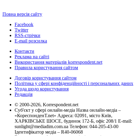
Повна версія сайту
Facebook
Twitter
RSS-стрічки
E-mail розсилка
Контакти
Реклама на сайті
Використання матеріалів korrespondent.net
Правила користування сайтом
Договір користування сайтом
Політика у сфері конфіденційності і персональних даних
Угода щодо користування
Редакція
© 2000-2026, Korrespondent.net
Суб'єкт у сфері онлайн-медіа Назва онлайн-медіа –
«КореспонденТ.net» Адреса: 02091, місто Київ,
ХАРКІВСЬКЕ ШОСЕ, будинок 172-Б, офіс 208/1 E-mail:
sunlight@mediadim.com.ua
Телефон: 044-205-43-00
Ідентифікатор медіа – R40-06068