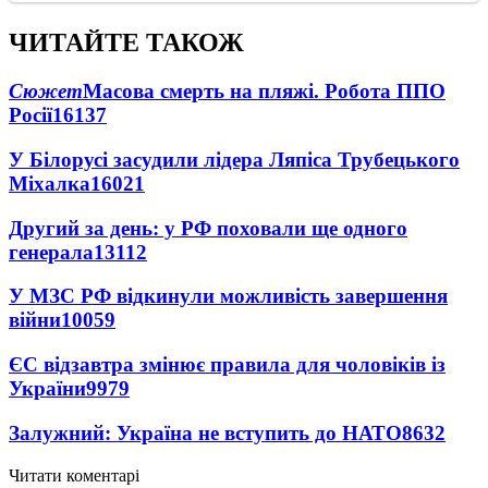
ЧИТАЙТЕ ТАКОЖ
Сюжет
Масова смерть на пляжі. Робота ППО
Росії
16137
У Білорусі засудили лідера Ляпіса Трубецького
Міхалка
16021
Другий за день: у РФ поховали ще одного
генерала
13112
У МЗС РФ відкинули можливість завершення
війни
10059
ЄС відзавтра змінює правила для чоловіків із
України
9979
Залужний: Україна не вступить до НАТО
8632
Читати коментарі