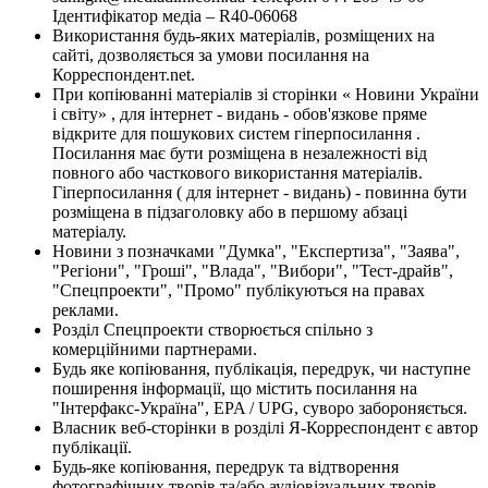
Ідентифікатор медіа – R40-06068
Використання будь-яких матеріалів, розміщених на
сайті, дозволяється за умови посилання на
Корреспондент.net.
При копіюванні матеріалів зі сторінки « Новини України
і світу» , для інтернет - видань - обов'язкове пряме
відкрите для пошукових систем гіперпосилання .
Посилання має бути розміщена в незалежності від
повного або часткового використання матеріалів.
Гіперпосилання ( для інтернет - видань) - повинна бути
розміщена в підзаголовку або в першому абзаці
матеріалу.
Новини з позначками "Думка", "Експертиза", "Заява",
"Регіони", "Гроші", "Влада", "Вибори", "Тест-драйв",
"Спецпроекти", "Промо" публікуються на правах
реклами.
Розділ Спецпроекти створюється спільно з
комерційними партнерами.
Будь яке копіювання, публікація, передрук, чи наступне
поширення інформації, що містить посилання на
"Інтерфакс-Україна", EPA / UPG, суворо забороняється.
Власник веб-сторінки в розділі Я-Корреспондент є автор
публікації.
Будь-яке копіювання, передрук та відтворення
фотографічних творів та/або аудіовізуальних творів