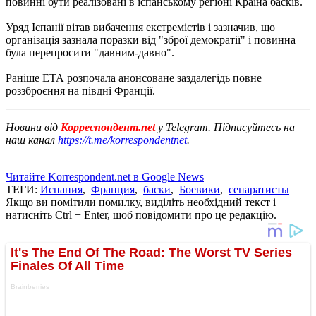
повинні бути реалізовані в іспанському регіоні Країна басків.
Уряд Іспанії вітав вибачення екстремістів і зазначив, що
організація зазнала поразки від "зброї демократії" і повинна
була перепросити "давним-давно".
Раніше ЕТА розпочала анонсоване заздалегідь повне
роззброєння на півдні Франції.
Новини від
Корреспондент.net
у Telegram. Підписуйтесь на
наш канал
https://t.me/korrespondentnet
.
Читайте Korrespondent.net в Google News
ТЕГИ:
Испания
,
Франция
,
баски
,
Боевики
,
сепаратисты
Якщо ви помітили помилку, виділіть необхідний текст і
натисніть Ctrl + Enter, щоб повідомити про це редакцію.