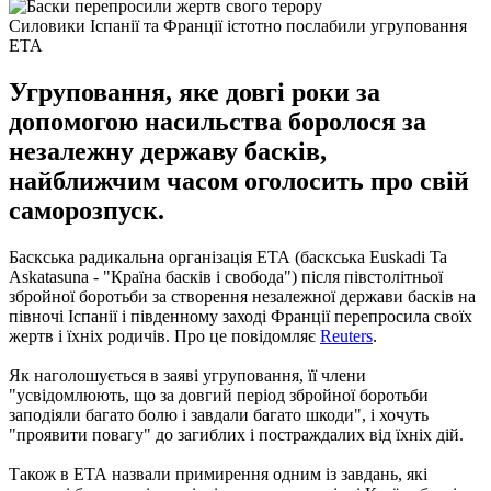
Силовики Іспанії та Франції істотно послабили угруповання
ЕТА
Угруповання, яке довгі роки за
допомогою насильства боролося за
незалежну державу басків,
найближчим часом оголосить про свій
саморозпуск.
Баскська радикальна організація ЕТА (баскська Euskadi Ta
Askatasuna - "Країна басків і свобода") після півстолітньої
збройної боротьби за створення незалежної держави басків на
півночі Іспанії і південному заході Франції перепросила своїх
жертв і їхніх родичів.
Про це повідомляє
Reuters
.
Як наголошується в заяві угруповання, її члени
"усвідомлюють, що за довгий період збройної боротьби
заподіяли багато болю і завдали багато шкоди", і хочуть
"проявити повагу" до загиблих і постраждалих від їхніх дій.
Також в ЕТА назвали примирення одним із завдань, які