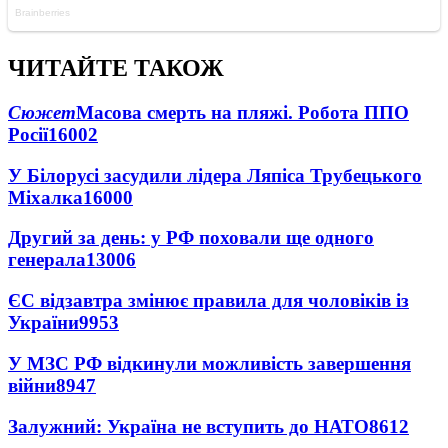
ЧИТАЙТЕ ТАКОЖ
Сюжет
Масова смерть на пляжі. Робота ППО
Росії
16002
У Білорусі засудили лідера Ляпіса Трубецького
Міхалка
16000
Другий за день: у РФ поховали ще одного
генерала
13006
ЄС відзавтра змінює правила для чоловіків із
України
9953
У МЗС РФ відкинули можливість завершення
війни
8947
Залужний: Україна не вступить до НАТО
8612