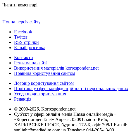
Читати коментарі
Повна версія сайту
Facebook
Twitter
RSS-стрічки
E-mail розсилка
Контакти
Реклама на сайті
Використання матеріалів korrespondent.net
Правила користування сайтом
Договір користування сайтом
Політика у сфері конфіденційності і персональних даних
Угода щодо користування
Редакція
© 2000-2026, Korrespondent.net
Суб'єкт у сфері онлайн-медіа Назва онлайн-медіа –
«КореспонденТ.net» Адреса: 02091, місто Київ,
ХАРКІВСЬКЕ ШОСЕ, будинок 172-Б, офіс 208/1 E-mail:
sunlight@mediadim.com.ua
Телефон: 044-205-43-00