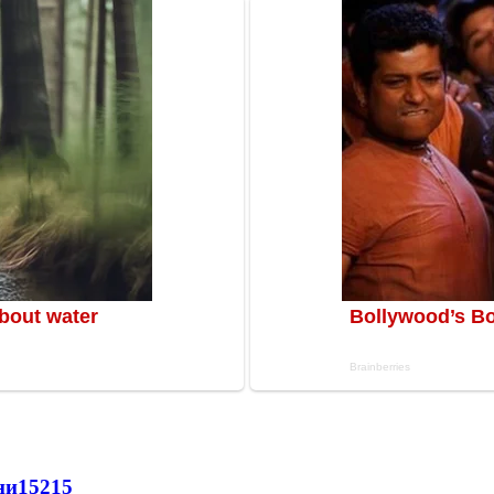
ни
15215