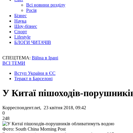
Всі новини розділу
Росія
Бізнес
Наука
Шоу-бізнес
Спорт
Lifestyle
БЛОГИ ЧИТАЧІВ
СПЕЦТЕМА:
Війна в Ірані
ВСІ ТЕМИ
Вступ України в ЄС
Теракт в Барселоні
У Китаї пішоходів-порушникі
Корреспондент.net, 23 квітня 2018, 09:42
0
248
Фото: South China Morning Post