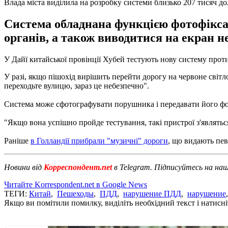
Влада міста виділила на розробку системи близько 207 тисяч до
Система обладнана функцією фотофіксац
органів, а також виводитися на екран не
У Дайї китайської провінції Хубей тестують нову систему про
У разі, якщо пішохід вирішить перейти дорогу на червоне світло
переходьте вулицю, зараз це небезпечно".
Система може сфотографувати порушника і передавати його фото
"Якщо вона успішно пройде тестування, такі пристрої з'являться
Раніше
в Голландії прибрали "музичні" дороги
, що видають пев
Новини від
Корреспондент.net
в Telegram. Підписуйтесь на на
Читайте Korrespondent.net в Google News
ТЕГИ:
Китай
,
Пешеходы
,
ПДД
,
нарушение ПДД
,
нарушение
Якщо ви помітили помилку, виділіть необхідний текст і натисніт