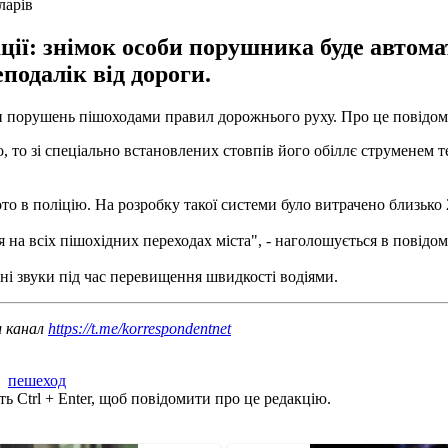
ларів
ії: знімок особи порушника буде автома
подалік від дороги.
ти порушень пішоходами правил дорожнього руху. Про це повідо
, то зі спеціально встановлених стовпів його обіллє струменем те
 в поліцію. На розробку такої системи було витрачено близько 2
 на всіх пішохідних переходах міста", - наголошується в повідом
ні звуки під час перевищення швидкості водіями.
ш канал
https://t.me/korrespondentnet
,
пешеход
ь Ctrl + Enter, щоб повідомити про це редакцію.