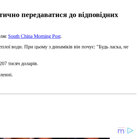
тично передаватися до відповідних
мляє
South China Morning Post
.
плої води. При цьому з динаміків він почує: "Будь ласка, не
07 тисяч доларів.
ленні.