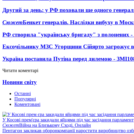
Другий за день: у РФ поховали ще одного генерал
Сюжет
Бенкет генералів. Наслідки вибуху в Моск
РФ створила "українську бригаду" з полонених -
Ексочільнику МЗС Угорщини Сійярто загрожує в
Україна поставила Путіна перед дилемою - ЗМІ
10
Читати коментарі
Новини світу
Останні
Популярні
Коментовані
У Косові прем'єра закидали яйцями під час засідання парламент
Сюжет
Війна на Близькому Сході. Онлайн
Пентагон закликав оборонкомпанії наростити виробництво озб