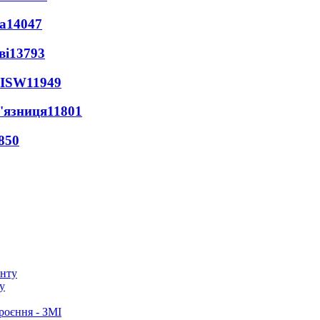
а
14047
ві
13793
 ISW
11949
'язниця
11801
850
у
роєння - ЗМІ