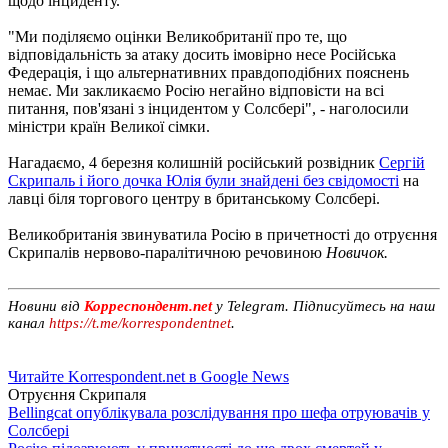
щодо інциденту.
"Ми поділяємо оцінки Великобританії про те, що
відповідальність за атаку досить імовірно несе Російська
Федерація, і що альтернативних правдоподібних пояснень
немає. Ми закликаємо Росію негайно відповісти на всі
питання, пов'язані з інцидентом у Солсбері", - наголосили
міністри країн Великої сімки.
Нагадаємо, 4 березня колишній російський розвідник
Сергій
Скрипаль і його дочка Юлія були знайдені без свідомості
на
лавці біля торгового центру в британському Солсбері.
Великобританія звинуватила Росію в причетності до отруєння
Скрипалів нервово-паралітичною речовиною
Новичок.
Новини від
Корреспондент.net
у Telegram. Підписуйтесь на наш
канал
https://t.me/korrespondentnet
.
Читайте Korrespondent.net в Google News
Отруєння Скрипаля
Bellingcat опублікувала розслідування про шефа отруювачів у
Солсбері