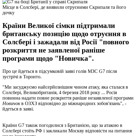
Місце в Солсбері, де виявили отруєними Скрипаля та його
дочку
Країни Великої сімки підтримали
британську позицію щодо отруєння в
Солсбері і зажадали від Росії "повного
розкриття не заявленої раніше
програми щодо "Новичка".
Про це йдеться в підсумковій заяві голів МЗС G7 після
зустрічі в Торонто.
"Ми засуджуємо найсерйознішим чином атаку, яка сталася в
Солсбері, Великобританія, 4 березня 2018 року ... Росія
повинна надати повне розкриття раніше незаявленої програми
Новичок
в ОЗХЗ відповідно до міжнародних зобов'язань", -
йдеться в заяві.
Країни G7 також погодилися з Британією, що за атакою в
Солсбері стоїть РФ і закликали Москву відповісти на питання