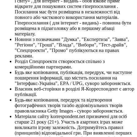
і світу» , для інтернет - видань - обов'язкове пряме
відкрите для пошукових систем гіперпосилання .
Посилання має бути розміщена в незалежності від
повного або часткового використання матеріалів.
Гіперпосилання ( для інтернет - видань) - повинна бути
розміщена в підзаголовку або в першому абзаці
матеріалу.
Новини з позначками "Думка", "Експертиза", "Заява",
"Регіони", "Гроші", "Влада", "Вибори", "Тест-драйв",
"Спецпроекти", "Промо" публікуються на правах
реклами.
Розділ Спецпроекти створюється спільно з
комерційними партнерами.
Будь яке копіювання, публікація, передрук, чи наступне
поширення інформації, що містить посилання на
"Інтерфакс-Україна", EPA / UPG, суворо забороняється.
Власник веб-сторінки в розділі Я-Корреспондент є автор
публікації.
Будь-яке копіювання, передрук та відтворення
фотографічних творів та/або аудіовізуальних творів
правовласника Getty Images - суворо забороняється.
Матеріали сайту korrespondent.net призначені для осіб
старше 21 року (21+). Участь в азартних іграх може
викликати ігрову залежність. Дотримуйтесь правил
(принципів) відповідальної гри. При виявленні перших