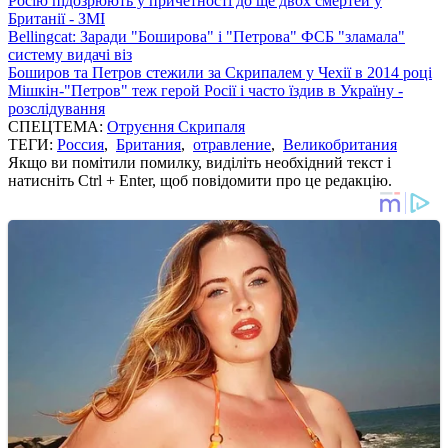
Росію підозрюють у причетності до ще двох смертей у
Британії - ЗМІ
Bellingcat: Заради "Боширова" і "Петрова" ФСБ "зламала"
систему видачі віз
Боширов та Петров стежили за Скрипалем у Чехії в 2014 році
Мішкін-"Петров" теж герой Росії і часто їздив в Україну -
розслідування
СПЕЦТЕМА:
Отруєння Скрипаля
ТЕГИ:
Россия
,
Британия
,
отравление
,
Великобритания
Якщо ви помітили помилку, виділіть необхідний текст і
натисніть Ctrl + Enter, щоб повідомити про це редакцію.