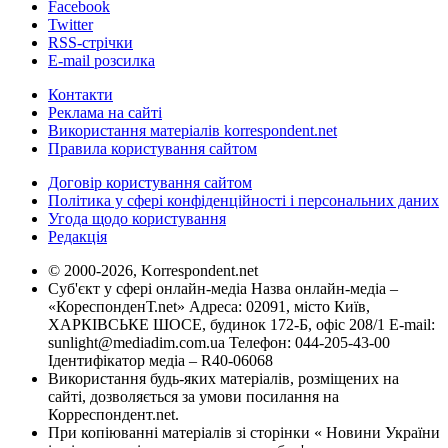
Facebook
Twitter
RSS-стрічки
E-mail розсилка
Контакти
Реклама на сайті
Використання матеріалів korrespondent.net
Правила користування сайтом
Договір користування сайтом
Політика у сфері конфіденційності і персональних даних
Угода щодо користування
Редакція
© 2000-2026, Korrespondent.net
Суб'єкт у сфері онлайн-медіа Назва онлайн-медіа –
«КореспонденТ.net» Адреса: 02091, місто Київ,
ХАРКІВСЬКЕ ШОСЕ, будинок 172-Б, офіс 208/1 E-mail:
sunlight@mediadim.com.ua
Телефон: 044-205-43-00
Ідентифікатор медіа – R40-06068
Використання будь-яких матеріалів, розміщених на
сайті, дозволяється за умови посилання на
Корреспондент.net.
При копіюванні матеріалів зі сторінки « Новини України