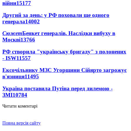
війни
15177
Другий за день: у РФ поховали ще одного
генерала
14002
Сюжет
Бенкет генералів. Наслідки вибуху в
Москві
13766
РФ створила "українську бригаду" з полонених
- ISW
11557
Ексочільнику МЗС Угорщини Сійярто загрожує
в'язниця
11495
Україна поставила Путіна перед дилемою -
ЗМІ
10784
Читати коментарі
Повна версія сайту