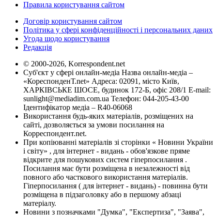
Правила користування сайтом
Договір користування сайтом
Політика у сфері конфіденційності і персональних даних
Угода щодо користування
Редакція
© 2000-2026, Korrespondent.net
Суб'єкт у сфері онлайн-медіа Назва онлайн-медіа –
«КореспонденТ.net» Адреса: 02091, місто Київ,
ХАРКІВСЬКЕ ШОСЕ, будинок 172-Б, офіс 208/1 E-mail:
sunlight@mediadim.com.ua
Телефон: 044-205-43-00
Ідентифікатор медіа – R40-06068
Використання будь-яких матеріалів, розміщених на
сайті, дозволяється за умови посилання на
Корреспондент.net.
При копіюванні матеріалів зі сторінки « Новини України
і світу» , для інтернет - видань - обов'язкове пряме
відкрите для пошукових систем гіперпосилання .
Посилання має бути розміщена в незалежності від
повного або часткового використання матеріалів.
Гіперпосилання ( для інтернет - видань) - повинна бути
розміщена в підзаголовку або в першому абзаці
матеріалу.
Новини з позначками "Думка", "Експертиза", "Заява",