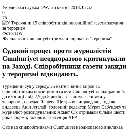
Українська служба DW, 26 квітня 2018, 07:53
0
75
Фото: DW
Журналісти Cumhuriyet отримали вироки за "тероризм"
Судовий процес проти журналістів
Cumhuriyet неодноразово критикували
на Заході. Співробітники газети закиди
у тероризмі відкидають.
Турецький суд у середу, 25 квітня, виніс вирок 15
співробітникам опозиційної газети Сumhuriyet та відправив їх
до в'язниці - від 2,5 до 8 років - за звинуваченнями у
тероризмі, передає Reuters. Ще трьох виправдали, тоді як
видавець Акін Аталай, головний редактор Мурат Сабунджу та
журналіст-розслідувальник Ахмет Сік отримали більше шести
років тюрми, повідомляє агенція AFP.
Суд над співробітниками Cumhuriyet неодноразово викликав