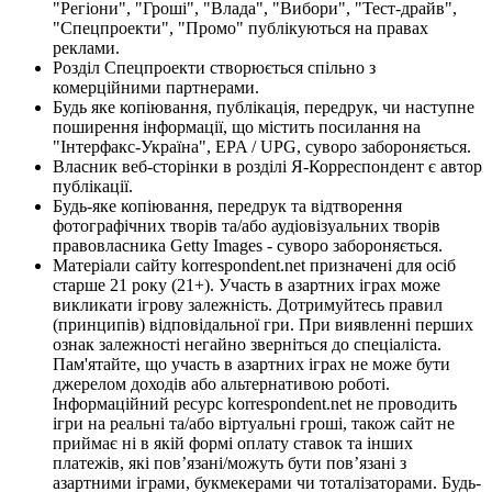
"Регіони", "Гроші", "Влада", "Вибори", "Тест-драйв",
"Спецпроекти", "Промо" публікуються на правах
реклами.
Розділ Спецпроекти створюється спільно з
комерційними партнерами.
Будь яке копіювання, публікація, передрук, чи наступне
поширення інформації, що містить посилання на
"Інтерфакс-Україна", EPA / UPG, суворо забороняється.
Власник веб-сторінки в розділі Я-Корреспондент є автор
публікації.
Будь-яке копіювання, передрук та відтворення
фотографічних творів та/або аудіовізуальних творів
правовласника Getty Images - суворо забороняється.
Матеріали сайту korrespondent.net призначені для осіб
старше 21 року (21+). Участь в азартних іграх може
викликати ігрову залежність. Дотримуйтесь правил
(принципів) відповідальної гри. При виявленні перших
ознак залежності негайно зверніться до спеціаліста.
Пам'ятайте, що участь в азартних іграх не може бути
джерелом доходів або альтернативою роботі.
Інформаційний ресурс korrespondent.net не проводить
ігри на реальні та/або віртуальні гроші, також сайт не
приймає ні в якій формі оплату ставок та інших
платежів, які пов’язані/можуть бути пов’язані з
азартними іграми, букмекерами чи тоталізаторами. Будь-