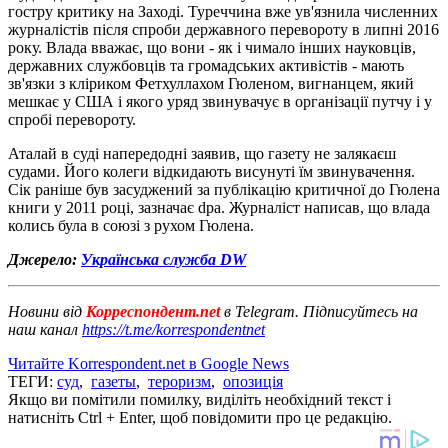
гостру критику на Заході. Туреччина вже ув'язнила численних
журналістів після спроби державного перевороту в липні 2016
року. Влада вважає, що вони - як і чимало інших науковців,
державних службовців та громадських активістів - мають
зв'язки з кліриком Фетхуллахом Гюленом, вигнанцем, який
мешкає у США і якого уряд звинувачує в організації путчу і у
спробі перевороту.
Аталай в суді напередодні заявив, що газету не залякаєш
судами. Його колеги відкидають висунуті їм звинувачення.
Сік раніше був засуджений за публікацію критичної до Гюлена
книги у 2011 році, зазначає dpa. Журналіст написав, що влада
колись була в союзі з рухом Гюлена.
Джерело:
Українська служба DW
Новини від
Корреспондент.net
в Telegram. Підписуйтесь на
наш канал
https://t.me/korrespondentnet
Читайте Korrespondent.net в Google News
ТЕГИ:
суд
,
газеты
,
тероризм
,
опозиція
Якщо ви помітили помилку, виділіть необхідний текст і
натисніть Ctrl + Enter, щоб повідомити про це редакцію.