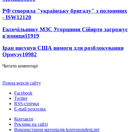
РФ створила "українську бригаду" з полонених
- ISW
12120
Ексочільнику МЗС Угорщини Сійярто загрожує
в'язниця
11919
Іран висунув США вимоги для розблокування
Ормузу
10982
Читати коментарі
Повна версія сайту
Facebook
Twitter
RSS-стрічки
E-mail розсилка
Контакти
Реклама на сайті
Використання матеріалів korrespondent.net