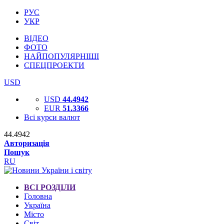
РУС
УКР
ВІДЕО
ФОТО
НАЙПОПУЛЯРНІШІ
СПЕЦПРОЕКТИ
USD
USD
44.4942
EUR
51.3366
Всі курси валют
44.4942
Авторизація
Пошук
RU
ВСІ РОЗДІЛИ
Головна
Україна
Місто
Світ