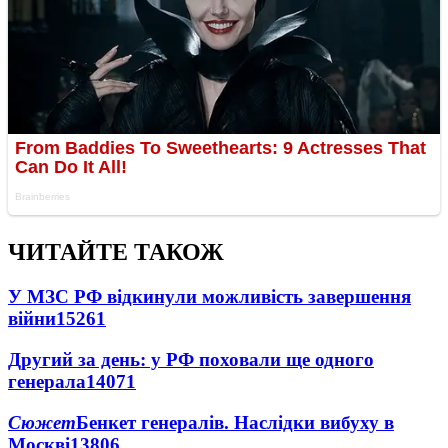
ЧИТАЙТЕ ТАКОЖ
У МЗС РФ відкинули можливість завершення
війни
15261
Другий за день: у РФ поховали ще одного
генерала
14071
Сюжет
Бенкет генералів. Наслідки вибуху в
Москві
13806