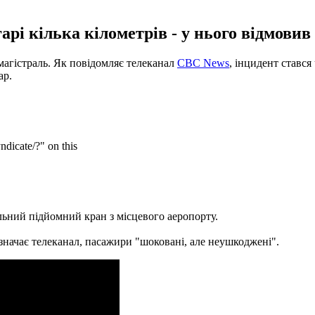
арі кілька кілометрів - у нього відмовив 
магістраль.
Як повідомляє телеканал
CBC News
, інцидент ставс
ар.
льний підйомний кран з місцевого аеропорту.
азначає телеканал, пасажири "шоковані, але неушкоджені".