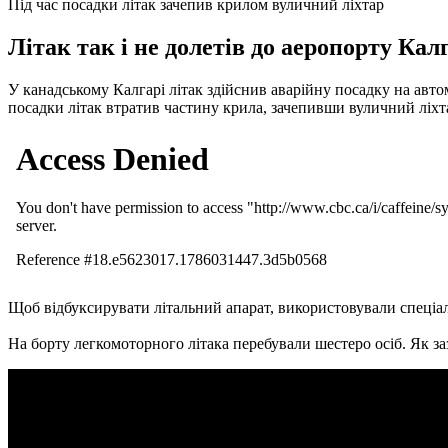
Під час посадки літак зачепив крилом вуличний ліхтар
Літак так і не долетів до аеропорту Калг
У канадському Калгарі літак здійснив аварійну посадку на авто
посадки літак втратив частину крила, зачепивши вуличний ліхт
Щоб відбуксирувати літальний апарат, використовували спеціа
На борту легкомоторного літака перебували шестеро осіб. Як з