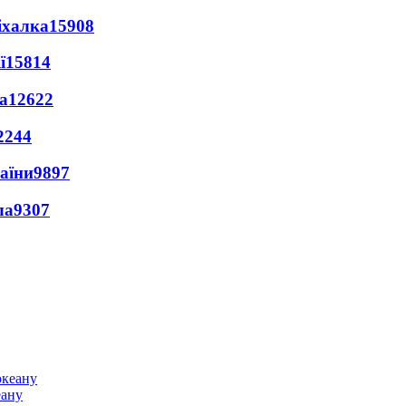
іхалка
15908
ї
15814
а
12622
2244
раїни
9897
ла
9307
еану