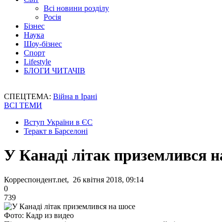
Всі новини розділу
Росія
Бізнес
Наука
Шоу-бізнес
Спорт
Lifestyle
БЛОГИ ЧИТАЧІВ
СПЕЦТЕМА:
Війна в Ірані
ВСІ ТЕМИ
Вступ України в ЄС
Теракт в Барселоні
У Канаді літак приземлився н
Корреспондент.net, 26 квітня 2018, 09:14
0
739
Фото: Кадр из видео