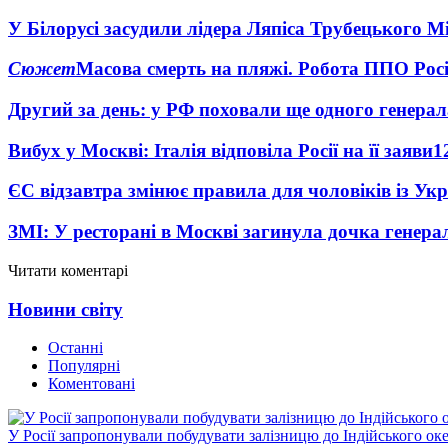
У Білорусі засудили лідера Ляпіса Трубецького М
Сюжет
Масова смерть на пляжі. Робота ППО Росі
Другий за день: у РФ поховали ще одного генерал
Вибух у Москві: Італія відповіла Росії на її заяви
1
ЄС відзавтра змінює правила для чоловіків із Ук
ЗМІ: У ресторані в Москві загинула дочка генера
Читати коментарі
Новини світу
Останні
Популярні
Коментовані
У Росії запропонували побудувати залізницю до Індійського ок