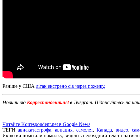
Раніше у США
літак екстрено сів через пожежу.
Новини від
Корреспондент.net
в Telegram. Підписуйтесь на на
Читайте Korrespondent.net в Google News
ТЕГИ:
авиакатастрофа
,
авиация
,
самолет
,
Канада
,
видео
,
сам
Якщо ви помітили помилку, виділіть необхідний текст і натисніт