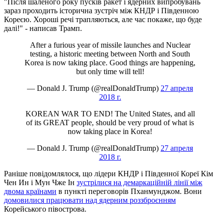
"Після шаленого року пусків ракет і ядерних випробувань
зараз проходить історична зустріч між КНДР і Південною
Кореєю. Хороші речі трапляються, але час покаже, що буде
далі!" - написав Трамп.
After a furious year of missile launches and Nuclear
testing, a historic meeting between North and South
Korea is now taking place. Good things are happening,
but only time will tell!
— Donald J. Trump (@realDonaldTrump)
27 апреля
2018 г.
KOREAN WAR TO END! The United States, and all
of its GREAT people, should be very proud of what is
now taking place in Korea!
— Donald J. Trump (@realDonaldTrump)
27 апреля
2018 г.
Раніше повідомлялося, що лідери КНДР і Південної Кореї Кім
Чен Ин і Мун Чже Ін
зустрілися на демаркаційній лінії між
двома країнами
в пункті переговорів Пханмунджом. Вони
домовилися працювати над ядерним роззброєнням
Корейського півострова.