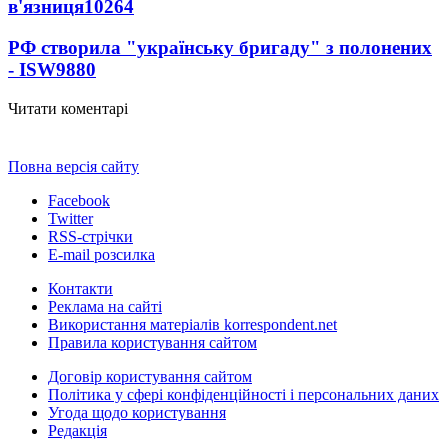
в'язниця
10264
РФ створила "українську бригаду" з полонених
- ISW
9880
Читати коментарі
Повна версія сайту
Facebook
Twitter
RSS-стрічки
E-mail розсилка
Контакти
Реклама на сайті
Використання матеріалів korrespondent.net
Правила користування сайтом
Договір користування сайтом
Політика у сфері конфіденційності і персональних даних
Угода щодо користування
Редакція