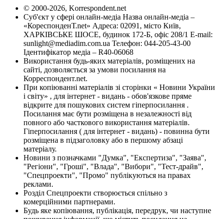
© 2000-2026, Korrespondent.net
Суб'єкт у сфері онлайн-медіа Назва онлайн-медіа –
«КореспонденТ.net» Адреса: 02091, місто Київ,
ХАРКІВСЬКЕ ШОСЕ, будинок 172-Б, офіс 208/1 E-mail:
sunlight@mediadim.com.ua
Телефон: 044-205-43-00
Ідентифікатор медіа – R40-06068
Використання будь-яких матеріалів, розміщених на
сайті, дозволяється за умови посилання на
Корреспондент.net.
При копіюванні матеріалів зі сторінки « Новини України
і світу» , для інтернет - видань - обов'язкове пряме
відкрите для пошукових систем гіперпосилання .
Посилання має бути розміщена в незалежності від
повного або часткового використання матеріалів.
Гіперпосилання ( для інтернет - видань) - повинна бути
розміщена в підзаголовку або в першому абзаці
матеріалу.
Новини з позначками "Думка", "Експертиза", "Заява",
"Регіони", "Гроші", "Влада", "Вибори", "Тест-драйв",
"Спецпроекти", "Промо" публікуються на правах
реклами.
Розділ Спецпроекти створюється спільно з
комерційними партнерами.
Будь яке копіювання, публікація, передрук, чи наступне