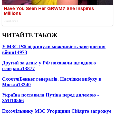
ЧИТАЙТЕ ТАКОЖ
У МЗС РФ відкинули можливість завершення
війни
14973
Другий за день: у РФ поховали ще одного
генерала
13877
Сюжет
Бенкет генералів. Наслідки вибуху в
Москві
13340
Україна поставила Путіна перед дилемою -
ЗМІ
10566
Ексочільнику МЗС Угорщини Сійярто загрожує