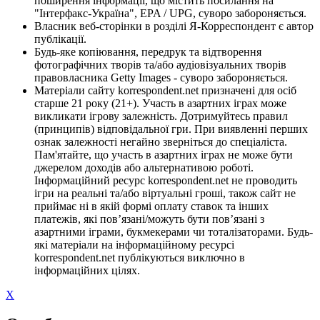
поширення інформації, що містить посилання на
"Інтерфакс-Україна", EPA / UPG, суворо забороняється.
Власник веб-сторінки в розділі Я-Корреспондент є автор
публікації.
Будь-яке копіювання, передрук та відтворення
фотографічних творів та/або аудіовізуальних творів
правовласника Getty Images - суворо забороняється.
Матеріали сайту korrespondent.net призначені для осіб
старше 21 року (21+). Участь в азартних іграх може
викликати ігрову залежність. Дотримуйтесь правил
(принципів) відповідальної гри. При виявленні перших
ознак залежності негайно зверніться до спеціаліста.
Пам'ятайте, що участь в азартних іграх не може бути
джерелом доходів або альтернативою роботі.
Інформаційний ресурс korrespondent.net не проводить
ігри на реальні та/або віртуальні гроші, також сайт не
приймає ні в якій формі оплату ставок та інших
платежів, які пов’язані/можуть бути пов’язані з
азартними іграми, букмекерами чи тоталізаторами. Будь-
які матеріали на інформаційному ресурсі
korrespondent.net публікуються виключно в
інформаційних цілях.
X