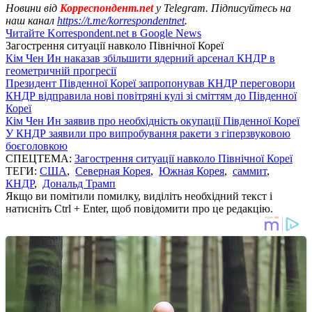
Новини від
Корреспондент.net
у Telegram. Підписуйтесь на
наш канал
https://t.me/korrespondentnet
.
Читайте Korrespondent.net в Google News
Загострення ситуації навколо Пiвнічної Кореї
Кім Чен Ин наказав збільшити ядерний арсенал КНДР в
геометричній прогресії
Президент Південної Кореї запропонував КНДР переговори
КНДР відправила нові повітряні кулі зі сміттям до Південної
Кореї
Кім Чен Ин заявив про необхідність окупації Південної Кореї
У КНДР заявили про випробування ракети з гіперзвуковою
боєголовкою
СПЕЦТЕМА:
Загострення ситуації навколо Пiвнічної Кореї
ТЕГИ:
США
,
Северная Корея
,
Южная Корея
,
саммит
,
КНДР
,
Дональд Трамп
Якщо ви помітили помилку, виділіть необхідний текст і
натисніть Ctrl + Enter, щоб повідомити про це редакцію.