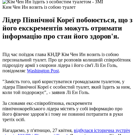
Ким Чен Ин возить із собою туалет
Лідер Північної Кореї побоюється, що з
його екскрементів можуть отримати
інформацію про стан його здоров'я.
Під час поїздок глава КНДР Кім Чен Ин возить із собою
персональний туалет. Про це розповів колишній співробітник
підрозділу армії з охорони лідера і його сім'ї Лі Ен Голь,
повідомляє
Washington Post
.
"Замість того, щоб користуватися громадським туалетом, у
лідера Північної Кореї є особистий туалет, який їздить за ним,
коли той подорожує", - заявив Лі Ен Голь.
За словами екс-співробітника, екскременти
північнокорейського лідера містять у собі інформацію про
його фізичне здоров'я і тому не повинні потрапити в руки
третіх осіб.
Нагадаємо, у п'ятницю, 27 квітня,
відбулася історична зустріч