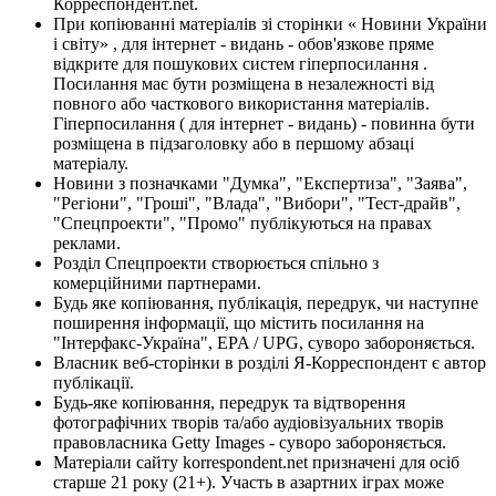
Корреспондент.net.
При копіюванні матеріалів зі сторінки « Новини України
і світу» , для інтернет - видань - обов'язкове пряме
відкрите для пошукових систем гіперпосилання .
Посилання має бути розміщена в незалежності від
повного або часткового використання матеріалів.
Гіперпосилання ( для інтернет - видань) - повинна бути
розміщена в підзаголовку або в першому абзаці
матеріалу.
Новини з позначками "Думка", "Експертиза", "Заява",
"Регіони", "Гроші", "Влада", "Вибори", "Тест-драйв",
"Спецпроекти", "Промо" публікуються на правах
реклами.
Розділ Спецпроекти створюється спільно з
комерційними партнерами.
Будь яке копіювання, публікація, передрук, чи наступне
поширення інформації, що містить посилання на
"Інтерфакс-Україна", EPA / UPG, суворо забороняється.
Власник веб-сторінки в розділі Я-Корреспондент є автор
публікації.
Будь-яке копіювання, передрук та відтворення
фотографічних творів та/або аудіовізуальних творів
правовласника Getty Images - суворо забороняється.
Матеріали сайту korrespondent.net призначені для осіб
старше 21 року (21+). Участь в азартних іграх може