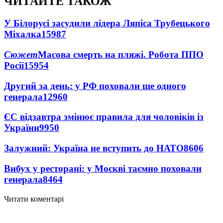
ЧИТАЙТЕ ТАКОЖ
У Білорусі засудили лідера Ляпіса Трубецького
Міхалка
15987
Сюжет
Масова смерть на пляжі. Робота ППО
Росії
15954
Другий за день: у РФ поховали ще одного
генерала
12960
ЄС відзавтра змінює правила для чоловіків із
України
9950
Залужний: Україна не вступить до НАТО
8606
Вибух у ресторані: у Москві таємно поховали
генерала
8464
Читати коментарі