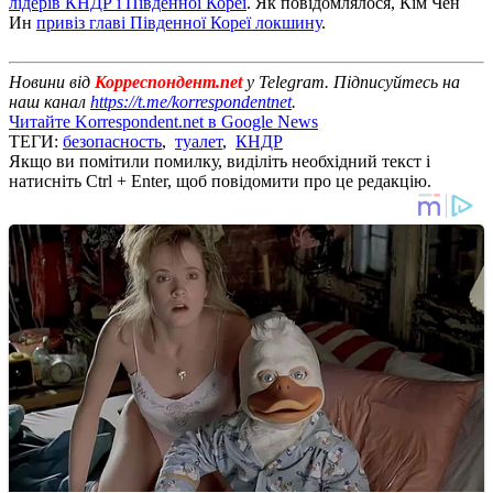
лідерів КНДР і Південної Кореї
. Як повідомлялося, Кім Чен
Ин
привіз главі Південної Кореї локшину
.
Новини від
Корреспондент.net
у Telegram. Підписуйтесь на
наш канал
https://t.me/korrespondentnet
.
Читайте Korrespondent.net в Google News
ТЕГИ:
безопасность
,
туалет
,
КНДР
Якщо ви помітили помилку, виділіть необхідний текст і
натисніть Ctrl + Enter, щоб повідомити про це редакцію.