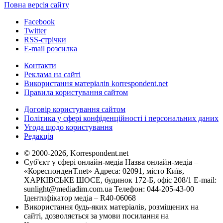
Повна версія сайту
Facebook
Twitter
RSS-стрічки
E-mail розсилка
Контакти
Реклама на сайті
Використання матеріалів korrespondent.net
Правила користування сайтом
Договір користування сайтом
Політика у сфері конфіденційності і персональних даних
Угода щодо користування
Редакція
© 2000-2026, Korrespondent.net
Суб'єкт у сфері онлайн-медіа Назва онлайн-медіа –
«КореспонденТ.net» Адреса: 02091, місто Київ,
ХАРКІВСЬКЕ ШОСЕ, будинок 172-Б, офіс 208/1 E-mail:
sunlight@mediadim.com.ua
Телефон: 044-205-43-00
Ідентифікатор медіа – R40-06068
Використання будь-яких матеріалів, розміщених на
сайті, дозволяється за умови посилання на