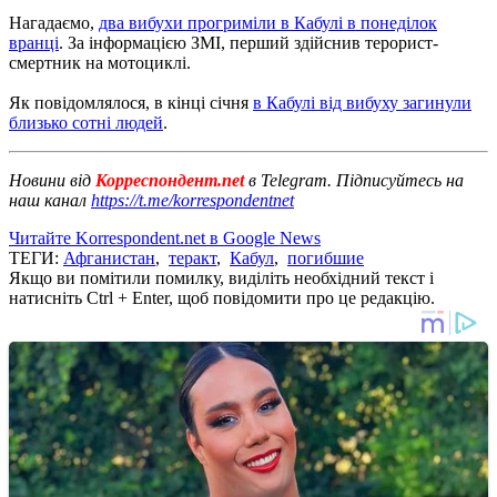
Нагадаємо,
два вибухи прогриміли в Кабулі в понеділок
вранці
. За інформацією ЗМІ, перший здійснив терорист-
смертник на мотоциклі.
Як повідомлялося, в кінці січня
в Кабулі від вибуху загинули
близько сотні людей
.
Новини від
Корреспондент.net
в Telegram. Підписуйтесь на
наш канал
https://t.me/korrespondentnet
Читайте Korrespondent.net в Google News
ТЕГИ:
Афганистан
,
теракт
,
Кабул
,
погибшие
Якщо ви помітили помилку, виділіть необхідний текст і
натисніть Ctrl + Enter, щоб повідомити про це редакцію.