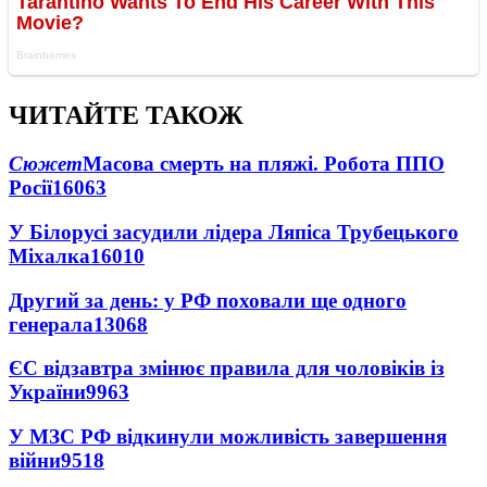
ЧИТАЙТЕ ТАКОЖ
Сюжет
Масова смерть на пляжі. Робота ППО
Росії
16063
У Білорусі засудили лідера Ляпіса Трубецького
Міхалка
16010
Другий за день: у РФ поховали ще одного
генерала
13068
ЄС відзавтра змінює правила для чоловіків із
України
9963
У МЗС РФ відкинули можливість завершення
війни
9518