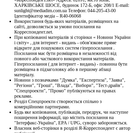
ХАРКІВСЬКЕ ШОСЕ, будинок 172-Б, офіс 208/1 E-mail:
sunlight@mediadim.com.ua
Телефон: 044-205-43-00
Ідентифікатор медіа – R40-06068
Використання будь-яких матеріалів, розміщених на
сайті, дозволяється за умови посилання на
Корреспондент.net.
При копіюванні матеріалів зі сторінки « Новини України
і світу» , для інтернет - видань - обов'язкове пряме
відкрите для пошукових систем гіперпосилання .
Посилання має бути розміщена в незалежності від
повного або часткового використання матеріалів.
Гіперпосилання ( для інтернет - видань) - повинна бути
розміщена в підзаголовку або в першому абзаці
матеріалу.
Новини з позначками "Думка", "Експертиза", "Заява",
"Регіони", "Гроші", "Влада", "Вибори", "Тест-драйв",
"Спецпроекти", "Промо" публікуються на правах
реклами.
Розділ Спецпроекти створюється спільно з
комерційними партнерами.
Будь яке копіювання, публікація, передрук, чи наступне
поширення інформації, що містить посилання на
"Інтерфакс-Україна", EPA / UPG, суворо забороняється.
Власник веб-сторінки в розділі Я-Корреспондент є автор