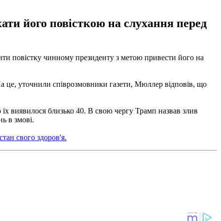
ти його повісткою на слухання перед
ти повістку чинному президенту з метою привести його на
На це, уточнили співрозмовники газети, Мюллер відповів, що
 їх виявилося близько 40. В свою чергу Трамп назвав злив
ь в змові.
тан свого здоров'я.