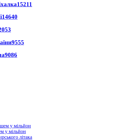
іхалка
15211
ї
14640
2053
раїни
9555
ла
9086
ем у мільйон
ирського літака