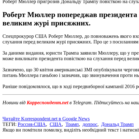
Роберт Мюллер пригрозив Дональду Трампу повісткою на слух
Роберт Мюллер попереджав президента 
великим журі присяжних.
Спецпрокурор США Роберт Мюллер, до повноважень якого вход
слухання перед великим журі присяжних. Про це з посиланням
За даними видання, юристи Трампа заявили Мюллеру, що у през
може викликати президента повісткою на слухання перед вели
Зазначено, що 30 квітня американські ЗМІ опублікували чергов
питань Мюллера ганьбою і зазначив, що звинувачення проти нь
Раніше повідомлялося, що в ході передвиборної кампанії 2016
Новини від
Корреспондент.net
в Telegram. Підписуйтесь на на
Читайте Korrespondent.net в Google News
ТЕГИ:
Россия-США
,
США
,
Трамп
,
допрос
,
Дональд Трамп
Якщо ви помітили помилку, виділіть необхідний текст і натисніт