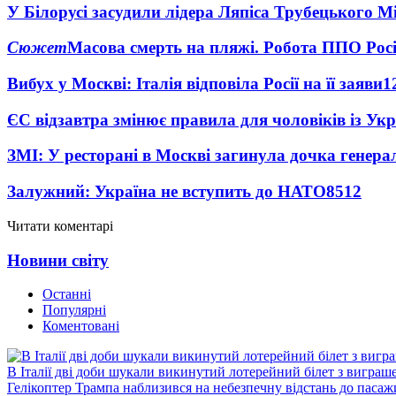
У Білорусі засудили лідера Ляпіса Трубецького М
Сюжет
Масова смерть на пляжі. Робота ППО Росі
Вибух у Москві: Італія відповіла Росії на її заяви
1
ЄС відзавтра змінює правила для чоловіків із Ук
ЗМІ: У ресторані в Москві загинула дочка генера
Залужний: Україна не вступить до НАТО
8512
Читати коментарі
Новини світу
Останні
Популярні
Коментовані
В Італії дві доби шукали викинутий лотерейний білет з виграш
Гелікоптер Трампа наблизився на небезпечну відстань до пасаж