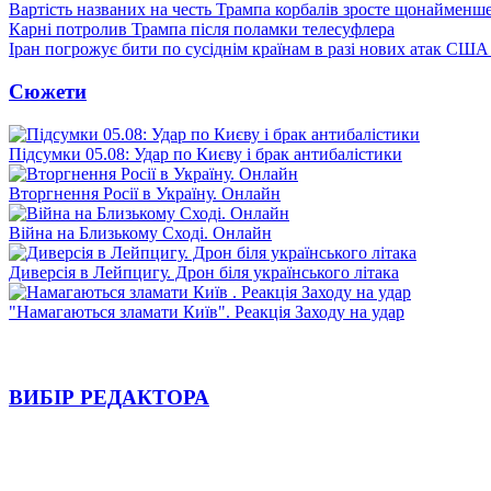
Вартість названих на честь Трампа корбалів зросте щонайменш
Карні потролив Трампа після поламки телесуфлера
Іран погрожує бити по сусіднім країнам в разі нових атак США
Сюжети
Підсумки 05.08: Удар по Києву і брак антибалістики
Вторгнення Росії в Україну. Онлайн
Війна на Близькому Сході. Онлайн
Диверсія в Лейпцигу. Дрон біля українського літака
"Намагаються зламати Київ". Реакція Заходу на удар
ВИБІР РЕДАКТОРА