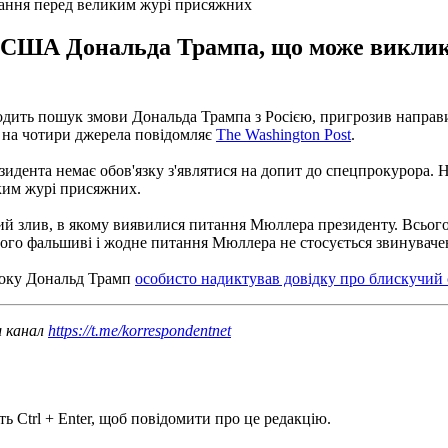
ання перед великим журі присяжних
США Дональда Трампа, що може виклика
ить пошук змови Дональда Трампа з Росією, пригрозив направи
 на чотири джерела повідомляє
The Washington Post
.
идента немає обов'язку з'являтися на допит до спецпрокурора. 
ким журі присяжних.
ий злив, в якому виявилися питання Мюллера президенту. Всього
ого фальшиві і жодне питання Мюллера не стосується звинувачен
 року Дональд Трамп
особисто надиктував довідку про блискучий с
ш канал
https://t.me/korrespondentnet
ь Ctrl + Enter, щоб повідомити про це редакцію.