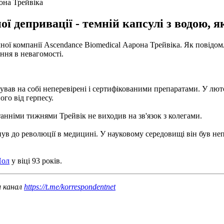
рона Трейвіка
ої депривації - темній капсулі з водою, 
ної компанії Ascendance Biomedical Аарона Трейвіка. Як повідо
ання в невагомості.
стував на собі неперевірені і сертифікованими препаратами. У лю
ого від герпесу.
анніми тижнями Трейвік не виходив на зв'язок з колегами.
нув до революції в медицині. У науковому середовищі він був не
Пол
у віці 93 років.
ш канал
https://t.me/korrespondentnet