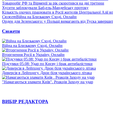
Товарообіг РФ та Вірменії за рік скоротився на дві третини
Хусити заблокували Баб-ель-Мандебську протоку
Кількість охочих працювати в Росії жителів Центральної Азії в
Сюжет
Війна на Близькому Сході. Онлайн
Орден для Зеленського: у Польщі вимагають від Туска заверши
Сюжети
Війна на Близькому Сході. Онлайн
Вторгнення Росії в Україну. Онлайн
Підсумки 05.08: Удар по Києву і брак антибалістики
Диверсія в Лейпцигу. Дрон біля українського літака
"Намагаються зламати Київ". Реакція Заходу на удар
ВИБІР РЕДАКТОРА