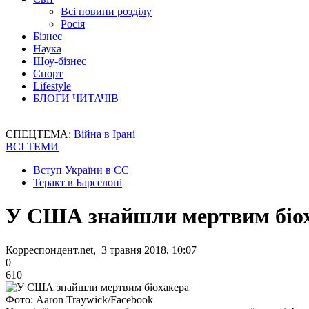
Всі новини розділу
Росія
Бізнес
Наука
Шоу-бізнес
Спорт
Lifestyle
БЛОГИ ЧИТАЧІВ
СПЕЦТЕМА:
Війна в Ірані
ВСІ ТЕМИ
Вступ України в ЄС
Теракт в Барселоні
У США знайшли мертвим біо
Корреспондент.net, 3 травня 2018, 10:07
0
610
Фото: Aaron Traywick/Facebook