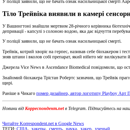
У поліції заявили, що не бачать ознак насильницької смерті Аа
Тіло Трейвіка виявили в камері сенсорн
У Вашингтоні знайшли мертвим 28-річного керівника біотехніч
депривації - капсулі з солоною водою, яка дає відчуття перебув
У поліції заявили, що не бачать ознак насильницької смерті.
Трейвік, котрий хворіє на герпес, називав себе біохакером і те
зняв штани і вколов собі препарат, який нібито міг вилікувати й
Джерела Vice News в Ascendance Biomedical повідомили, що ост
Знайомий біохакера Трістан Робертс зазначив, що Трейвік праг
щирі.
Раніше в Чикаго
помер дизайнер, автор логотипу Playboy Арт 
Новини від
Корреспондент.net
в Telegram. Підписуйтесь на на
Читайте Korrespondent.net в Google News
ТЕГИ:
США
,
хакеры
,
смерть
,
наука
,
хакер
,
ученый