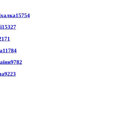
іхалка
15754
ї
15327
2171
а
11784
раїни
9782
ла
9223