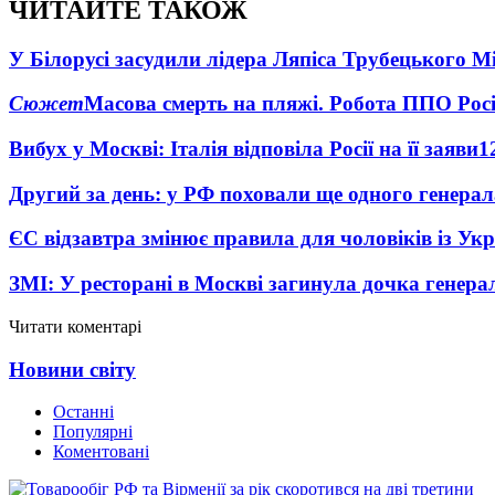
ЧИТАЙТЕ ТАКОЖ
У Білорусі засудили лідера Ляпіса Трубецького М
Сюжет
Масова смерть на пляжі. Робота ППО Росі
Вибух у Москві: Італія відповіла Росії на її заяви
1
Другий за день: у РФ поховали ще одного генерал
ЄС відзавтра змінює правила для чоловіків із Ук
ЗМІ: У ресторані в Москві загинула дочка генера
Читати коментарі
Новини світу
Останні
Популярні
Коментовані