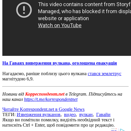
На Гаваях виверження вулкана, оголошена евакуація
Нагадаємо, раніше поблизу цього вулкана
стався землетрус
магнітудою 6,9.
Новини від
Корреспондент.net
в Telegram. Підписуйтесь на
наш канал
https://t.me/korrespondentnet
Читайте Korrespondent.net в Google News
ТЕГИ:
Извержения вулканов
,
видео
,
вулкан
,
Гавайи
Якщо ви помітили помилку, виділіть необхідний текст і
натисніть Ctrl + Enter, щоб повідомити про це редакцію.