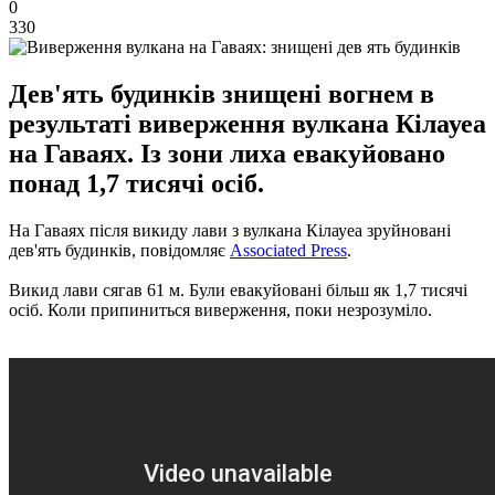
0
330
Дев'ять будинків знищені вогнем в
результаті виверження вулкана Кілауеа
на Гаваях. Із зони лиха евакуйовано
понад 1,7 тисячі осіб.
На Гаваях після викиду лави з вулкана Кілауеа зруйновані
дев'ять будинків, повідомляє
Associated Press
.
Викид лави сягав 61 м. Були евакуйовані більш як 1,7 тисячі
осіб.
Коли припиниться виверження, поки незрозуміло.