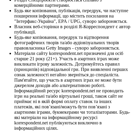
комерційними партнерами.
Будь яке копіювання, публікація, передрук, чи наступне
поширення інформації, що містить посилання на
"Інтерфакс-Україна", EPA / UPG, суворо забороняється.
Власник веб-сторінки в розділі Я-Корреспондент є автор
публікації.
Будь-яке копіювання, передрук та відтворення
фотографічних творів та/або аудіовізуальних творів
правовласника Getty Images - суворо забороняється.
Матеріали сайту korrespondent.net призначені для осіб
старше 21 року (21+). Участь в азартних іграх може
викликати ігрову залежність. Дотримуйтесь правил
(принципів) відповідальної гри. При виявленні перших
ознак залежності негайно зверніться до спеціаліста.
Пам'ятайте, що участь в азартних іграх не може бути
джерелом доходів або альтернативою роботі.
Інформаційний ресурс korrespondent.net не проводить
ігри на реальні та/або віртуальні гроші, також сайт не
приймає ні в якій формі оплату ставок та інших
платежів, які пов’язані/можуть бути пов’язані з
азартними іграми, букмекерами чи тоталізаторами. Будь-
які матеріали на інформаційному ресурсі
korrespondent.net публікуються виключно в
інформаційних цілях.