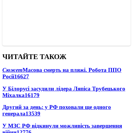
ЧИТАЙТЕ ТАКОЖ
Сюжет
Масова смерть на пляжі. Робота ППО
Росії
16627
У Білорусі засудили лідера Ляпіса Трубецького
Міхалка
16179
Другий за день: у РФ поховали ще одного
генерала
13539
У МЗС РФ відкинули можливість завершення
війни
12776