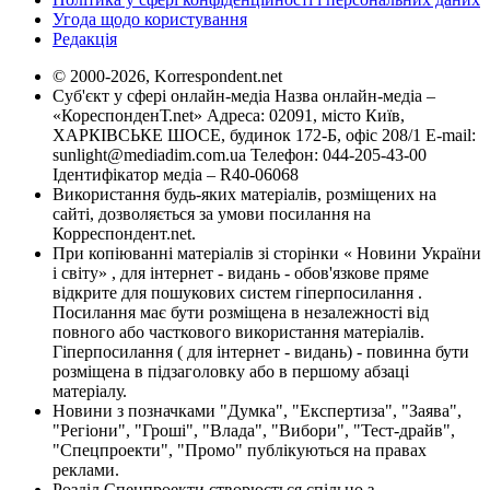
Угода щодо користування
Редакція
© 2000-2026, Korrespondent.net
Суб'єкт у сфері онлайн-медіа Назва онлайн-медіа –
«КореспонденТ.net» Адреса: 02091, місто Київ,
ХАРКІВСЬКЕ ШОСЕ, будинок 172-Б, офіс 208/1 E-mail:
sunlight@mediadim.com.ua
Телефон: 044-205-43-00
Ідентифікатор медіа – R40-06068
Використання будь-яких матеріалів, розміщених на
сайті, дозволяється за умови посилання на
Корреспондент.net.
При копіюванні матеріалів зі сторінки « Новини України
і світу» , для інтернет - видань - обов'язкове пряме
відкрите для пошукових систем гіперпосилання .
Посилання має бути розміщена в незалежності від
повного або часткового використання матеріалів.
Гіперпосилання ( для інтернет - видань) - повинна бути
розміщена в підзаголовку або в першому абзаці
матеріалу.
Новини з позначками "Думка", "Експертиза", "Заява",
"Регіони", "Гроші", "Влада", "Вибори", "Тест-драйв",
"Спецпроекти", "Промо" публікуються на правах
реклами.
Розділ Спецпроекти створюється спільно з