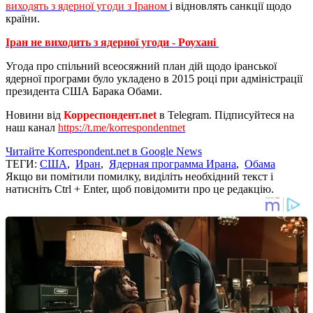
виходять з ядерної угоди з Іраном
і відновлять санкції щодо
країни.
Іран не виходить з ядерної угоди - Роухані
Угода про спільний всеосяжний план дій щодо іранської
ядерної програми було укладено в 2015 році при адміністрації
президента США Барака Обами.
Новини від
Корреспондент.net
в Telegram. Підписуйтеся на
наш канал
https://t.me/korrespondentnet
Читайте Korrespondent.net в Google News
ТЕГИ:
США
,
Иран
,
Ядерная программа Ирана
,
Обама
Якщо ви помітили помилку, виділіть необхідний текст і
натисніть Ctrl + Enter, щоб повідомити про це редакцію.