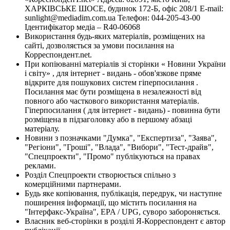
ХАРКІВСЬКЕ ШОСЕ, будинок 172-Б, офіс 208/1 E-mail:
sunlight@mediadim.com.ua
Телефон: 044-205-43-00
Ідентифікатор медіа – R40-06068
Використання будь-яких матеріалів, розміщених на
сайті, дозволяється за умови посилання на
Корреспондент.net.
При копіюванні матеріалів зі сторінки « Новини України
і світу» , для інтернет - видань - обов'язкове пряме
відкрите для пошукових систем гіперпосилання .
Посилання має бути розміщена в незалежності від
повного або часткового використання матеріалів.
Гіперпосилання ( для інтернет - видань) - повинна бути
розміщена в підзаголовку або в першому абзаці
матеріалу.
Новини з позначками "Думка", "Експертиза", "Заява",
"Регіони", "Гроші", "Влада", "Вибори", "Тест-драйв",
"Спецпроекти", "Промо" публікуються на правах
реклами.
Розділ Спецпроекти створюється спільно з
комерційними партнерами.
Будь яке копіювання, публікація, передрук, чи наступне
поширення інформації, що містить посилання на
"Інтерфакс-Україна", EPA / UPG, суворо забороняється.
Власник веб-сторінки в розділі Я-Корреспондент є автор