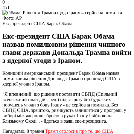
0
451
Фото: АР
Екс-президент США Барак Обама
Екс-президент США Барак Обама
назвав помилковим рішення чинного
глави держави Дональда Трампа вийти
з ядерної угоди з Іраном.
Колишній американський президент Барак Обама назвав
помилковим рішення Дональда Трампа про вихід США з
ядерної угоди з Іраном.
"Я впевнений, що рішення поставити СВПД (Спільний
всеосяжний план дій - ред.) під загрозу без будь-яких
порушень угоди з боку Ірану - це серйозна помилка. Без
СВПД США, зрештою, ризикують залишитися у програші у
виборі між ядерною зброєю в руках Ірану і війною на
Близькому Сході", - йдеться в заяві екс-президента.
Нагадаємо, 8 травня
Трамп оголосив про те, що США