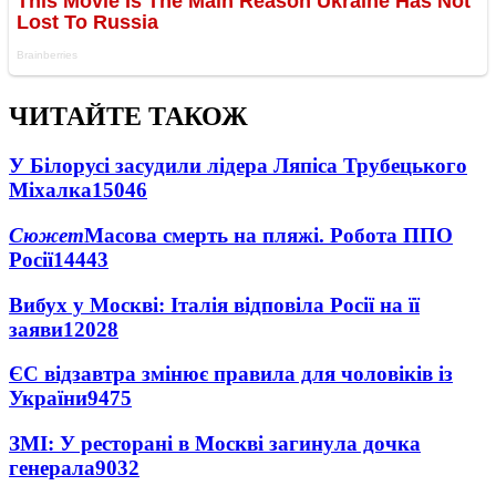
ЧИТАЙТЕ ТАКОЖ
У Білорусі засудили лідера Ляпіса Трубецького
Міхалка
15046
Сюжет
Масова смерть на пляжі. Робота ППО
Росії
14443
Вибух у Москві: Італія відповіла Росії на її
заяви
12028
ЄС відзавтра змінює правила для чоловіків із
України
9475
ЗМІ: У ресторані в Москві загинула дочка
генерала
9032