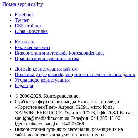
Повна версія сайту
Facebook
Twitter
RSS-стрічки
E-mail розсилка
Контакти
Реклама на сайті
Використання матеріалів korrespondent.net
Правила користування сайтом
Договір користування сайтом
Політика у сфері конфіденційності і персональних даних
Угода щодо користування
Редакція
© 2000-2026, Korrespondent.net
Суб'єкт у сфері онлайн-медіа Назва онлайн-медіа –
«КореспонденТ.net» Адреса: 02091, місто Київ,
ХАРКІВСЬКЕ ШОСЕ, будинок 172-Б, офіс 208/1 E-mail:
sunlight@mediadim.com.ua
Телефон: 044-205-43-00
Ідентифікатор медіа – R40-06068
Використання будь-яких матеріалів, розміщених на
сайті, дозволяється за умови посилання на