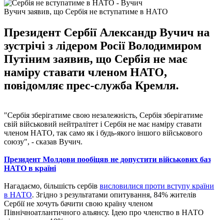
Вучич заявив, що Сербія не вступатиме в НАТО
Президент Сербії Александр Вучич на
зустрічі з лідером Росії Володимиром
Путіним заявив, що Сербія не має
наміру ставати членом НАТО,
повідомляє прес-служба Кремля.
"Сербія зберігатиме свою незалежність, Сербія зберігатиме
свій військовий нейтралітет і Сербія не має наміру ставати
членом НАТО, так само як і будь-якого іншого військового
союзу", - сказав Вучич.
Президент Молдови пообіцяв не допустити військових баз
НАТО в країні
Нагадаємо, більшість сербів
висловилися проти вступу країни
в НАТО
. Згідно з результатами опитування, 84% жителів
Сербії не хочуть бачити свою країну членом
Північноатлантичного альянсу. Ідею про членство в НАТО