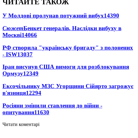
ЧИТАЙТЕ ТАКОЖ
У Молдові пролунав потужний вибух
14390
Сюжет
Бенкет генералів. Наслідки вибуху в
Москві
14066
РФ створила "українську бригаду" з полонених
- ISW
13037
Іран висунув США вимоги для розблокування
Ормузу
12349
Ексочільнику МЗС Угорщини Сійярто загрожує
в'язниця
12294
Росіяни змінили ставлення до війни -
опитування
11630
Читати коментарі