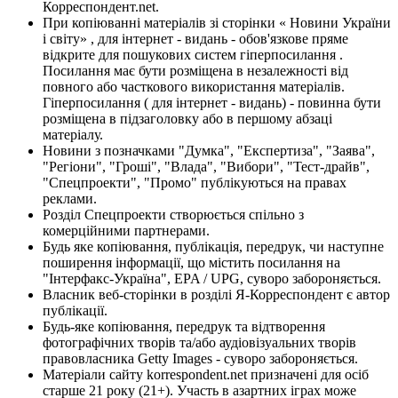
Корреспондент.net.
При копіюванні матеріалів зі сторінки « Новини України
і світу» , для інтернет - видань - обов'язкове пряме
відкрите для пошукових систем гіперпосилання .
Посилання має бути розміщена в незалежності від
повного або часткового використання матеріалів.
Гіперпосилання ( для інтернет - видань) - повинна бути
розміщена в підзаголовку або в першому абзаці
матеріалу.
Новини з позначками "Думка", "Експертиза", "Заява",
"Регіони", "Гроші", "Влада", "Вибори", "Тест-драйв",
"Спецпроекти", "Промо" публікуються на правах
реклами.
Розділ Спецпроекти створюється спільно з
комерційними партнерами.
Будь яке копіювання, публікація, передрук, чи наступне
поширення інформації, що містить посилання на
"Інтерфакс-Україна", EPA / UPG, суворо забороняється.
Власник веб-сторінки в розділі Я-Корреспондент є автор
публікації.
Будь-яке копіювання, передрук та відтворення
фотографічних творів та/або аудіовізуальних творів
правовласника Getty Images - суворо забороняється.
Матеріали сайту korrespondent.net призначені для осіб
старше 21 року (21+). Участь в азартних іграх може