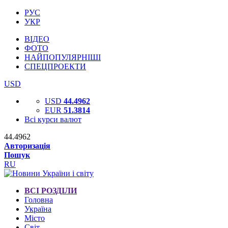
РУС
УКР
ВІДЕО
ФОТО
НАЙПОПУЛЯРНІШІ
СПЕЦПРОЕКТИ
USD
USD
44.4962
EUR
51.3814
Всі курси валют
44.4962
Авторизація
Пошук
RU
ВСІ РОЗДІЛИ
Головна
Україна
Місто
Світ