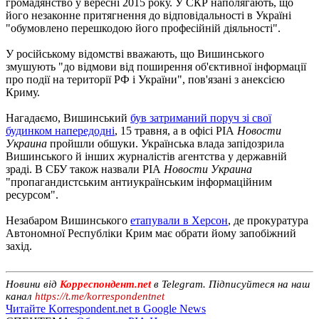
громадянство у вересні 2015 року. У СКР наполягають, що
його незаконне притягнення до відповідальності в Україні
"обумовлено перешкодою його професійній діяльності".
У російському відомстві вважають, що Вишинського
змушують "до відмови від поширення об'єктивної інформації
про події на території РФ і України", пов'язані з анексією
Криму.
Нагадаємо, Вишинський
був затриманий поруч зі свої
будинком напередодні
, 15 травня, а в офісі РІА
Новости
Украина
пройшли обшуки. Українська влада запідозрила
Вишинського й інших журналістів агентства у державній
зраді. В СБУ також назвали РІА
Новости Украина
"пропагандистським антиукраїнським інформаційним
ресурсом".
Незабаром Вишинського
етапували в Херсон
, де прокуратура
Автономної Республіки Крим має обрати йому запобіжний
захід.
Новини від
Корреспондент.net
в Telegram. Підписуйтеся на наш
канал
https://t.me/korrespondentnet
Читайте Korrespondent.net в Google News