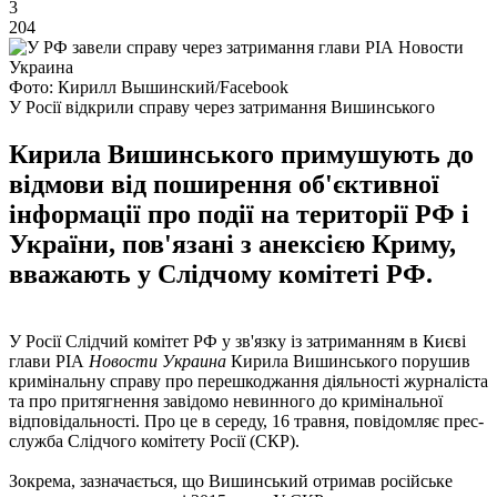
3
204
Фото: Кирилл Вышинский/Facebook
У Росії відкрили справу через затримання Вишинського
Кирила Вишинського примушують до
відмови від поширення об'єктивної
інформації про події на території РФ і
України, пов'язані з анексією Криму,
вважають у Слідчому комітеті РФ.
У Росії Слідчий комітет РФ у зв'язку із затриманням в Києві
глави РІА
Новости Украина
Кирила Вишинського порушив
кримінальну справу про перешкоджання діяльності журналіста
та про притягнення завідомо невинного до кримінальної
відповідальності. Про це в середу, 16 травня, повідомляє прес-
служба Слідчого комітету Росії (СКР).
Зокрема, зазначається, що Вишинський отримав російське