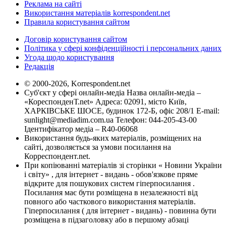
Реклама на сайті
Використання матеріалів korrespondent.net
Правила користування сайтом
Договір користування сайтом
Політика у сфері конфіденційності і персональних даних
Угода щодо користування
Редакція
© 2000-2026, Korrespondent.net
Суб'єкт у сфері онлайн-медіа Назва онлайн-медіа –
«КореспонденТ.net» Адреса: 02091, місто Київ,
ХАРКІВСЬКЕ ШОСЕ, будинок 172-Б, офіс 208/1 E-mail:
sunlight@mediadim.com.ua
Телефон: 044-205-43-00
Ідентифікатор медіа – R40-06068
Використання будь-яких матеріалів, розміщених на
сайті, дозволяється за умови посилання на
Корреспондент.net.
При копіюванні матеріалів зі сторінки « Новини України
і світу» , для інтернет - видань - обов'язкове пряме
відкрите для пошукових систем гіперпосилання .
Посилання має бути розміщена в незалежності від
повного або часткового використання матеріалів.
Гіперпосилання ( для інтернет - видань) - повинна бути
розміщена в підзаголовку або в першому абзаці