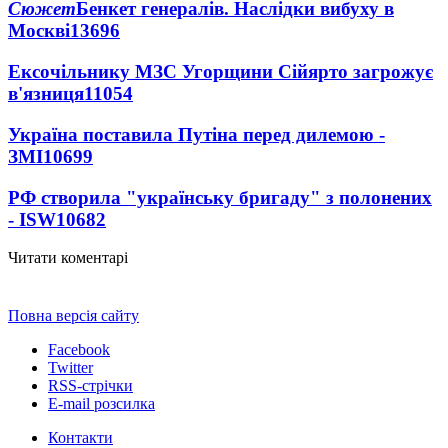
Сюжет
Бенкет генералів. Наслідки вибуху в
Москві
13696
Ексочільнику МЗС Угорщини Сійярто загрожує
в'язниця
11054
Україна поставила Путіна перед дилемою -
ЗМІ
10699
РФ створила "українську бригаду" з полонених
- ISW
10682
Читати коментарі
Повна версія сайту
Facebook
Twitter
RSS-стрічки
E-mail розсилка
Контакти