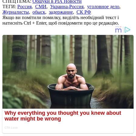
СПЕЦТЕМА:
Обшуки в РІА Новости
ТЕГИ:
Россия
,
СМИ
,
Украина-Россия
,
уголовное дело
,
Журналисты
,
обыск
,
задержание
,
СК РФ
Якщо ви помітили помилку, виділіть необхідний текст і
натисніть Ctrl + Enter, щоб повідомити про це редакцію.