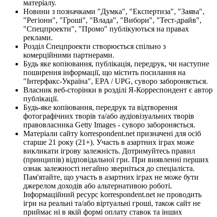
матеріалу.
Новини з позначками "Думка", "Експертиза", "Заява",
"Регіони", "Гроші", "Влада", "Вибори", "Тест-драйв",
"Спецпроекти", "Промо" публікуються на правах
реклами.
Розділ Спецпроекти створюється спільно з
комерційними партнерами.
Будь яке копіювання, публікація, передрук, чи наступне
поширення інформації, що містить посилання на
"Інтерфакс-Україна", EPA / UPG, суворо забороняється.
Власник веб-сторінки в розділі Я-Корреспондент є автор
публікації.
Будь-яке копіювання, передрук та відтворення
фотографічних творів та/або аудіовізуальних творів
правовласника Getty Images - суворо забороняється.
Матеріали сайту korrespondent.net призначені для осіб
старше 21 року (21+). Участь в азартних іграх може
викликати ігрову залежність. Дотримуйтесь правил
(принципів) відповідальної гри. При виявленні перших
ознак залежності негайно зверніться до спеціаліста.
Пам'ятайте, що участь в азартних іграх не може бути
джерелом доходів або альтернативою роботі.
Інформаційний ресурс korrespondent.net не проводить
ігри на реальні та/або віртуальні гроші, також сайт не
приймає ні в якій формі оплату ставок та інших