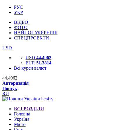
РУС
УКР
ВІДЕО
ФОТО
НАЙПОПУЛЯРНІШІ
СПЕЦПРОЕКТИ
USD
USD
44.4962
EUR
51.3814
Всі курси валют
44.4962
Авторизація
Пошук
RU
ВСІ РОЗДІЛИ
Головна
Україна
Місто
Світ