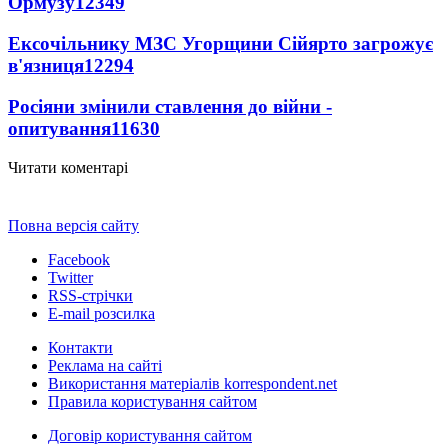
Ормузу
12349
Ексочільнику МЗС Угорщини Сійярто загрожує
в'язниця
12294
Росіяни змінили ставлення до війни -
опитування
11630
Читати коментарі
Повна версія сайту
Facebook
Twitter
RSS-стрічки
E-mail розсилка
Контакти
Реклама на сайті
Використання матеріалів korrespondent.net
Правила користування сайтом
Договір користування сайтом