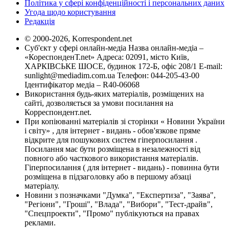
Політика у сфері конфіденційності і персональних даних
Угода щодо користування
Редакція
© 2000-2026, Korrespondent.net
Суб'єкт у сфері онлайн-медіа Назва онлайн-медіа –
«КореспонденТ.net» Адреса: 02091, місто Київ,
ХАРКІВСЬКЕ ШОСЕ, будинок 172-Б, офіс 208/1 E-mail:
sunlight@mediadim.com.ua
Телефон: 044-205-43-00
Ідентифікатор медіа – R40-06068
Використання будь-яких матеріалів, розміщених на
сайті, дозволяється за умови посилання на
Корреспондент.net.
При копіюванні матеріалів зі сторінки « Новини України
і світу» , для інтернет - видань - обов'язкове пряме
відкрите для пошукових систем гіперпосилання .
Посилання має бути розміщена в незалежності від
повного або часткового використання матеріалів.
Гіперпосилання ( для інтернет - видань) - повинна бути
розміщена в підзаголовку або в першому абзаці
матеріалу.
Новини з позначками "Думка", "Експертиза", "Заява",
"Регіони", "Гроші", "Влада", "Вибори", "Тест-драйв",
"Спецпроекти", "Промо" публікуються на правах
реклами.