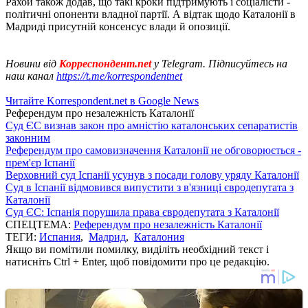
Рахой також додав, що такі кроки підтримують і соціалісти -
політичні опоненти владної партії. А відтак щодо Каталонії в
Мадриді присутній консенсус влади й опозиції.
Новини від
Корреспондент.net
у Telegram. Підписуйтесь на
наш канал
https://t.me/korrespondentnet
Читайте Korrespondent.net в Google News
Референдум про незалежність Каталонії
Суд ЄС визнав закон про амністію каталонських сепаратистів
законним
Референдум про самовизначення Каталонії не обговорюється -
прем'єр Іспанії
Верховний суд Іспанії усунув з посади голову уряду Каталонії
Суд в Іспанії відмовився випустити з в'язниці євродепутата з
Каталонії
Суд ЄС: Іспанія порушила права євродепутата з Каталонії
СПЕЦТЕМА:
Референдум про незалежність Каталонії
ТЕГИ:
Испания
,
Мадрид
,
Каталония
Якщо ви помітили помилку, виділіть необхідний текст і
натисніть Ctrl + Enter, щоб повідомити про це редакцію.