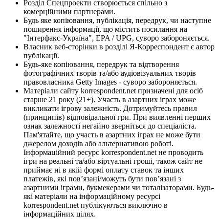
Розділ Спецпроекти створюється спільно з
комерційними партнерами.
Будь яке копіювання, публікація, передрук, чи наступне
поширення інформації, що містить посилання на
"Інтерфакс-Україна", EPA / UPG, суворо забороняється.
Власник веб-сторінки в розділі Я-Корреспондент є автор
публікації.
Будь-яке копіювання, передрук та відтворення
фотографічних творів та/або аудіовізуальних творів
правовласника Getty Images - суворо забороняється.
Матеріали сайту korrespondent.net призначені для осіб
старше 21 року (21+). Участь в азартних іграх може
викликати ігрову залежність. Дотримуйтесь правил
(принципів) відповідальної гри. При виявленні перших
ознак залежності негайно зверніться до спеціаліста.
Пам'ятайте, що участь в азартних іграх не може бути
джерелом доходів або альтернативою роботі.
Інформаційний ресурс korrespondent.net не проводить
ігри на реальні та/або віртуальні гроші, також сайт не
приймає ні в якій формі оплату ставок та інших
платежів, які пов’язані/можуть бути пов’язані з
азартними іграми, букмекерами чи тоталізаторами. Будь-
які матеріали на інформаційному ресурсі
korrespondent.net публікуються виключно в
інформаційних цілях.