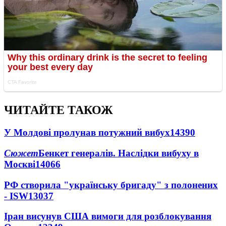
ЧИТАЙТЕ ТАКОЖ
У Молдові пролунав потужний вибух
14390
Сюжет
Бенкет генералів. Наслідки вибуху в
Москві
14066
РФ створила "українську бригаду" з полонених
- ISW
13037
Іран висунув США вимоги для розблокування