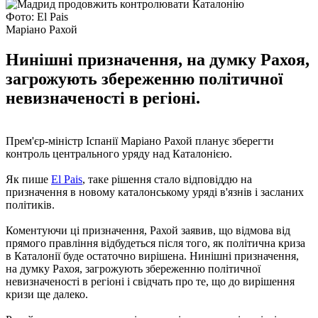
Фото: El Pais
Маріано Рахой
Нинішні призначення, на думку Рахоя,
загрожують збереженню політичної
невизначеності в регіоні.
Прем'єр-міністр Іспанії Маріано Рахой планує зберегти
контроль центрального уряду над Каталонією.
Як пише
El Pais
, таке рішення стало відповіддю на
призначення в новому каталонському уряді в'язнів і засланих
політиків.
Коментуючи ці призначення, Рахой заявив, що відмова від
прямого правління відбудеться після того, як політична криза
в Каталонії буде остаточно вирішена. Нинішні призначення,
на думку Рахоя, загрожують збереженню політичної
невизначеності в регіоні і свідчать про те, що до вирішення
кризи ще далеко.