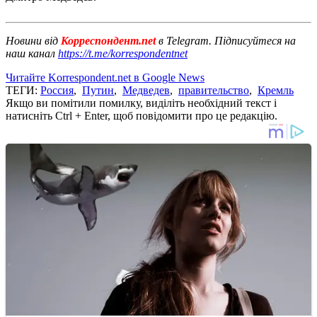
Новини від
Корреспондент.net
в Telegram. Підписуйтеся на
наш канал
https://t.me/korrespondentnet
Читайте Korrespondent.net в Google News
ТЕГИ:
Россия
,
Путин
,
Медведев
,
правительство
,
Кремль
Якщо ви помітили помилку, виділіть необхідний текст і
натисніть Ctrl + Enter, щоб повідомити про це редакцію.