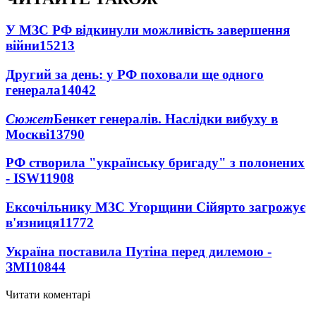
У МЗС РФ відкинули можливість завершення
війни
15213
Другий за день: у РФ поховали ще одного
генерала
14042
Сюжет
Бенкет генералів. Наслідки вибуху в
Москві
13790
РФ створила "українську бригаду" з полонених
- ISW
11908
Ексочільнику МЗС Угорщини Сійярто загрожує
в'язниця
11772
Україна поставила Путіна перед дилемою -
ЗМІ
10844
Читати коментарі