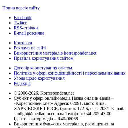
Повна версія сайту
Facebook
Twitter
RSS-стрічки
E-mail розсилка
Контакти
Реклама на сайті
Використання матеріалів korrespondent.net
Правила користування сайтом
Договір користування сайтом
Політика у сфері конфіденційності і персональних даних
Угода щодо користування
Редакція
© 2000-2026, Korrespondent.net
Суб'єкт у сфері онлайн-медіа Назва онлайн-медіа –
«КореспонденТ.net» Адреса: 02091, місто Київ,
ХАРКІВСЬКЕ ШОСЕ, будинок 172-Б, офіс 208/1 E-mail:
sunlight@mediadim.com.ua
Телефон: 044-205-43-00
Ідентифікатор медіа – R40-06068
Використання будь-яких матеріалів, розміщених на