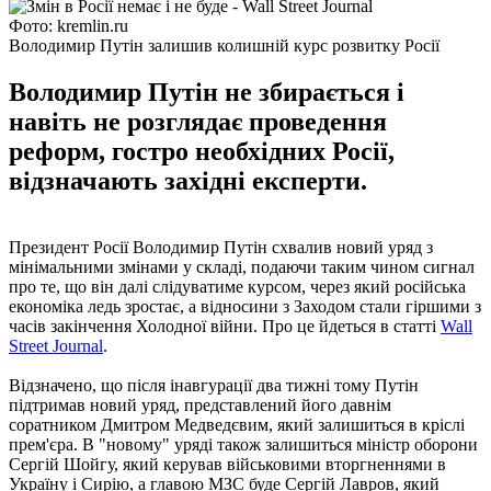
Фото: kremlin.ru
Володимир Путін залишив колишній курс розвитку Росії
Володимир Путін не збирається і
навіть не розглядає проведення
реформ, гостро необхідних Росії,
відзначають західні експерти.
Президент Росії Володимир Путін схвалив новий уряд з
мінімальними змінами у складі, подаючи таким чином сигнал
про те, що він далі слідуватиме курсом, через який російська
економіка ледь зростає, а відносини з Заходом стали гіршими з
часів закінчення Холодної війни. Про це йдеться в статті
Wall
Street Journal
.
Відзначено, що після інавгурації два тижні тому Путін
підтримав новий уряд, представлений його давнім
соратником Дмитром Медведєвим, який залишиться в кріслі
прем'єра. В "новому" уряді також залишиться міністр оборони
Сергій Шойгу, який керував військовими вторгненнями в
Україну і Сирію, а главою МЗС буде Сергій Лавров, який