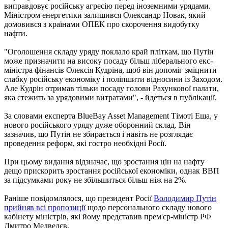
виправдовує російську агресію перед іноземними урядами.
Міністром енергетики залишився Олександр Новак, який
домовився з країнами ОПЕК про скорочення видобутку
нафти.
"Оголошення складу уряду поклало край пліткам, що Путін
може призначити на високу посаду більш ліберального екс-
міністра фінансів Олексія Кудріна, щоб він допоміг зміцнити
слабку російську економіку і поліпшити відносини із Заходом.
Але Кудрін отримав тільки посаду голови Рахункової палати,
яка стежить за урядовими витратами", - йдеться в публікації.
За словами експерта BlueBay Asset Management Тімоті Еша, у
нового російського уряду дуже оборонний склад. Він
зазначив, що Путін не збирається і навіть не розглядає
проведення реформ, які гостро необхідні Росії.
При цьому видання відзначає, що зростання цін на нафту
дещо прискорить зростання російської економіки, однак ВВП
за підсумками року не збільшиться більш ніж на 2%.
Раніше повідомлялося, що президент Росії
Володимир Путін
прийняв всі пропозиції
щодо персонального складу нового
кабінету міністрів, які йому представив прем'єр-міністр РФ
Дмитро Медведєв.