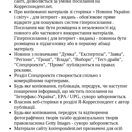
сайті, дозволяється за умови посилання на
Корреспондент.net.
При копіюванні матеріалів зі сторінки « Новини України
і світу» , для інтернет - видань - обов'язкове пряме
відкрите для пошукових систем гіперпосилання .
Посилання має бути розміщена в незалежності від
повного або часткового використання матеріалів.
Гіперпосилання ( для інтернет - видань) - повинна бути
розміщена в підзаголовку або в першому абзаці
матеріалу.
Новини з позначками "Думка", "Експертиза", "Заява",
"Регіони", "Гроші", "Влада", "Вибори", "Тест-драйв",
"Спецпроекти", "Промо" публікуються на правах
реклами.
Розділ Спецпроекти створюється спільно з
комерційними партнерами.
Будь яке копіювання, публікація, передрук, чи наступне
поширення інформації, що містить посилання на
"Інтерфакс-Україна", EPA / UPG, суворо забороняється.
Власник веб-сторінки в розділі Я-Корреспондент є автор
публікації.
Будь-яке копіювання, передрук та відтворення
фотографічних творів та/або аудіовізуальних творів
правовласника Getty Images - суворо забороняється.
Матеріали сайту korrespondent.net призначені для осіб