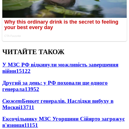
ЧИТАЙТЕ ТАКОЖ
У МЗС РФ відкинули можливість завершення
війни
15122
Другий за день: у РФ поховали ще одного
генерала
13952
Сюжет
Бенкет генералів. Наслідки вибуху в
Москві
13711
Ексочільнику МЗС Угорщини Сійярто загрожує
в'язниця
11151