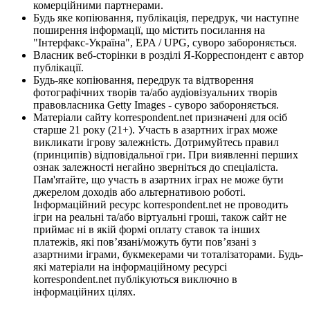
комерційними партнерами.
Будь яке копіювання, публікація, передрук, чи наступне
поширення інформації, що містить посилання на
"Інтерфакс-Україна", EPA / UPG, суворо забороняється.
Власник веб-сторінки в розділі Я-Корреспондент є автор
публікації.
Будь-яке копіювання, передрук та відтворення
фотографічних творів та/або аудіовізуальних творів
правовласника Getty Images - суворо забороняється.
Матеріали сайту korrespondent.net призначені для осіб
старше 21 року (21+). Участь в азартних іграх може
викликати ігрову залежність. Дотримуйтесь правил
(принципів) відповідальної гри. При виявленні перших
ознак залежності негайно зверніться до спеціаліста.
Пам'ятайте, що участь в азартних іграх не може бути
джерелом доходів або альтернативою роботі.
Інформаційний ресурс korrespondent.net не проводить
ігри на реальні та/або віртуальні гроші, також сайт не
приймає ні в якій формі оплату ставок та інших
платежів, які пов’язані/можуть бути пов’язані з
азартними іграми, букмекерами чи тоталізаторами. Будь-
які матеріали на інформаційному ресурсі
korrespondent.net публікуються виключно в
інформаційних цілях.