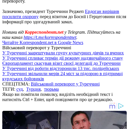
перевороту.
Зазначимо, президент Туреччини Реджеп
Ердоган вирішив
посилити охорону
перед візитом до Боснії і Герцеговини після
інформації про здогадуваний замах.
Новини від
Корреспондент.net
у Telegram. Підписуйтесь на
наш канал
https://t.me/korrespondentnet
.
Читайте Korrespondent.net в Google News
Військовий переворот у Туреччині
У Туреччині заарештували групу культурних діячів та вчених
У Туреччині спливає термін дії режиму надзвичайного стану
Європарламент скасував візит своєї делегації до Туреччини
У Туреччині від роботи відсторонили 13 тис. поліцейських
У Туреччині звільнили мерів 24 міст за підозрою в підтримці
курдських бойовиків
СПЕЦТЕМА:
Військовий переворот у Туреччині
ТЕГИ:
суд
,
Турция
,
тюрьма
Якщо ви помітили помилку, виділіть необхідний текст і
натисніть Ctrl + Enter, щоб повідомити про це редакцію.