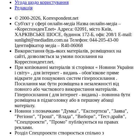
Угода щодо користування
Редакція
© 2000-2026, Korrespondent.net
Суб'єкт у сфері онлайн-медіа Назва онлайн-медіа –
«КореспонденТ.net» Адреса: 02091, місто Київ,
ХАРКІВСЬКЕ ШОСЕ, будинок 172-Б, офіс 208/1 E-mail:
sunlight@mediadim.com.ua
Телефон: 044-205-43-00
Ідентифікатор медіа – R40-06068
Використання будь-яких матеріалів, розміщених на
сайті, дозволяється за умови посилання на
Корреспондент.net.
При копіюванні матеріалів зі сторінки « Новини України
і світу» , для інтернет - видань - обов'язкове пряме
відкрите для пошукових систем гіперпосилання .
Посилання має бути розміщена в незалежності від
повного або часткового використання матеріалів.
Гіперпосилання ( для інтернет - видань) - повинна бути
розміщена в підзаголовку або в першому абзаці
матеріалу.
Новини з позначками "Думка", "Експертиза", "Заява",
"Регіони", "Гроші", "Влада", "Вибори", "Тест-драйв",
"Спецпроекти", "Промо" публікуються на правах
реклами.
Розділ Спецпроекти створюється спільно з