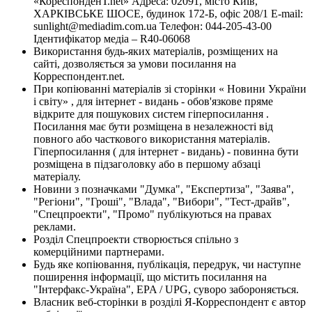
«КореспонденТ.net» Адреса: 02091, місто Київ,
ХАРКІВСЬКЕ ШОСЕ, будинок 172-Б, офіс 208/1 E-mail:
sunlight@mediadim.com.ua
Телефон: 044-205-43-00
Ідентифікатор медіа – R40-06068
Використання будь-яких матеріалів, розміщених на
сайті, дозволяється за умови посилання на
Корреспондент.net.
При копіюванні матеріалів зі сторінки « Новини України
і світу» , для інтернет - видань - обов'язкове пряме
відкрите для пошукових систем гіперпосилання .
Посилання має бути розміщена в незалежності від
повного або часткового використання матеріалів.
Гіперпосилання ( для інтернет - видань) - повинна бути
розміщена в підзаголовку або в першому абзаці
матеріалу.
Новини з позначками "Думка", "Експертиза", "Заява",
"Регіони", "Гроші", "Влада", "Вибори", "Тест-драйв",
"Спецпроекти", "Промо" публікуються на правах
реклами.
Розділ Спецпроекти створюється спільно з
комерційними партнерами.
Будь яке копіювання, публікація, передрук, чи наступне
поширення інформації, що містить посилання на
"Інтерфакс-Україна", EPA / UPG, суворо забороняється.
Власник веб-сторінки в розділі Я-Корреспондент є автор