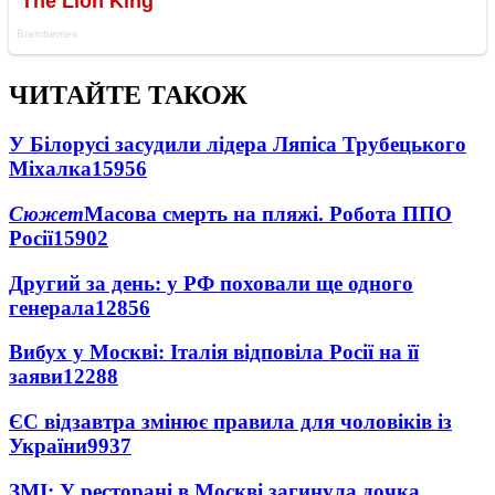
ЧИТАЙТЕ ТАКОЖ
У Білорусі засудили лідера Ляпіса Трубецького
Міхалка
15956
Сюжет
Масова смерть на пляжі. Робота ППО
Росії
15902
Другий за день: у РФ поховали ще одного
генерала
12856
Вибух у Москві: Італія відповіла Росії на її
заяви
12288
ЄС відзавтра змінює правила для чоловіків із
України
9937
ЗМІ: У ресторані в Москві загинула дочка