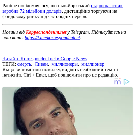
Раніше повідомлялося, що нью-йоркський
старшокласник
заробив 72 мільйони доларів
, дистанційно торгуючи на
фондовому ринку під час обідніх перерв.
Новини від
Корреспондент.net
у Telegram. Підписуйтесь на
наш канал
https://t.me/korrespondentnet
.
Читайте Korrespondent.net в Google News
ТЕГИ:
смерть
,
Ливан
,
миллионеры
,
миллионер
Якщо ви помітили помилку, виділіть необхідний текст і
натисніть Ctrl + Enter, щоб повідомити про це редакцію.