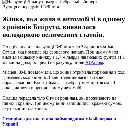
Вулиця в передмісті Бейрута
Жінка, яка жила в автомобілі в одному
з районів Бейрута, виявилася
володаркою величезних статків.
Поліція виявила на вулиці Бейрута тіло 52-річної Фатіми
Отман, яка померла від серцевого нападу.
При цьому у неї
виявили ощадну книжку з 1,7 мільярда ліванських фунтів (1,1
мільйона доларів - ред.) на рахунку, пише
Al Arabia
.
Місцеві ЗМІ повідомили, що жінка отримала поранення в ході
громадянської війни в Лівані і залишилася частково
паралізованою.
Вона займалася жебрацтвом протягом 20
років, живучи в орендованому автомобілі.
Поліція передала тіло Отман родичам, які проживають на
півночі країни.
При цьому вони залишилися вражені сумою,
яку накопичила жінка.
Семирічна дитина стала наймолодшим мільйонером в
Україні