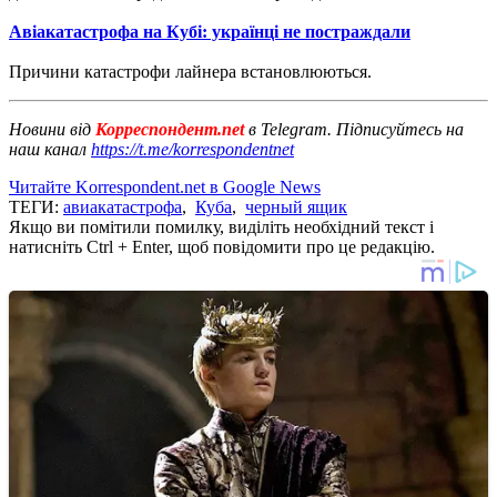
Авіакатастрофа на Кубі: українці не постраждали
Причини катастрофи лайнера встановлюються.
Новини від
Корреспондент.net
в Telegram. Підписуйтесь на
наш канал
https://t.me/korrespondentnet
Читайте Korrespondent.net в Google News
ТЕГИ:
авиакатастрофа
,
Куба
,
черный ящик
Якщо ви помітили помилку, виділіть необхідний текст і
натисніть Ctrl + Enter, щоб повідомити про це редакцію.