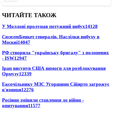
ЧИТАЙТЕ ТАКОЖ
У Молдові пролунав потужний вибух
14128
Сюжет
Бенкет генералів. Наслідки вибуху в
Москві
14047
РФ створила "українську бригаду" з полонених
- ISW
12947
Іран висунув США вимоги для розблокування
Ормузу
12339
Ексочільнику МЗС Угорщини Сійярто загрожує
в'язниця
12276
Росіяни змінили ставлення до війни -
опитування
11577