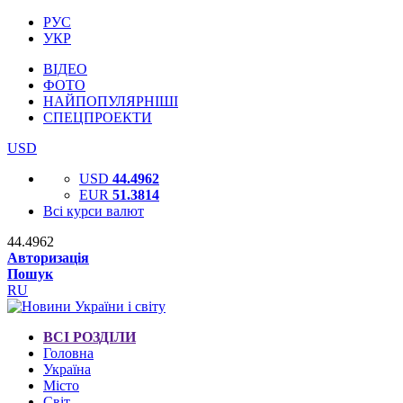
РУС
УКР
ВІДЕО
ФОТО
НАЙПОПУЛЯРНІШІ
СПЕЦПРОЕКТИ
USD
USD
44.4962
EUR
51.3814
Всі курси валют
44.4962
Авторизація
Пошук
RU
ВСІ РОЗДІЛИ
Головна
Україна
Місто
Світ