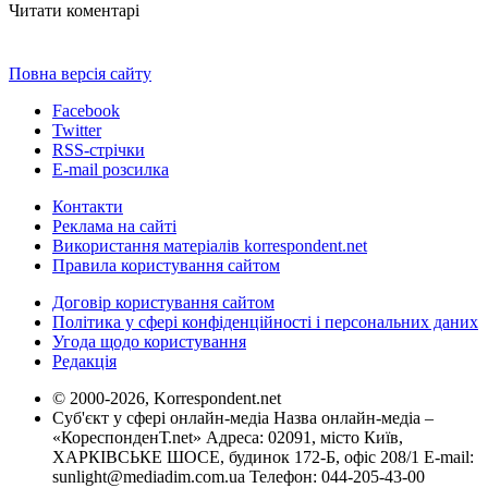
Читати коментарі
Повна версія сайту
Facebook
Twitter
RSS-стрічки
E-mail розсилка
Контакти
Реклама на сайті
Використання матеріалів korrespondent.net
Правила користування сайтом
Договір користування сайтом
Політика у сфері конфіденційності і персональних даних
Угода щодо користування
Редакція
© 2000-2026, Korrespondent.net
Суб'єкт у сфері онлайн-медіа Назва онлайн-медіа –
«КореспонденТ.net» Адреса: 02091, місто Київ,
ХАРКІВСЬКЕ ШОСЕ, будинок 172-Б, офіс 208/1 E-mail:
sunlight@mediadim.com.ua
Телефон: 044-205-43-00