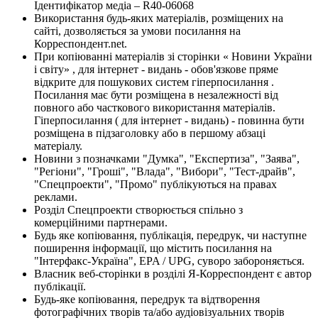
Ідентифікатор медіа – R40-06068
Використання будь-яких матеріалів, розміщених на
сайті, дозволяється за умови посилання на
Корреспондент.net.
При копіюванні матеріалів зі сторінки « Новини України
і світу» , для інтернет - видань - обов'язкове пряме
відкрите для пошукових систем гіперпосилання .
Посилання має бути розміщена в незалежності від
повного або часткового використання матеріалів.
Гіперпосилання ( для інтернет - видань) - повинна бути
розміщена в підзаголовку або в першому абзаці
матеріалу.
Новини з позначками "Думка", "Експертиза", "Заява",
"Регіони", "Гроші", "Влада", "Вибори", "Тест-драйв",
"Спецпроекти", "Промо" публікуються на правах
реклами.
Розділ Спецпроекти створюється спільно з
комерційними партнерами.
Будь яке копіювання, публікація, передрук, чи наступне
поширення інформації, що містить посилання на
"Інтерфакс-Україна", EPA / UPG, суворо забороняється.
Власник веб-сторінки в розділі Я-Корреспондент є автор
публікації.
Будь-яке копіювання, передрук та відтворення
фотографічних творів та/або аудіовізуальних творів