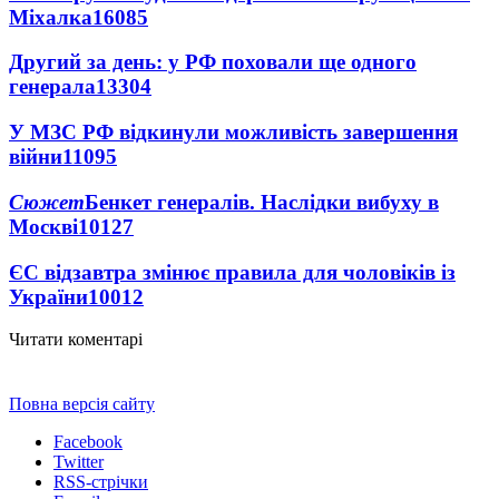
Міхалка
16085
Другий за день: у РФ поховали ще одного
генерала
13304
У МЗС РФ відкинули можливість завершення
війни
11095
Сюжет
Бенкет генералів. Наслідки вибуху в
Москві
10127
ЄС відзавтра змінює правила для чоловіків із
України
10012
Читати коментарі
Повна версія сайту
Facebook
Twitter
RSS-стрічки