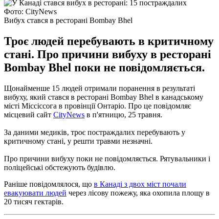
Фото: CityNews
Вибух стався в ресторані Bombay Bhel
Троє людей перебувають в критичному
стані. Про причини вибуху в ресторані
Bombay Bhel поки не повідомляється.
Щонайменше 15 людей отримали поранення в результаті
вибуху, який стався в ресторані Bombay Bhel в канадському
місті Міссіссога в провінції Онтаріо.
Про це повідомляє
місцевий сайт
CityNews
в п'ятницю, 25 травня.
За даними медиків, троє постраждалих перебувають у
критичному стані, у решти травми незначні.
Про причини вибуху поки не повідомляється.
Рятувальники і
поліцейські обстежують будівлю.
Раніше повідомлялося, що
в Канаді з двох міст почали
евакуювати людей
через лісову пожежу, яка охопила площу в
20 тисяч гектарів.