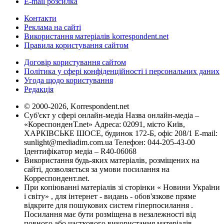
E-mail розсилка
Контакти
Реклама на сайті
Використання матеріалів korrespondent.net
Правила користування сайтом
Договір користування сайтом
Політика у сфері конфіденційності і персональних даних
Угода щодо користування
Редакція
© 2000-2026, Korrespondent.net
Суб'єкт у сфері онлайн-медіа Назва онлайн-медіа –
«КореспонденТ.net» Адреса: 02091, місто Київ,
ХАРКІВСЬКЕ ШОСЕ, будинок 172-Б, офіс 208/1 E-mail:
sunlight@mediadim.com.ua
Телефон: 044-205-43-00
Ідентифікатор медіа – R40-06068
Використання будь-яких матеріалів, розміщених на
сайті, дозволяється за умови посилання на
Корреспондент.net.
При копіюванні матеріалів зі сторінки « Новини України
і світу» , для інтернет - видань - обов'язкове пряме
відкрите для пошукових систем гіперпосилання .
Посилання має бути розміщена в незалежності від
повного або часткового використання матеріалів.