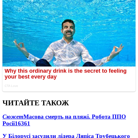
ЧИТАЙТЕ ТАКОЖ
Сюжет
Масова смерть на пляжі. Робота ППО
Росії
16361
У Білорусі засудили лідера Ляпіса Трубецького