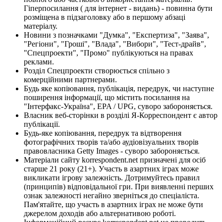
Гіперпосилання ( для інтернет - видань) - повинна бути
розміщена в підзаголовку або в першому абзаці
матеріалу.
Новини з позначками "Думка", "Експертиза", "Заява",
"Регіони", "Гроші", "Влада", "Вибори", "Тест-драйв",
"Спецпроекти", "Промо" публікуються на правах
реклами.
Розділ Спецпроекти створюється спільно з
комерційними партнерами.
Будь яке копіювання, публікація, передрук, чи наступне
поширення інформації, що містить посилання на
"Інтерфакс-Україна", EPA / UPG, суворо забороняється.
Власник веб-сторінки в розділі Я-Корреспондент є автор
публікації.
Будь-яке копіювання, передрук та відтворення
фотографічних творів та/або аудіовізуальних творів
правовласника Getty Images - суворо забороняється.
Матеріали сайту korrespondent.net призначені для осіб
старше 21 року (21+). Участь в азартних іграх може
викликати ігрову залежність. Дотримуйтесь правил
(принципів) відповідальної гри. При виявленні перших
ознак залежності негайно зверніться до спеціаліста.
Пам'ятайте, що участь в азартних іграх не може бути
джерелом доходів або альтернативою роботі.