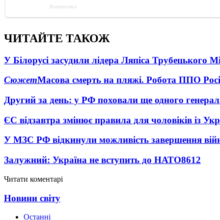
ЧИТАЙТЕ ТАКОЖ
У Білорусі засудили лідера Ляпіса Трубецького М
Сюжет
Масова смерть на пляжі. Робота ППО Росі
Другий за день: у РФ поховали ще одного генерал
ЄС відзавтра змінює правила для чоловіків із Ук
У МЗС РФ відкинули можливість завершення вій
Залужний: Україна не вступить до НАТО
8612
Читати коментарі
Новини світу
Останні