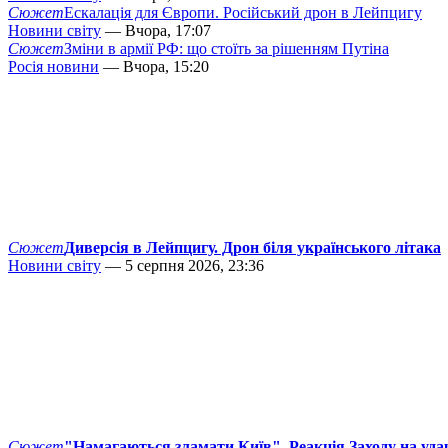
Сюжет
Ескалація для Європи. Російський дрон в Лейпцигу
Новини світу
— Вчора, 17:07
Сюжет
Зміни в армії РФ: що стоїть за рішенням Путіна
Росія новини
— Вчора, 15:20
Сюжет
Диверсія в Лейпцигу. Дрон біля українського літака
Новини світу
— 5 серпня 2026, 23:36
Сюжет
"Намагаються зламати Київ". Реакція Заходу на уда