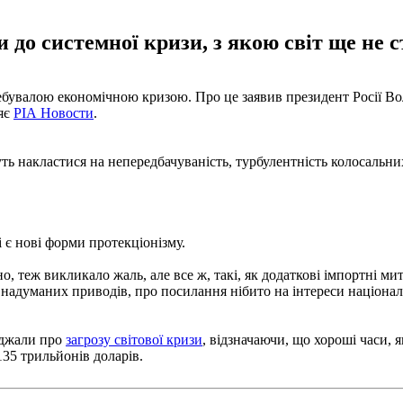
и до системної кризи, з якою світ ще не
небувалою економічною кризою. Про це заявив президент Росії 
яє
РІА Новости
.
ь накластися на непередбачуваність, турбулентність колосальних
і є нові форми протекціонізму.
 теж викликало жаль, але все ж, такі, як додаткові імпортні мита
 надуманих приводів, про посилання нібито на інтереси націонал
еджали про
загрозу світової кризи
, відзначаючи, що хороші часи, 
135 трильйонів доларів.