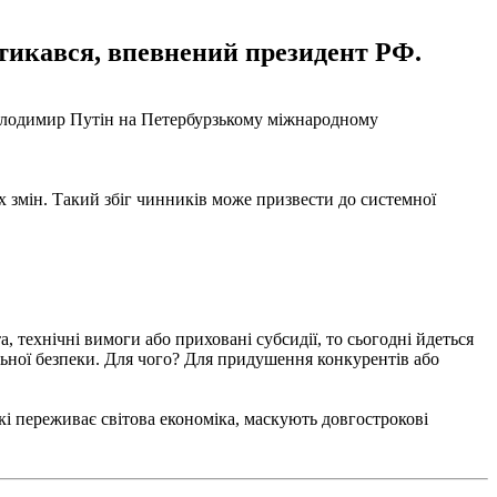
 стикався, впевнений президент РФ.
Володимир Путін на Петербурзькому міжнародному
 змін. Такий збіг чинників може призвести до системної
, технічні вимоги або приховані субсидії, то сьогодні йдеться
ьної безпеки. Для чого? Для придушення конкурентів або
які переживає світова економіка, маскують довгострокові