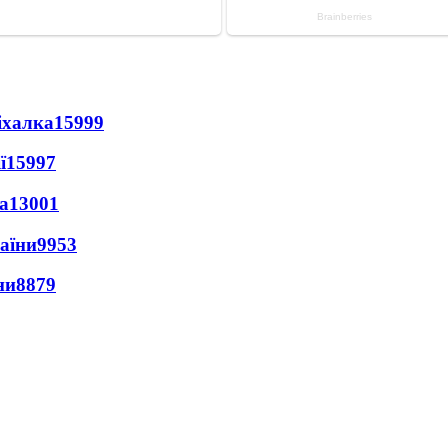
іхалка
15999
ї
15997
а
13001
раїни
9953
ни
8879