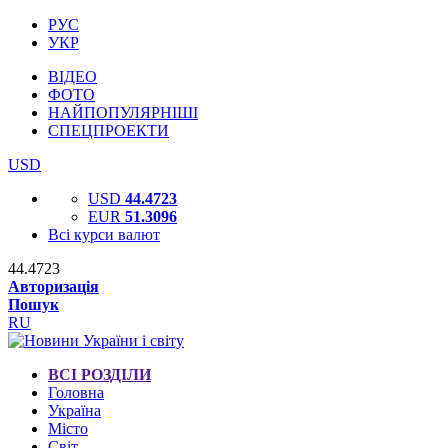
РУС
УКР
ВІДЕО
ФОТО
НАЙПОПУЛЯРНІШІ
СПЕЦПРОЕКТИ
USD
USD
44.4723
EUR
51.3096
Всі курси валют
44.4723
Авторизація
Пошук
RU
ВСІ РОЗДІЛИ
Головна
Україна
Місто
Світ