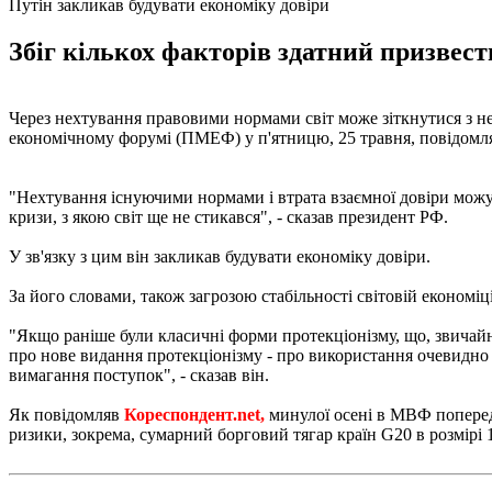
Путін закликав будувати економіку довіри
Збіг кількох факторів здатний призвест
Через нехтування правовими нормами світ може зіткнутися з 
економічному форумі (ПМЕФ) у п'ятницю, 25 травня, повідомл
"Нехтування існуючими нормами і втрата взаємної довіри можут
кризи, з якою світ ще не стикався", - сказав президент РФ.
У зв'язку з цим він закликав будувати економіку довіри.
За його словами, також загрозою стабільності світовій економіц
"Якщо раніше були класичні форми протекціонізму, що, звичайно,
про нове видання протекціонізму - про використання очевидно
вимагання поступок", - сказав він.
Як повідомляв
Кореспондент.net,
минулої осені в МВФ попер
ризики, зокрема, сумарний борговий тягар країн G20 в розмірі 