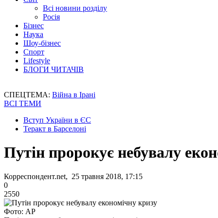
Всі новини розділу
Росія
Бізнес
Наука
Шоу-бізнес
Спорт
Lifestyle
БЛОГИ ЧИТАЧІВ
СПЕЦТЕМА:
Війна в Ірані
ВСІ ТЕМИ
Вступ України в ЄС
Теракт в Барселоні
Путін пророкує небувалу екон
Корреспондент.net, 25 травня 2018, 17:15
0
2550
Фото: AP