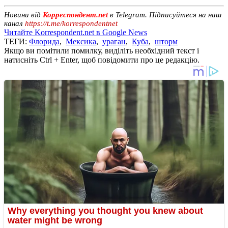
Новини від
Корреспондент.net
в Telegram. Підписуйтеся на наш
канал
https://t.me/korrespondentnet
Читайте Korrespondent.net в Google News
ТЕГИ:
Флорида
,
Мексика
,
ураган
,
Куба
,
шторм
Якщо ви помітили помилку, виділіть необхідний текст і
натисніть Ctrl + Enter, щоб повідомити про це редакцію.