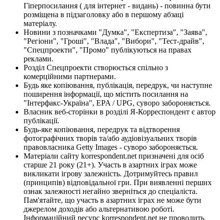
Гіперпосилання ( для інтернет - видань) - повинна бути
розміщена в підзаголовку або в першому абзаці
матеріалу.
Новини з позначками "Думка", "Експертиза", "Заява",
"Регіони", "Гроші", "Влада", "Вибори", "Тест-драйв",
"Спецпроекти", "Промо" публікуються на правах
реклами.
Розділ Спецпроекти створюється спільно з
комерційними партнерами.
Будь яке копіювання, публікація, передрук, чи наступне
поширення інформації, що містить посилання на
"Інтерфакс-Україна", EPA / UPG, суворо забороняється.
Власник веб-сторінки в розділі Я-Корреспондент є автор
публікації.
Будь-яке копіювання, передрук та відтворення
фотографічних творів та/або аудіовізуальних творів
правовласника Getty Images - суворо забороняється.
Матеріали сайту korrespondent.net призначені для осіб
старше 21 року (21+). Участь в азартних іграх може
викликати ігрову залежність. Дотримуйтесь правил
(принципів) відповідальної гри. При виявленні перших
ознак залежності негайно зверніться до спеціаліста.
Пам'ятайте, що участь в азартних іграх не може бути
джерелом доходів або альтернативою роботі.
Інформаційний ресурс korrespondent.net не проводить