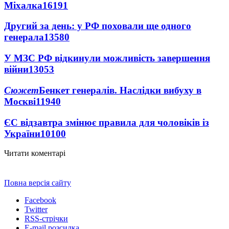
Міхалка
16191
Другий за день: у РФ поховали ще одного
генерала
13580
У МЗС РФ відкинули можливість завершення
війни
13053
Сюжет
Бенкет генералів. Наслідки вибуху в
Москві
11940
ЄС відзавтра змінює правила для чоловіків із
України
10100
Читати коментарі
Повна версія сайту
Facebook
Twitter
RSS-стрічки
E-mail розсилка