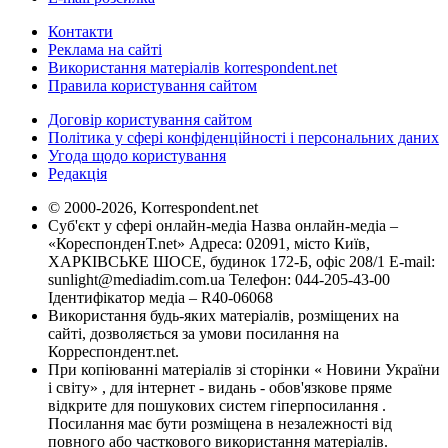
Контакти
Реклама на сайті
Використання матеріалів korrespondent.net
Правила користування сайтом
Договір користування сайтом
Політика у сфері конфіденційності і персональних даних
Угода щодо користування
Редакція
© 2000-2026, Korrespondent.net
Суб'єкт у сфері онлайн-медіа Назва онлайн-медіа –
«КореспонденТ.net» Адреса: 02091, місто Київ,
ХАРКІВСЬКЕ ШОСЕ, будинок 172-Б, офіс 208/1 E-mail:
sunlight@mediadim.com.ua
Телефон: 044-205-43-00
Ідентифікатор медіа – R40-06068
Використання будь-яких матеріалів, розміщених на
сайті, дозволяється за умови посилання на
Корреспондент.net.
При копіюванні матеріалів зі сторінки « Новини України
і світу» , для інтернет - видань - обов'язкове пряме
відкрите для пошукових систем гіперпосилання .
Посилання має бути розміщена в незалежності від
повного або часткового використання матеріалів.