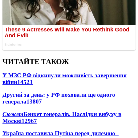
ЧИТАЙТЕ ТАКОЖ
У МЗС РФ відкинули можливість завершення
війни
14523
Другий за день: у РФ поховали ще одного
генерала
13807
Сюжет
Бенкет генералів. Наслідки вибуху в
Москві
12967
Україна поставила Путіна перед дилемою -