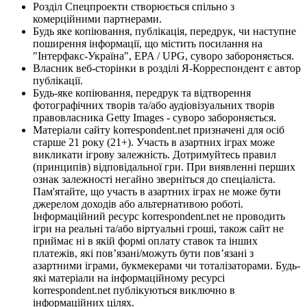
Розділ Спецпроекти створюється спільно з
комерційними партнерами.
Будь яке копіювання, публікація, передрук, чи наступне
поширення інформації, що містить посилання на
"Інтерфакс-Україна", EPA / UPG, суворо забороняється.
Власник веб-сторінки в розділі Я-Корреспондент є автор
публікації.
Будь-яке копіювання, передрук та відтворення
фотографічних творів та/або аудіовізуальних творів
правовласника Getty Images - суворо забороняється.
Матеріали сайту korrespondent.net призначені для осіб
старше 21 року (21+). Участь в азартних іграх може
викликати ігрову залежність. Дотримуйтесь правил
(принципів) відповідальної гри. При виявленні перших
ознак залежності негайно зверніться до спеціаліста.
Пам'ятайте, що участь в азартних іграх не може бути
джерелом доходів або альтернативою роботі.
Інформаційний ресурс korrespondent.net не проводить
ігри на реальні та/або віртуальні гроші, також сайт не
приймає ні в якій формі оплату ставок та інших
платежів, які пов’язані/можуть бути пов’язані з
азартними іграми, букмекерами чи тоталізаторами. Будь-
які матеріали на інформаційному ресурсі
korrespondent.net публікуються виключно в
інформаційних цілях.