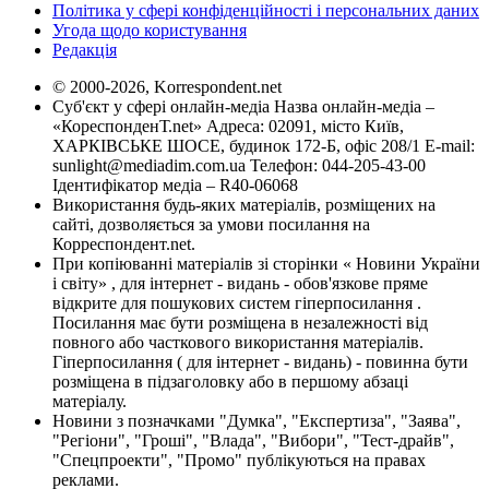
Політика у сфері конфіденційності і персональних даних
Угода щодо користування
Редакція
© 2000-2026, Korrespondent.net
Суб'єкт у сфері онлайн-медіа Назва онлайн-медіа –
«КореспонденТ.net» Адреса: 02091, місто Київ,
ХАРКІВСЬКЕ ШОСЕ, будинок 172-Б, офіс 208/1 E-mail:
sunlight@mediadim.com.ua
Телефон: 044-205-43-00
Ідентифікатор медіа – R40-06068
Використання будь-яких матеріалів, розміщених на
сайті, дозволяється за умови посилання на
Корреспондент.net.
При копіюванні матеріалів зі сторінки « Новини України
і світу» , для інтернет - видань - обов'язкове пряме
відкрите для пошукових систем гіперпосилання .
Посилання має бути розміщена в незалежності від
повного або часткового використання матеріалів.
Гіперпосилання ( для інтернет - видань) - повинна бути
розміщена в підзаголовку або в першому абзаці
матеріалу.
Новини з позначками "Думка", "Експертиза", "Заява",
"Регіони", "Гроші", "Влада", "Вибори", "Тест-драйв",
"Спецпроекти", "Промо" публікуються на правах
реклами.