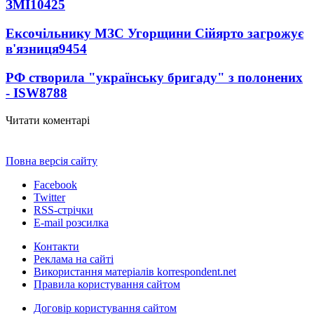
ЗМІ
10425
Ексочільнику МЗС Угорщини Сійярто загрожує
в'язниця
9454
РФ створила "українську бригаду" з полонених
- ISW
8788
Читати коментарі
Повна версія сайту
Facebook
Twitter
RSS-стрічки
E-mail розсилка
Контакти
Реклама на сайті
Використання матеріалів korrespondent.net
Правила користування сайтом
Договір користування сайтом