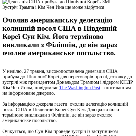
Зустріч Трампа і Кім Чен Ина ще може відбутися
Очолив американську делегацію
колишній посол США в Південній
Кореї Сун Кім. Його терміново
викликали з Філіппін, де він зараз
очолює американське посольство.
У неділю, 27 травня, високопоставлена ​​делегація США
прибула до Північної Кореї для переговорів про підготовку до
зустрічі між президентом Дональдом Трампом і лідером КНДР
Кім Чен Ином, повідомляє
The Washington Post
із посиланням
на інформоване джерело.
За інформацією джерела газети, очолив делегацію колишній
посол США в Південній Кореї Сун Кім. Для цього його
терміново викликали з Філіппін, де він зараз очолює
американське посольство.
Очікується, що Сун Кім проведе зустріч із заступником