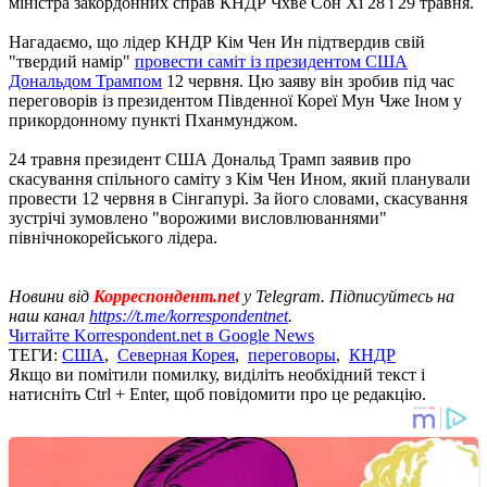
міністра закордонних справ КНДР Чхве Сон Хі 28 і 29 травня.
Нагадаємо, що лідер КНДР Кім Чен Ин підтвердив свій
"твердий намір"
провести саміт із президентом США
Дональдом Трампом
12 червня. Цю заяву він зробив під час
переговорів із президентом Південної Кореї Мун Чже Іном у
прикордонному пункті Пханмунджом.
24 травня президент США Дональд Трамп заявив про
скасування спільного саміту з Кім Чен Ином, який планували
провести 12 червня в Сінгапурі. За його словами, скасування
зустрічі зумовлено ​​"ворожими висловлюваннями"
північнокорейського лідера.
Новини від
Корреспондент.net
у Telegram. Підписуйтесь на
наш канал
https://t.me/korrespondentnet
.
Читайте Korrespondent.net в Google News
ТЕГИ:
США
,
Северная Корея
,
переговоры
,
КНДР
Якщо ви помітили помилку, виділіть необхідний текст і
натисніть Ctrl + Enter, щоб повідомити про це редакцію.