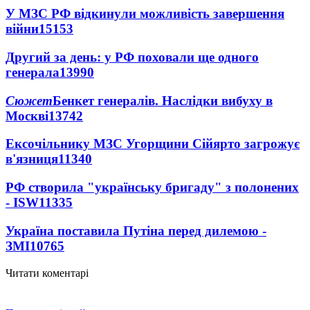
У МЗС РФ відкинули можливість завершення
війни
15153
Другий за день: у РФ поховали ще одного
генерала
13990
Сюжет
Бенкет генералів. Наслідки вибуху в
Москві
13742
Ексочільнику МЗС Угорщини Сійярто загрожує
в'язниця
11340
РФ створила "українську бригаду" з полонених
- ISW
11335
Україна поставила Путіна перед дилемою -
ЗМІ
10765
Читати коментарі