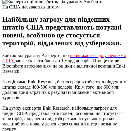
На США насувається шторм
Найбільшу загрозу для південних
штатів США представляють потужні
повені, особливо це стосується
територій, віддалених від узбережжя.
Збиток від урагану Альберто, що
наближається до узбережжя
США
, може скласти близько 1 млрд доларів. Про це пише
Bloomberg з посиланням на оцінки аналітичної компанії Enki
Research.
За оцінками Enki Research, безпосередньо збиток в південних
штатах складе 400-500 млн доларів. Крім того, ще 600 млн
доларів вони втратять в результаті зниження активності
туристів.
На думку експертів Enki Research, найбільшу загрозу для
півдня США представляють повені, особливо це стосується
територій, віддалених від узбережжя. Існує також ризик
масштабного повалу дерев через сильний вітер і розмиву
грунту.