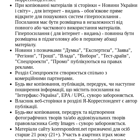
При копіюванні матеріалів зі сторінки « Новини України
і світу» , для інтернет - видань - обов'язкове пряме
відкрите для пошукових систем гіперпосилання .
Посилання має бути розміщена в незалежності від
повного або часткового використання матеріалів.
Гіперпосилання ( для інтернет - видань) - повинна бути
розміщена в підзаголовку або в першому абзаці
матеріалу.
Новини з позначками "Думка", "Експертиза", "Заява",
"Регіони", "Гроші", "Влада", "Вибори", "Тест-драйв",
"Спецпроекти", "Промо" публікуються на правах
реклами.
Розділ Спецпроекти створюється спільно з
комерційними партнерами.
Будь яке копіювання, публікація, передрук, чи наступне
поширення інформації, що містить посилання на
"Інтерфакс-Україна", EPA / UPG, суворо забороняється.
Власник веб-сторінки в розділі Я-Корреспондент є автор
публікації.
Будь-яке копіювання, передрук та відтворення
фотографічних творів та/або аудіовізуальних творів
правовласника Getty Images - суворо забороняється.
Матеріали сайту korrespondent.net призначені для осіб
старше 21 року (21+). Участь в азартних іграх може