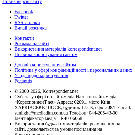
Повна версія сайту
Facebook
Twitter
RSS-стрічки
E-mail розсилка
Контакти
Реклама на сайті
Використання матеріалів korrespondent.net
Правила користування сайтом
Договір користування сайтом
Політика у сфері конфіденційності і персональних даних
Угода щодо користування
Редакція
© 2000-2026, Korrespondent.net
Суб'єкт у сфері онлайн-медіа Назва онлайн-медіа –
«КореспонденТ.net» Адреса: 02091, місто Київ,
ХАРКІВСЬКЕ ШОСЕ, будинок 172-Б, офіс 208/1 E-mail:
sunlight@mediadim.com.ua
Телефон: 044-205-43-00
Ідентифікатор медіа – R40-06068
Використання будь-яких матеріалів, розміщених на
сайті, дозволяється за умови посилання на
Корреспондент.net.