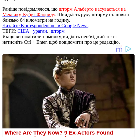
Раніше повідомлялося, що
шторм Альберто насувається на
Мексику, Кубу і Флориду
. Швидкість руху шторму становить
близько 64 кілометри на годину.
Читайте Korrespondent.net в Google News
ТЕГИ:
США
,
ураган
,
шторм
Якщо ви помітили помилку, виділіть необхідний текст і
натисніть Ctrl + Enter, щоб повідомити про це редакцію.