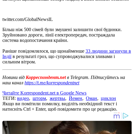
twitter.com/GlobalNewsIL
Більш ніж 500 сімей були змушені залишити свої будинки.
Зруйновано дороги, лінії електропередач, постраждала
система водопостачання країни.
Раніше повідомлялося, що щонайменше
33 людини загинули в
Індії
в результаті гроз, що супроводжувалися зливами і
сильним вітром.
Новини від
Корреспондент.net
в Telegram. Підписуйтесь на
наш канал
https://t.me/korrespondentnet
Читайте Korrespondent.net в Google News
ТЕГИ:
видео
,
шторм
,
жертвы
,
Йемен
,
Оман
,
циклон
Якщо ви помітили помилку, виділіть необхідний текст і
натисніть Ctrl + Enter, щоб повідомити про це редакцію.