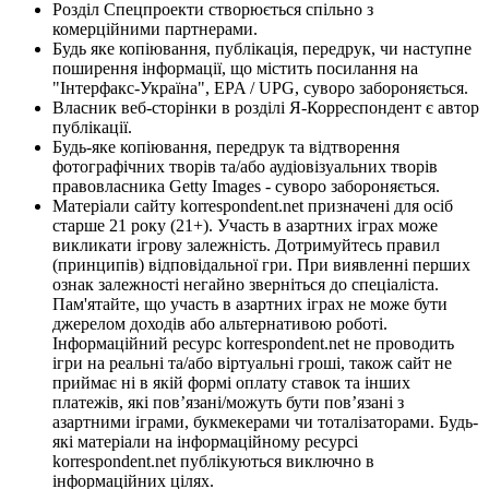
Розділ Спецпроекти створюється спільно з
комерційними партнерами.
Будь яке копіювання, публікація, передрук, чи наступне
поширення інформації, що містить посилання на
"Інтерфакс-Україна", EPA / UPG, суворо забороняється.
Власник веб-сторінки в розділі Я-Корреспондент є автор
публікації.
Будь-яке копіювання, передрук та відтворення
фотографічних творів та/або аудіовізуальних творів
правовласника Getty Images - суворо забороняється.
Матеріали сайту korrespondent.net призначені для осіб
старше 21 року (21+). Участь в азартних іграх може
викликати ігрову залежність. Дотримуйтесь правил
(принципів) відповідальної гри. При виявленні перших
ознак залежності негайно зверніться до спеціаліста.
Пам'ятайте, що участь в азартних іграх не може бути
джерелом доходів або альтернативою роботі.
Інформаційний ресурс korrespondent.net не проводить
ігри на реальні та/або віртуальні гроші, також сайт не
приймає ні в якій формі оплату ставок та інших
платежів, які пов’язані/можуть бути пов’язані з
азартними іграми, букмекерами чи тоталізаторами. Будь-
які матеріали на інформаційному ресурсі
korrespondent.net публікуються виключно в
інформаційних цілях.