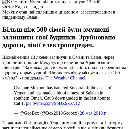
Фото: Кадр из видео
Мекуну став найсильнішим циклоном, зареєстрованим в
південному Омані
Більш ніж 500 сімей були змушені
залишити свої будинки. Зруйновано
дороги, лінії електропередач.
Щонайменше 13 людей загинули в Омані та Ємені через
тропічний циклон Мекуну, що налетів на Аравійський
півострів.
"За кілька днів в Омані кількість опадів перевищила
щорічну норму утричі. Швидкість вітру місцями сягала 180
км/год", - повідомляє
The Weather Channel
.
Cyclone Mekunu has battered Socotra off the coast of
Yemen and has made a bit of a mess of Salalah in
southern Oman. Cat 3 downgraded in the last hour to
Cat 1.
pic.twitter.com/SoDZ9ZZv1Z
— @GeoBex (@Bex2018Geobex)
26 мая 2018 г.
За даними Організації об'єднаних націй, в результаті шторму
загинули щонайменше семеро людей, а вісім зникли безвісти.