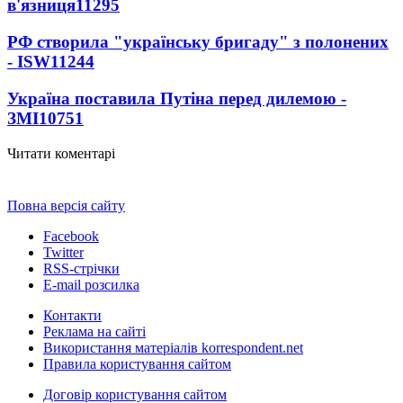
в'язниця
11295
РФ створила "українську бригаду" з полонених
- ISW
11244
Україна поставила Путіна перед дилемою -
ЗМІ
10751
Читати коментарі
Повна версія сайту
Facebook
Twitter
RSS-стрічки
E-mail розсилка
Контакти
Реклама на сайті
Використання матеріалів korrespondent.net
Правила користування сайтом
Договір користування сайтом