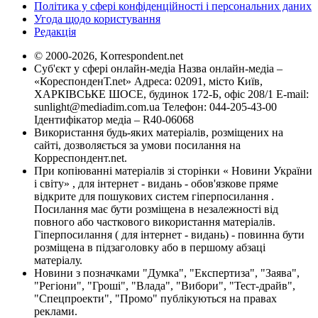
Політика у сфері конфіденційності і персональних даних
Угода щодо користування
Редакція
© 2000-2026, Korrespondent.net
Суб'єкт у сфері онлайн-медіа Назва онлайн-медіа –
«КореспонденТ.net» Адреса: 02091, місто Київ,
ХАРКІВСЬКЕ ШОСЕ, будинок 172-Б, офіс 208/1 E-mail:
sunlight@mediadim.com.ua
Телефон: 044-205-43-00
Ідентифікатор медіа – R40-06068
Використання будь-яких матеріалів, розміщених на
сайті, дозволяється за умови посилання на
Корреспондент.net.
При копіюванні матеріалів зі сторінки « Новини України
і світу» , для інтернет - видань - обов'язкове пряме
відкрите для пошукових систем гіперпосилання .
Посилання має бути розміщена в незалежності від
повного або часткового використання матеріалів.
Гіперпосилання ( для інтернет - видань) - повинна бути
розміщена в підзаголовку або в першому абзаці
матеріалу.
Новини з позначками "Думка", "Експертиза", "Заява",
"Регіони", "Гроші", "Влада", "Вибори", "Тест-драйв",
"Спецпроекти", "Промо" публікуються на правах
реклами.