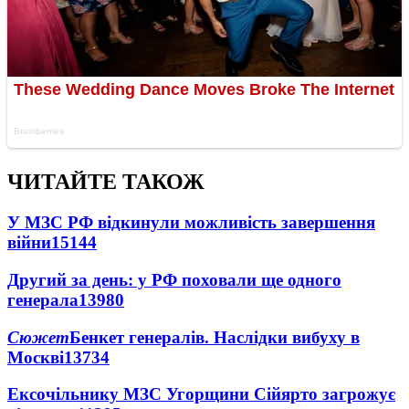
ЧИТАЙТЕ ТАКОЖ
У МЗС РФ відкинули можливість завершення
війни
15144
Другий за день: у РФ поховали ще одного
генерала
13980
Сюжет
Бенкет генералів. Наслідки вибуху в
Москві
13734
Ексочільнику МЗС Угорщини Сійярто загрожує