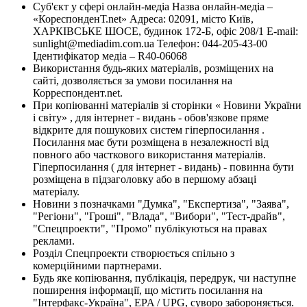
Суб'єкт у сфері онлайн-медіа Назва онлайн-медіа –
«КореспонденТ.net» Адреса: 02091, місто Київ,
ХАРКІВСЬКЕ ШОСЕ, будинок 172-Б, офіс 208/1 E-mail:
sunlight@mediadim.com.ua
Телефон: 044-205-43-00
Ідентифікатор медіа – R40-06068
Використання будь-яких матеріалів, розміщених на
сайті, дозволяється за умови посилання на
Корреспондент.net.
При копіюванні матеріалів зі сторінки « Новини України
і світу» , для інтернет - видань - обов'язкове пряме
відкрите для пошукових систем гіперпосилання .
Посилання має бути розміщена в незалежності від
повного або часткового використання матеріалів.
Гіперпосилання ( для інтернет - видань) - повинна бути
розміщена в підзаголовку або в першому абзаці
матеріалу.
Новини з позначками "Думка", "Експертиза", "Заява",
"Регіони", "Гроші", "Влада", "Вибори", "Тест-драйв",
"Спецпроекти", "Промо" публікуються на правах
реклами.
Розділ Спецпроекти створюється спільно з
комерційними партнерами.
Будь яке копіювання, публікація, передрук, чи наступне
поширення інформації, що містить посилання на
"Інтерфакс-Україна", EPA / UPG, суворо забороняється.