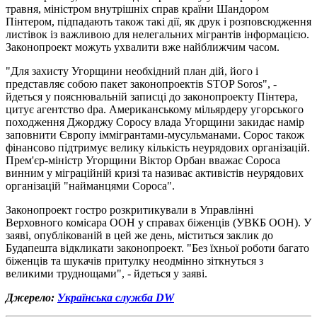
травня, міністром внутрішніх справ країни Шандором
Пінтером, підпадають також такі дії, як друк і розповсюдження
листівок із важливою для нелегальних мігрантів інформацією.
Законопроект можуть ухвалити вже найближчим часом.
"Для захисту Угорщини необхідний план дій, його і
представляє собою пакет законопроектів STOP Soros", -
йдеться у пояснювальній записці до законопроекту Пінтера,
цитує агентство dpa. Американському мільярдеру угорського
походження Джорджу Соросу влада Угорщини закидає намір
заповнити Європу іммігрантами-мусульманами. Сорос також
фінансово підтримує велику кількість неурядових організацій.
Прем'єр-міністр Угорщини Віктор Орбан вважає Сороса
винним у міграційній кризі та називає активістів неурядових
організацій "найманцями Сороса".
Законопроект гостро розкритикували в Управлінні
Верховного комісара ООН у справах біженців (УВКБ ООН). У
заяві, опублікованій в цей же день, міститься заклик до
Будапешта відкликати законопроект. "Без їхньої роботи багато
біженців та шукачів притулку неодмінно зіткнуться з
великими труднощами", - йдеться у заяві.
Джерело:
Українська служба DW