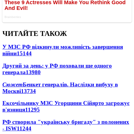
ЧИТАЙТЕ ТАКОЖ
У МЗС РФ відкинули можливість завершення
війни
15144
Другий за день: у РФ поховали ще одного
генерала
13980
Сюжет
Бенкет генералів. Наслідки вибуху в
Москві
13734
Ексочільнику МЗС Угорщини Сійярто загрожує
в'язниця
11295
РФ створила "українську бригаду" з полонених
- ISW
11244