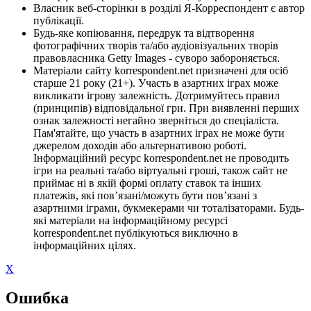
Власник веб-сторінки в розділі Я-Корреспондент є автор
публікації.
Будь-яке копіювання, передрук та відтворення
фотографічних творів та/або аудіовізуальних творів
правовласника Getty Images - суворо забороняється.
Матеріали сайту korrespondent.net призначені для осіб
старше 21 року (21+). Участь в азартних іграх може
викликати ігрову залежність. Дотримуйтесь правил
(принципів) відповідальної гри. При виявленні перших
ознак залежності негайно зверніться до спеціаліста.
Пам'ятайте, що участь в азартних іграх не може бути
джерелом доходів або альтернативою роботі.
Інформаційний ресурс korrespondent.net не проводить
ігри на реальні та/або віртуальні гроші, також сайт не
приймає ні в якій формі оплату ставок та інших
платежів, які пов’язані/можуть бути пов’язані з
азартними іграми, букмекерами чи тоталізаторами. Будь-
які матеріали на інформаційному ресурсі
korrespondent.net публікуються виключно в
інформаційних цілях.
X
Ошибка