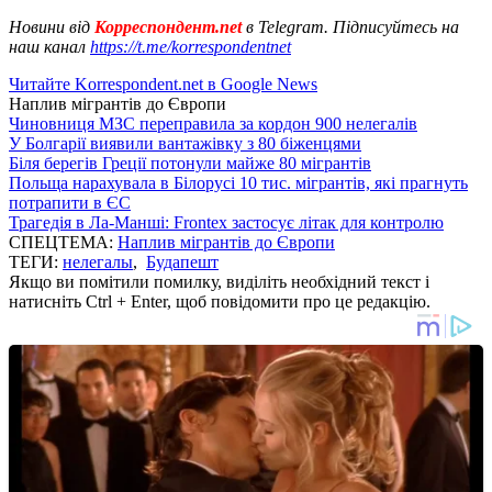
Новини від
Корреспондент.net
в Telegram. Підписуйтесь на
наш канал
https://t.me/korrespondentnet
Читайте Korrespondent.net в Google News
Наплив мігрантів до Європи
Чиновниця МЗС переправила за кордон 900 нелегалів
У Болгарії виявили вантажівку з 80 біженцями
Біля берегів Греції потонули майже 80 мігрантів
Польща нарахувала в Білорусі 10 тис. мігрантів, які прагнуть
потрапити в ЄС
Трагедія в Ла-Манші: Frontex застосує літак для контролю
СПЕЦТЕМА:
Наплив мігрантів до Європи
ТЕГИ:
нелегалы
,
Будапешт
Якщо ви помітили помилку, виділіть необхідний текст і
натисніть Ctrl + Enter, щоб повідомити про це редакцію.