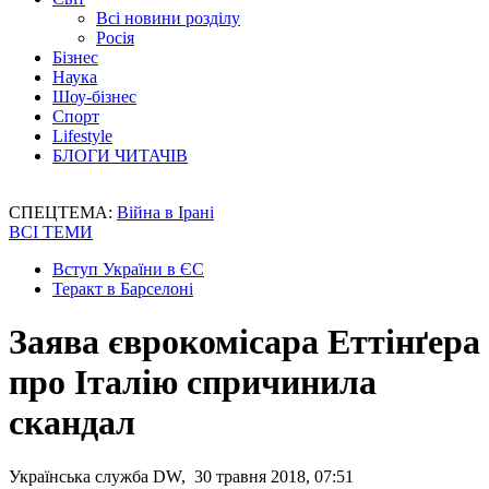
Всі новини розділу
Росія
Бізнес
Наука
Шоу-бізнес
Спорт
Lifestyle
БЛОГИ ЧИТАЧІВ
СПЕЦТЕМА:
Війна в Ірані
ВСІ ТЕМИ
Вступ України в ЄС
Теракт в Барселоні
Заява єврокомісара Еттінґера
про Італію спричинила
скандал
Українська служба DW, 30 травня 2018, 07:51