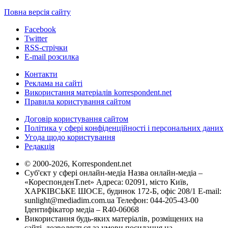
Повна версія сайту
Facebook
Twitter
RSS-стрічки
E-mail розсилка
Контакти
Реклама на сайті
Використання матеріалів korrespondent.net
Правила користування сайтом
Договір користування сайтом
Політика у сфері конфіденційності і персональних даних
Угода щодо користування
Редакція
© 2000-2026, Korrespondent.net
Суб'єкт у сфері онлайн-медіа Назва онлайн-медіа –
«КореспонденТ.net» Адреса: 02091, місто Київ,
ХАРКІВСЬКЕ ШОСЕ, будинок 172-Б, офіс 208/1 E-mail:
sunlight@mediadim.com.ua
Телефон: 044-205-43-00
Ідентифікатор медіа – R40-06068
Використання будь-яких матеріалів, розміщених на
сайті, дозволяється за умови посилання на