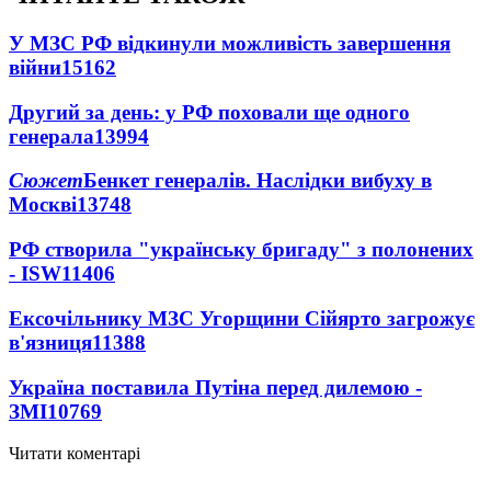
У МЗС РФ відкинули можливість завершення
війни
15162
Другий за день: у РФ поховали ще одного
генерала
13994
Сюжет
Бенкет генералів. Наслідки вибуху в
Москві
13748
РФ створила "українську бригаду" з полонених
- ISW
11406
Ексочільнику МЗС Угорщини Сійярто загрожує
в'язниця
11388
Україна поставила Путіна перед дилемою -
ЗМІ
10769
Читати коментарі