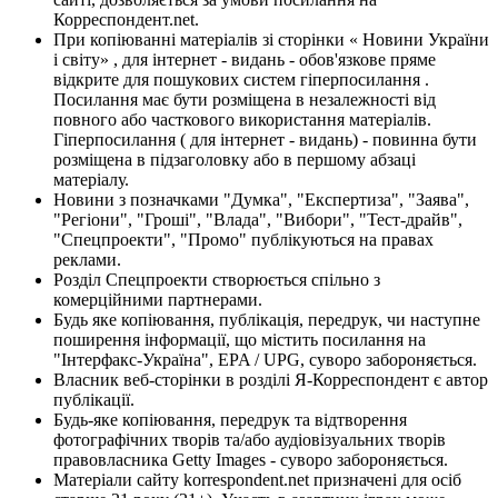
Корреспондент.net.
При копіюванні матеріалів зі сторінки « Новини України
і світу» , для інтернет - видань - обов'язкове пряме
відкрите для пошукових систем гіперпосилання .
Посилання має бути розміщена в незалежності від
повного або часткового використання матеріалів.
Гіперпосилання ( для інтернет - видань) - повинна бути
розміщена в підзаголовку або в першому абзаці
матеріалу.
Новини з позначками "Думка", "Експертиза", "Заява",
"Регіони", "Гроші", "Влада", "Вибори", "Тест-драйв",
"Спецпроекти", "Промо" публікуються на правах
реклами.
Розділ Спецпроекти створюється спільно з
комерційними партнерами.
Будь яке копіювання, публікація, передрук, чи наступне
поширення інформації, що містить посилання на
"Інтерфакс-Україна", EPA / UPG, суворо забороняється.
Власник веб-сторінки в розділі Я-Корреспондент є автор
публікації.
Будь-яке копіювання, передрук та відтворення
фотографічних творів та/або аудіовізуальних творів
правовласника Getty Images - суворо забороняється.
Матеріали сайту korrespondent.net призначені для осіб