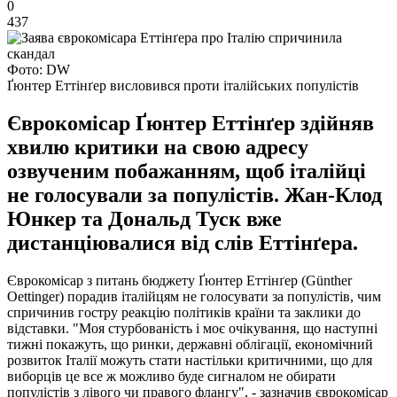
0
437
Фото: DW
Ґюнтер Еттінґер висловився проти італійських популістів
Єврокомісар Ґюнтер Еттінґер здійняв
хвилю критики на свою адресу
озвученим побажанням, щоб італійці
не голосували за популістів. Жан-Клод
Юнкер та Дональд Туск вже
дистанціювалися від слів Еттінґера.
Єврокомісар з питань бюджету Ґюнтер Еттінґер (Günther
Oettinger) порадив італійцям не голосувати за популістів, чим
спричинив гостру реакцію політиків країни та заклики до
відставки. "Моя стурбованість і моє очікування, що наступні
тижні покажуть, що ринки, державні облігації, економічний
розвиток Італії можуть стати настільки критичними, що для
виборців це все ж можливо буде сигналом не обирати
популістів з лівого чи правого флангу", - зазначив єврокомісар