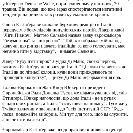
у інтерв'ю Deutsche Welle, оприлюдненому у вівторок, 29
травня. Він додав, що вже зараз спостерігаються негативні
тенденції на ринках та в розвитку економіки країни.
Слова Еттінґера викликали бурхливу реакцію в Італії
передусім з боку лідерів популістських партій. Лідер правої
"Ліги Півночі" Маттео Сальвіні назвав заяву єврокомісара
"безумством" та "погрозою". "Той, хто ображає мій народ,
кажучи, що ринки навчать італійців, за кого голосувати, має
негайно піти у відставку", - вимагає Сальвіні.
Лідер "Руху п'яти зірок" Луїджі Ді Майо, своєю чергою,
закинув Еттінґеру неповагу до Італії. "Ці люди ставляться до
Італії як до літньої колонії, куди вони приїжджають та
проводять відпустку", - цитує Ді Майо інформагенція dpa.
Голова Єврокомісії Жан-Клод Юнкер та президент
Європейської Ради Дональд Туск вже відмежувалися від слів
Еттінґера. Юнкер наголосив, що доля Італії - не в руках
фінансових ринків, а Італія "заслуговує на повагу". Туск же у
Twitter зазначив у зверненні до "всіх інституцій ЄС": "Будь
ласка, поважайте виборців. Ми тут для того, щоб їм служити,
а не читати їм лекції".
Єврокомісар Еттінґер вже неодноразово опинявся в центрі