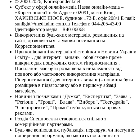
© 2000-2026, Korrespondent.net
Суб'єкт у сфері онлайн-медіа Назва онлайн-медіа –
«КореспонденТ.net» Адреса: 02091, місто Київ,
ХАРКІВСЬКЕ ШОСЕ, будинок 172-Б, офіс 208/1 E-mail:
sunlight@mediadim.com.ua
Телефон: 044-205-43-00
Ідентифікатор медіа – R40-06068
Використання будь-яких матеріалів, розміщених на
сайті, дозволяється за умови посилання на
Корреспондент.net.
При копіюванні матеріалів зі сторінки « Новини України
і світу» , для інтернет - видань - обов'язкове пряме
відкрите для пошукових систем гіперпосилання .
Посилання має бути розміщена в незалежності від
повного або часткового використання матеріалів.
Гіперпосилання ( для інтернет - видань) - повинна бути
розміщена в підзаголовку або в першому абзаці
матеріалу.
Новини з позначками "Думка", "Експертиза", "Заява",
"Регіони", "Гроші", "Влада", "Вибори", "Тест-драйв",
"Спецпроекти", "Промо" публікуються на правах
реклами.
Розділ Спецпроекти створюється спільно з
комерційними партнерами.
Будь яке копіювання, публікація, передрук, чи наступне
поширення інформації, що містить посилання на