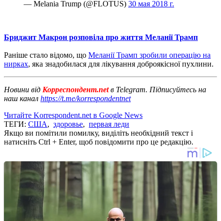
— Melania Trump (@FLOTUS)
30 мая 2018 г.
Бриджит Макрон розповіла про життя Меланії Трамп
Раніше стало відомо, що
Меланії Трамп зробили операцію на
нирках
, яка знадобилася для лікування доброякісної пухлини.
Новини від
Корреспондент.net
в Telegram. Підписуйтесь на
наш канал
https://t.me/korrespondentnet
Читайте Korrespondent.net в Google News
ТЕГИ:
США
,
здоровье
,
первая леди
Якщо ви помітили помилку, виділіть необхідний текст і
натисніть Ctrl + Enter, щоб повідомити про це редакцію.