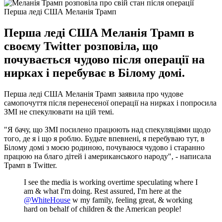
Перша леді США Меланія Трамп
Перша леді США Меланія Трамп в
своєму Twitter розповіла, що
почувається чудово після операції на
нирках і перебуває в Білому домі.
Перша леді США Меланія Трамп заявила про чудове
самопочуття після перенесеної операції на нирках і попросила
ЗМІ не спекулювати на цій темі.
"Я бачу, що ЗМІ посилено працюють над спекуляціями щодо
того, де я і що я роблю. Будьте впевнені, я перебуваю тут, в
Білому домі з моєю родиною, почуваюся чудово і старанно
працюю на благо дітей і американського народу", -
написала
Трамп в Twitter.
I see the media is working overtime speculating where I
am & what I'm doing. Rest assured, I'm here at the
@WhiteHouse
w my family, feeling great, & working
hard on behalf of children & the American people!