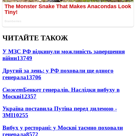
ЧИТАЙТЕ ТАКОЖ
У МЗС РФ відкинули можливість завершення
війни
13749
Другий за день: у РФ поховали ще одного
генерала
13706
Сюжет
Бенкет генералів. Наслідки вибуху в
Москві
12357
Україна поставила Путіна перед дилемою -
ЗМІ
10255
Вибух у ресторані: у Москві таємно поховали
генерала
8572