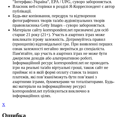
"Інтерфакс-Україна", EPA / UPG, суворо забороняється.
Власник веб-сторінки в розділі Я-Корреспондент є автор
публікації.
Будь-яке копіювання, передрук та відтворення
фотографічних творів та/або аудіовізуальних творів
правовласника Getty Images - суворо забороняється.
Матеріали сайту korrespondent.net призначені для осіб
старше 21 року (21+). Участь в азартних іграх може
викликати ігрову залежність. Дотримуйтесь правил
(принципів) відповідальної гри. При виявленні перших
ознак залежності негайно зверніться до спеціаліста.
Пам'ятайте, що участь в азартних іграх не може бути
джерелом доходів або альтернативою роботі.
Інформаційний ресурс korrespondent.net не проводить
ігри на реальні та/або віртуальні гроші, також сайт не
приймає ні в якій формі оплату ставок та інших
платежів, які пов’язані/можуть бути пов’язані з
азартними іграми, букмекерами чи тоталізаторами. Будь-
які матеріали на інформаційному ресурсі
korrespondent.net публікуються виключно в
інформаційних цілях.
X
Ошибка