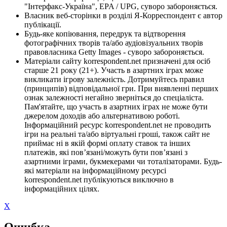
"Інтерфакс-Україна", EPA / UPG, суворо забороняється.
Власник веб-сторінки в розділі Я-Корреспондент є автор
публікації.
Будь-яке копіювання, передрук та відтворення
фотографічних творів та/або аудіовізуальних творів
правовласника Getty Images - суворо забороняється.
Матеріали сайту korrespondent.net призначені для осіб
старше 21 року (21+). Участь в азартних іграх може
викликати ігрову залежність. Дотримуйтесь правил
(принципів) відповідальної гри. При виявленні перших
ознак залежності негайно зверніться до спеціаліста.
Пам'ятайте, що участь в азартних іграх не може бути
джерелом доходів або альтернативою роботі.
Інформаційний ресурс korrespondent.net не проводить
ігри на реальні та/або віртуальні гроші, також сайт не
приймає ні в якій формі оплату ставок та інших
платежів, які пов’язані/можуть бути пов’язані з
азартними іграми, букмекерами чи тоталізаторами. Будь-
які матеріали на інформаційному ресурсі
korrespondent.net публікуються виключно в
інформаційних цілях.
X