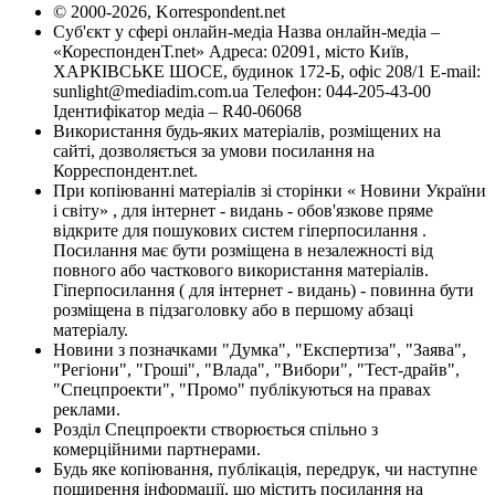
© 2000-2026, Korrespondent.net
Суб'єкт у сфері онлайн-медіа Назва онлайн-медіа –
«КореспонденТ.net» Адреса: 02091, місто Київ,
ХАРКІВСЬКЕ ШОСЕ, будинок 172-Б, офіс 208/1 E-mail:
sunlight@mediadim.com.ua
Телефон: 044-205-43-00
Ідентифікатор медіа – R40-06068
Використання будь-яких матеріалів, розміщених на
сайті, дозволяється за умови посилання на
Корреспондент.net.
При копіюванні матеріалів зі сторінки « Новини України
і світу» , для інтернет - видань - обов'язкове пряме
відкрите для пошукових систем гіперпосилання .
Посилання має бути розміщена в незалежності від
повного або часткового використання матеріалів.
Гіперпосилання ( для інтернет - видань) - повинна бути
розміщена в підзаголовку або в першому абзаці
матеріалу.
Новини з позначками "Думка", "Експертиза", "Заява",
"Регіони", "Гроші", "Влада", "Вибори", "Тест-драйв",
"Спецпроекти", "Промо" публікуються на правах
реклами.
Розділ Спецпроекти створюється спільно з
комерційними партнерами.
Будь яке копіювання, публікація, передрук, чи наступне
поширення інформації, що містить посилання на