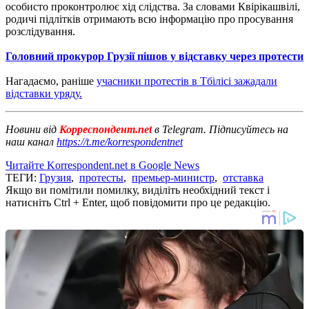
особисто проконтролює хід слідства. За словами Квірікашвілі,
родичі підлітків отримають всю інформацію про просування
розслідування.
Головний прокурор Грузії пішов у відставку через протести
Нагадаємо, раніше
учасники протестів в Тбілісі зажадали
відставки уряду.
Новини від
Корреспондент.net
в Telegram. Підписуйтесь на
наш канал
https://t.me/korrespondentnet
Читайте Korrespondent.net в Google News
ТЕГИ:
Грузия
,
протесты
,
премьер-министр
,
отставка
Якщо ви помітили помилку, виділіть необхідний текст і
натисніть Ctrl + Enter, щоб повідомити про це редакцію.