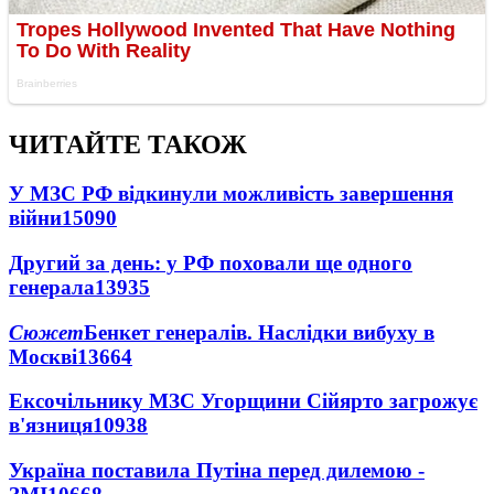
ЧИТАЙТЕ ТАКОЖ
У МЗС РФ відкинули можливість завершення
війни
15090
Другий за день: у РФ поховали ще одного
генерала
13935
Сюжет
Бенкет генералів. Наслідки вибуху в
Москві
13664
Ексочільнику МЗС Угорщини Сійярто загрожує
в'язниця
10938
Україна поставила Путіна перед дилемою -