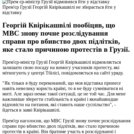
Прем'єр Грузії Георгій Квірікашвілі не збирається йти у
відставку
Георгій Квірікашвілі пообіцяв, що
МВС знову почне розслідування
справи про вбивство двох підлітків,
яке стало причиною протестів в Грузії.
Прем'єр-міністр Грузії Георгій Квірікашвілі відмовляється
залишати свою посаду на вимогу учасників протесту, які
мітингують у центрі Тбілісі, повідомляється на сайті уряду.
"Як тільки я буду переконаний, що моя відставка принесе
навіть невелику користь країні, то я не буду сумніватися ні
миті. Але зараз немає такої ситуації, це не той час. Для мене
важливіше зберегти стабільність в країні і якнайшвидше
відповісти на питання, які ставить наше суспільство", -
йдеться в заяві Квірікашвілі.
Прем'єр наголосив, що МВС Грузії знову почне розслідування
справи про вбивство двох підлітків, яке стало причиною
протестів в країні. Він братиме участь в розслідуванні і