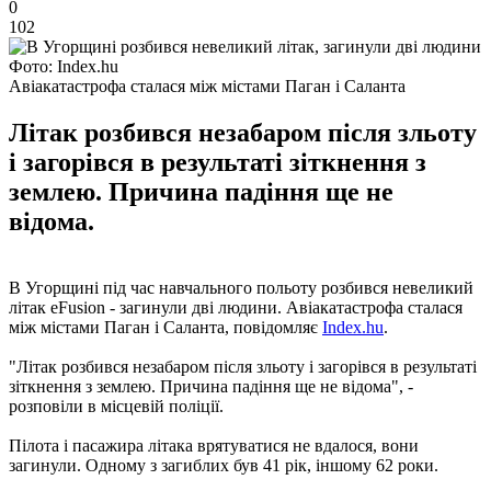
0
102
Фото: Index.hu
Авіакатастрофа сталася між містами Паган і Саланта
Літак розбився незабаром після зльоту
і загорівся в результаті зіткнення з
землею. Причина падіння ще не
відома.
В Угорщині під час навчального польоту розбився невеликий
літак eFusion - загинули дві людини. Авіакатастрофа сталася
між містами Паган і Саланта, повідомляє
Index.hu
.
"Літак розбився незабаром після зльоту і загорівся в результаті
зіткнення з землею. Причина падіння ще не відома", -
розповіли в місцевій поліції.
Пілота і пасажира літака врятуватися не вдалося, вони
загинули. Одному з загиблих був 41 рік, іншому 62 роки.