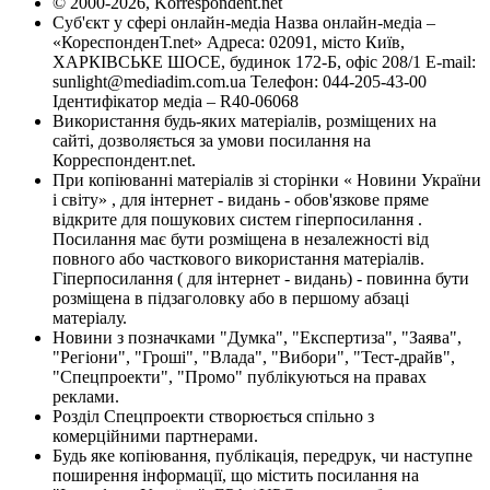
© 2000-2026, Korrespondent.net
Суб'єкт у сфері онлайн-медіа Назва онлайн-медіа –
«КореспонденТ.net» Адреса: 02091, місто Київ,
ХАРКІВСЬКЕ ШОСЕ, будинок 172-Б, офіс 208/1 E-mail:
sunlight@mediadim.com.ua
Телефон: 044-205-43-00
Ідентифікатор медіа – R40-06068
Використання будь-яких матеріалів, розміщених на
сайті, дозволяється за умови посилання на
Корреспондент.net.
При копіюванні матеріалів зі сторінки « Новини України
і світу» , для інтернет - видань - обов'язкове пряме
відкрите для пошукових систем гіперпосилання .
Посилання має бути розміщена в незалежності від
повного або часткового використання матеріалів.
Гіперпосилання ( для інтернет - видань) - повинна бути
розміщена в підзаголовку або в першому абзаці
матеріалу.
Новини з позначками "Думка", "Експертиза", "Заява",
"Регіони", "Гроші", "Влада", "Вибори", "Тест-драйв",
"Спецпроекти", "Промо" публікуються на правах
реклами.
Розділ Спецпроекти створюється спільно з
комерційними партнерами.
Будь яке копіювання, публікація, передрук, чи наступне
поширення інформації, що містить посилання на