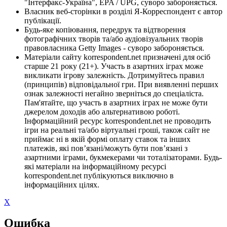
"Інтерфакс-Україна", EPA / UPG, суворо забороняється.
Власник веб-сторінки в розділі Я-Корреспондент є автор
публікації.
Будь-яке копіювання, передрук та відтворення
фотографічних творів та/або аудіовізуальних творів
правовласника Getty Images - суворо забороняється.
Матеріали сайту korrespondent.net призначені для осіб
старше 21 року (21+). Участь в азартних іграх може
викликати ігрову залежність. Дотримуйтесь правил
(принципів) відповідальної гри. При виявленні перших
ознак залежності негайно зверніться до спеціаліста.
Пам'ятайте, що участь в азартних іграх не може бути
джерелом доходів або альтернативою роботі.
Інформаційний ресурс korrespondent.net не проводить
ігри на реальні та/або віртуальні гроші, також сайт не
приймає ні в якій формі оплату ставок та інших
платежів, які пов’язані/можуть бути пов’язані з
азартними іграми, букмекерами чи тоталізаторами. Будь-
які матеріали на інформаційному ресурсі
korrespondent.net публікуються виключно в
інформаційних цілях.
X
Ошибка