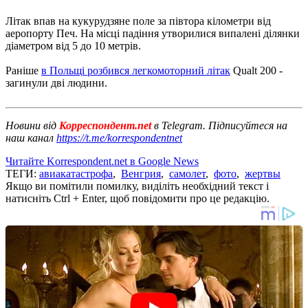
Літак впав на кукурудзяне поле за півтора кілометри від
аеропорту Печ. На місці падіння утворилися випалені ділянки
діаметром від 5 до 10 метрів.
Раніше
в Польщі розбився легкомоторний літак
Qualt 200 -
загинули дві людини.
Новини від
Корреспондент.net
в Telegram. Підписуйтеся на
наш канал
https://t.me/korrespondentnet
Читайте Korrespondent.net в Google News
ТЕГИ:
авиакатастрофа
,
Венгрия
,
самолет
,
фото
,
жертвы
Якщо ви помітили помилку, виділіть необхідний текст і
натисніть Ctrl + Enter, щоб повідомити про це редакцію.