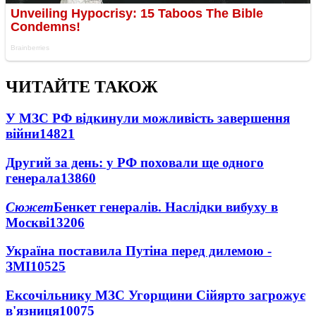
ЧИТАЙТЕ ТАКОЖ
У МЗС РФ відкинули можливість завершення
війни
14821
Другий за день: у РФ поховали ще одного
генерала
13860
Сюжет
Бенкет генералів. Наслідки вибуху в
Москві
13206
Україна поставила Путіна перед дилемою -
ЗМІ
10525
Ексочільнику МЗС Угорщини Сійярто загрожує
в'язниця
10075