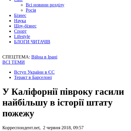
Всі новини розділу
Росія
Бізнес
Наука
Шоу-бізнес
Спорт
Lifestyle
БЛОГИ ЧИТАЧІВ
СПЕЦТЕМА:
Війна в Ірані
ВСІ ТЕМИ
Вступ України в ЄС
Теракт в Барселоні
У Каліфорнії півроку гасили
найбільшу в історії штату
пожежу
Корреспондент.net, 2 червня 2018, 09:57