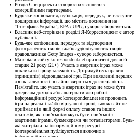
Розділ Спецпроекти створюється спільно з
комерційними партнерами.
Будь яке копіювання, публікація, передрук, чи наступне
поширення інформації, що містить посилання на
"Інтерфакс-Україна", EPA / UPG, суворо забороняється.
Власник веб-сторінки в розділі Я-Корреспондент є автор
публікації.
Будь-яке копіювання, передрук та відтворення
фотографічних творів та/або аудіовізуальних творів
правовласника Getty Images - суворо забороняється.
Матеріали сайту korrespondent.net призначені для осіб
старше 21 року (21+). Участь в азартних іграх може
викликати ігрову залежність. Дотримуйтесь правил
(принципів) відповідальної гри. При виявленні перших
ознак залежності негайно зверніться до спеціаліста.
Пам'ятайте, що участь в азартних іграх не може бути
джерелом доходів або альтернативою роботі.
Інформаційний ресурс korrespondent.net не проводить
ігри на реальні та/або віртуальні гроші, також сайт не
приймає ні в якій формі оплату ставок та інших
платежів, які пов’язані/можуть бути пов’язані з
азартними іграми, букмекерами чи тоталізаторами. Будь-
які матеріали на інформаційному ресурсі
korrespondent.net публікуються виключно в
інформаційних цілях.