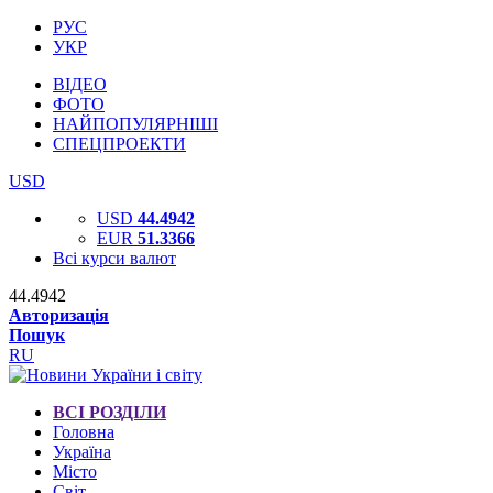
РУС
УКР
ВІДЕО
ФОТО
НАЙПОПУЛЯРНІШІ
СПЕЦПРОЕКТИ
USD
USD
44.4942
EUR
51.3366
Всі курси валют
44.4942
Авторизація
Пошук
RU
ВСІ РОЗДІЛИ
Головна
Україна
Місто
Світ