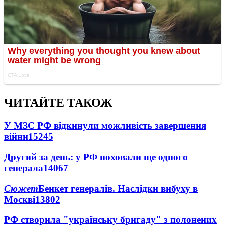
ЧИТАЙТЕ ТАКОЖ
У МЗС РФ відкинули можливість завершення
війни
15245
Другий за день: у РФ поховали ще одного
генерала
14067
Сюжет
Бенкет генералів. Наслідки вибуху в
Москві
13802
РФ створила "українську бригаду" з полонених