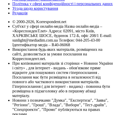
Політика у сфері конфіденційності і персональних даних
Угода щодо користування
Редакція
© 2000-2026, Korrespondent.net
Суб'єкт у сфері онлайн-медіа Назва онлайн-медіа –
«КореспонденТ.net» Адреса: 02091, місто Київ,
ХАРКІВСЬКЕ ШОСЕ, будинок 172-Б, офіс 208/1 E-mail:
sunlight@mediadim.com.ua
Телефон: 044-205-43-00
Ідентифікатор медіа – R40-06068
Використання будь-яких матеріалів, розміщених на
сайті, дозволяється за умови посилання на
Корреспондент.net.
При копіюванні матеріалів зі сторінки « Новини України
і світу» , для інтернет - видань - обов'язкове пряме
відкрите для пошукових систем гіперпосилання .
Посилання має бути розміщена в незалежності від
повного або часткового використання матеріалів.
Гіперпосилання ( для інтернет - видань) - повинна бути
розміщена в підзаголовку або в першому абзаці
матеріалу.
Новини з позначками "Думка", "Експертиза", "Заява",
"Регіони", "Гроші", "Влада", "Вибори", "Тест-драйв",
"Спецпроекти", "Промо" публікуються на правах
реклами.