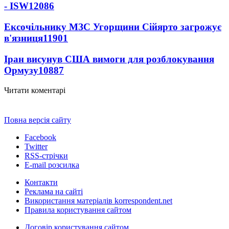
- ISW
12086
Ексочільнику МЗС Угорщини Сійярто загрожує
в'язниця
11901
Іран висунув США вимоги для розблокування
Ормузу
10887
Читати коментарі
Повна версія сайту
Facebook
Twitter
RSS-стрічки
E-mail розсилка
Контакти
Реклама на сайті
Використання матеріалів korrespondent.net
Правила користування сайтом
Договір користування сайтом