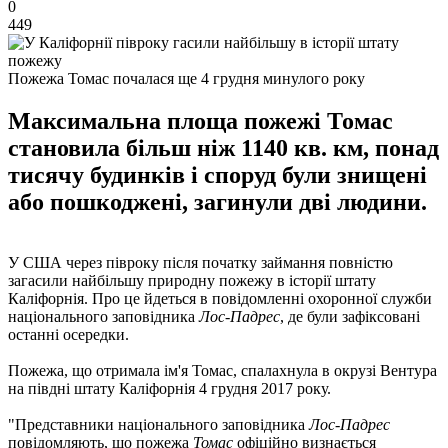
0
449
Пожежа Томас почалася ще 4 грудня минулого року
Максимальна площа пожежі Томас
становила більш ніж 1140 кв. км, понад
тисячу будинків і споруд були знищені
або пошкоджені, загинули дві людини.
У США через півроку після початку займання повністю
загасили найбільшу природну пожежу в історії штату
Каліфорнія. Про це йдеться в повідомленні охоронної служби
національного заповідника
Лос-Падрес
, де були зафіксовані
останні осередки.
Пожежа, що отримала ім'я Томас, спалахнула в окрузі Вентура
на півдні штату Каліфорнія 4 грудня 2017 року.
"Представники національного заповідника
Лос-Падрес
повідомляють, що пожежа
Томас
офіційно визнається