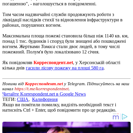
погашеною", - наголошується в повідомленні.
Тим часом надзвичайні служби продовжують роботи з
ліквідації наслідків стихії та відновлення інфраструктури в
районах, порушених вогнем.
Максимальна площа пожежі становила більш ніж 1140 кв. км,
понад 1 тис. будинків і споруд були знищені або пошкоджені
вогнем. Жертвами
Томаса
стали двоє людей, в тому числі
пожежний. Полум'я було локалізовано 12 січня.
Як повідомляв
Корреспондент.net
, у Херсонській області
кілька днів
гасили лісову пожежу на площі 580 га
.
Новини від
Корреспондент.net
у Telegram. Підписуйтесь на наш
канал
https://t.me/korrespondentnet
.
Читайте Korrespondent.net в Google News
ТЕГИ:
США
,
Калифорния
Якщо ви помітили помилку, виділіть необхідний текст і
натисніть Ctrl + Enter, щоб повідомити про це редакцію.