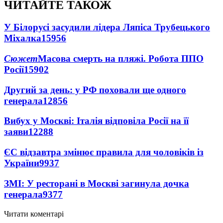
ЧИТАЙТЕ ТАКОЖ
У Білорусі засудили лідера Ляпіса Трубецького
Міхалка
15956
Сюжет
Масова смерть на пляжі. Робота ППО
Росії
15902
Другий за день: у РФ поховали ще одного
генерала
12856
Вибух у Москві: Італія відповіла Росії на її
заяви
12288
ЄС відзавтра змінює правила для чоловіків із
України
9937
ЗМІ: У ресторані в Москві загинула дочка
генерала
9377
Читати коментарі