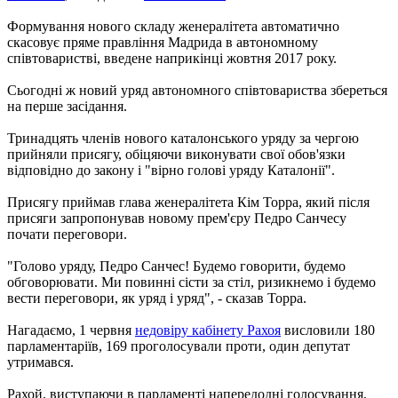
Формування нового складу женералітета автоматично
скасовує пряме правління Мадрида в автономному
співтоваристві, введене наприкінці жовтня 2017 року.
Сьогодні ж новий уряд автономного співтовариства збереться
на перше засідання.
Тринадцять членів нового каталонського уряду за чергою
прийняли присягу, обіцяючи виконувати свої обов'язки
відповідно до закону і "вірно голові уряду Каталонії".
Присягу приймав глава женералітета Кім Торра, який після
присяги запропонував новому прем'єру Педро Санчесу
почати переговори.
"Голово уряду, Педро Санчес! Будемо говорити, будемо
обговорювати. Ми повинні сісти за стіл, ризикнемо і будемо
вести переговори, як уряд і уряд", - сказав Торра.
Нагадаємо, 1 червня
недовіру кабінету Рахоя
висловили 180
парламентаріїв, 169 проголосували проти, один депутат
утримався.
Рахой, виступаючи в парламенті напередодні голосування,