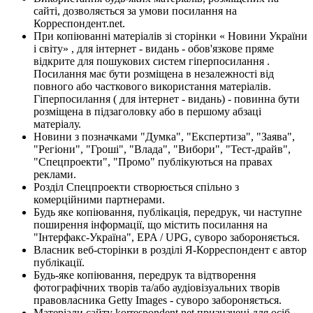
сайті, дозволяється за умови посилання на
Корреспондент.net.
При копіюванні матеріалів зі сторінки « Новини України
і світу» , для інтернет - видань - обов'язкове пряме
відкрите для пошукових систем гіперпосилання .
Посилання має бути розміщена в незалежності від
повного або часткового використання матеріалів.
Гіперпосилання ( для інтернет - видань) - повинна бути
розміщена в підзаголовку або в першому абзаці
матеріалу.
Новини з позначками "Думка", "Експертиза", "Заява",
"Регіони", "Гроші", "Влада", "Вибори", "Тест-драйв",
"Спецпроекти", "Промо" публікуються на правах
реклами.
Розділ Спецпроекти створюється спільно з
комерційними партнерами.
Будь яке копіювання, публікація, передрук, чи наступне
поширення інформації, що містить посилання на
"Інтерфакс-Україна", EPA / UPG, суворо забороняється.
Власник веб-сторінки в розділі Я-Корреспондент є автор
публікації.
Будь-яке копіювання, передрук та відтворення
фотографічних творів та/або аудіовізуальних творів
правовласника Getty Images - суворо забороняється.
Матеріали сайту korrespondent.net призначені для осіб