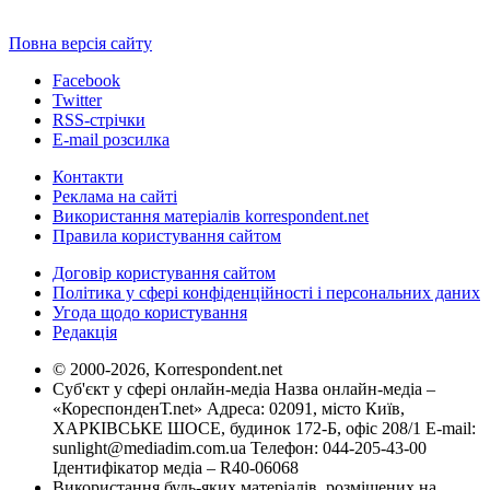
Повна версія сайту
Facebook
Twitter
RSS-стрічки
E-mail розсилка
Контакти
Реклама на сайті
Використання матеріалів korrespondent.net
Правила користування сайтом
Договір користування сайтом
Політика у сфері конфіденційності і персональних даних
Угода щодо користування
Редакція
© 2000-2026, Korrespondent.net
Суб'єкт у сфері онлайн-медіа Назва онлайн-медіа –
«КореспонденТ.net» Адреса: 02091, місто Київ,
ХАРКІВСЬКЕ ШОСЕ, будинок 172-Б, офіс 208/1 E-mail:
sunlight@mediadim.com.ua
Телефон: 044-205-43-00
Ідентифікатор медіа – R40-06068
Використання будь-яких матеріалів, розміщених на