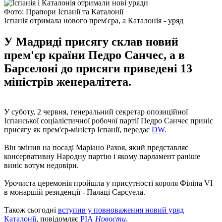
Фото: Прапори Іспанії та Каталонії
Іспанія отримала нового прем'єра, а Каталонія - уряд
У Мадриді присягу склав новий
прем'єр країни Педро Санчес, а в
Барселоні до присяги приведені 13
міністрів женералітета.
У суботу, 2 червня, генеральний секретар опозиційної
Іспанської соціалістичної робочої партії Педро Санчес приніс
присягу як прем'єр-міністр Іспанії, передає
DW
.
Він змінив на посаді Маріано Рахоя, який представляє
консервативну Народну партію і якому парламент раніше
виніс вотум недовіри.
Урочиста церемонія пройшла у присутності короля Філіпа VI
в монаршій резиденції - Палаці Сарсуела.
Також сьогодні
вступив у повноваження новий уряд
Каталонії
, повідомляє
РІА
Новости
.