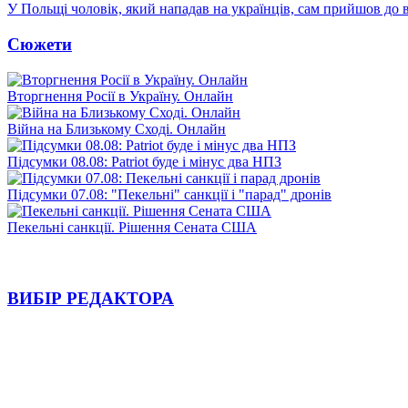
У Польщі чоловік, який нападав на українців, сам прийшов до в
Сюжети
Вторгнення Росії в Україну. Онлайн
Війна на Близькому Сході. Онлайн
Підсумки 08.08: Patriot буде і мінус два НПЗ
Підсумки 07.08: "Пекельні" санкції і "парад" дронів
Пекельні санкції. Рішення Сената США
ВИБІР РЕДАКТОРА