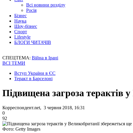
Всі новини розділу
Росія
Бізнес
Наука
Шоу-бізнес
Спорт
Lifestyle
БЛОГИ ЧИТАЧІВ
СПЕЦТЕМА:
Війна в Ірані
ВСІ ТЕМИ
Вступ України в ЄС
Теракт в Барселоні
Підвищена загроза терактів у
Корреспондент.net, 3 червня 2018, 16:31
0
92
Фото: Getty Images