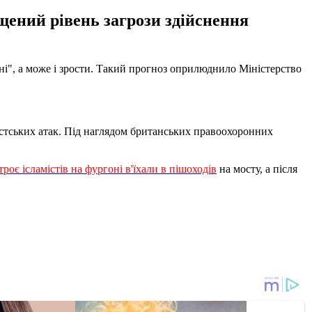
щений рівень загрози здійснення
ні", а може і зрости. Такий прогноз оприлюднило Міністерство
істських атак. Під наглядом британських правоохоронних
троє ісламістів на фургоні в'їхали в пішоходів
на мосту, а після