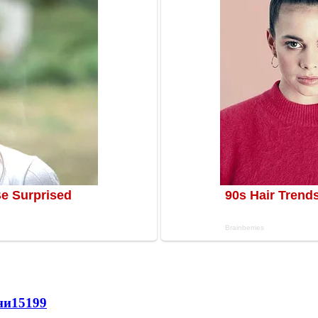
ни
15199