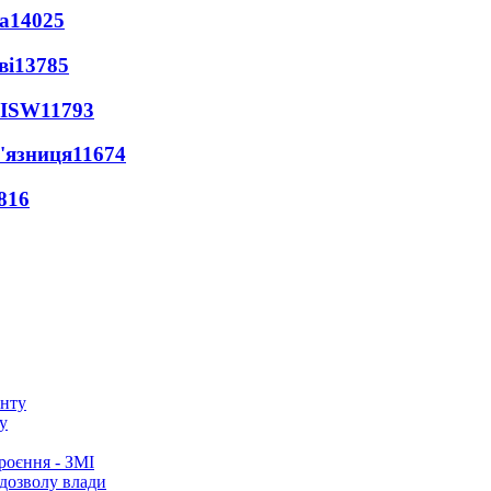
а
14025
ві
13785
 ISW
11793
'язниця
11674
816
у
роєння - ЗМІ
 дозволу влади