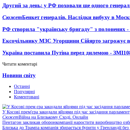
Другий за день: у РФ поховали ще одного генерал
Сюжет
Бенкет генералів. Наслідки вибуху в Моск
РФ створила "українську бригаду" з полонених -
Ексочільнику МЗС Угорщини Сійярто загрожує в
Україна поставила Путіна перед дилемою - ЗМІ
10
Читати коментарі
Новини світу
Останні
Популярні
Коментовані
У Косові прем'єра закидали яйцями під час засідання парламент
Сюжет
Війна на Близькому Сході. Онлайн
Пентагон закликав оборонкомпанії наростити виробництво озб
Близька до Трампа компанія збирається бурити у Гренландії без