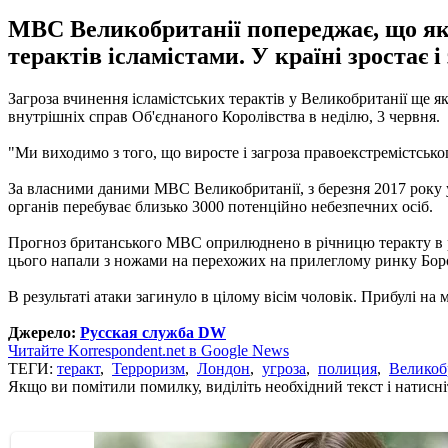
МВС Великобританії попереджає, що як 
терактів ісламістами. У країні зростає 
Загроза вчинення ісламістських терактів у Великобританії ще 
внутрішніх справ Об'єднаного Королівства в неділю, 3 червня.
"Ми виходимо з того, що виросте і загроза правоекстремістськог
За власними даними МВС Великобританії, з березня 2017 року у
органів перебуває близько 3000 потенційно небезпечних осіб.
Прогноз британського МВС оприлюднено в річницю теракту в ра
цього напали з ножами на перехожих на прилеглому ринку Бор
В результаті атаки загинуло в цілому вісім чоловік. Прибулі на 
Джерело:
Русская служба DW
Читайте Korrespondent.net в Google News
ТЕГИ:
теракт
,
Терроризм
,
Лондон
,
угроза
,
полиция
,
Великоб
Якщо ви помітили помилку, виділіть необхідний текст і натисніт