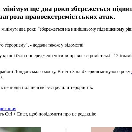
мінімум ще два роки збережеться підви
і загроза правоекстремістських атак.
як мінімум два роки "збережеться на нинішньому підвищеному рів
о тероризму", - додали також у відомстві.
 країні було попереджено чотири правоекстремістські і 12 іслам
йоні Лондонського мосту. В ніч з 3 на 4 червня минулого року
о.
місце подій поліцейські застрелили терористів.
ритания
ь Ctrl + Enter, щоб повідомити про це редакцію.