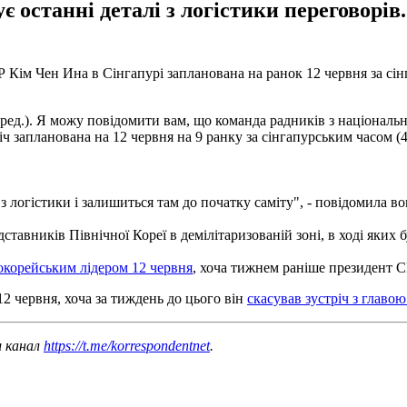
 останні деталі з логістики переговорів
Кім Чен Ина в Сінгапурі запланована на ранок 12 червня за сі
ред.). Я можу повідомити вам, що команда радників з націонал
іч запланована на 12 червня на 9
ранку за сінгапурським часом (4
з логістики і залишиться там до початку саміту", - повідомила во
ставників Північної Кореї в демілітаризованій зоні, в ході яких 
нокорейським лідером 12 червня
, хоча тижнем раніше президент С
12 червня,
хоча
за
тиждень
до
цього
він
скасував
зустріч
з
главою
ш канал
https://t.me/korrespondentnet
.