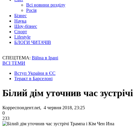
Всі новини розділу
Росія
Бізнес
Наука
Шоу-бізнес
Спорт
Lifestyle
БЛОГИ ЧИТАЧІВ
СПЕЦТЕМА:
Війна в Ірані
ВСІ ТЕМИ
Вступ України в ЄС
Теракт в Барселоні
Білий дім уточнив час зустріч
Корреспондент.net, 4 червня 2018, 23:25
0
233