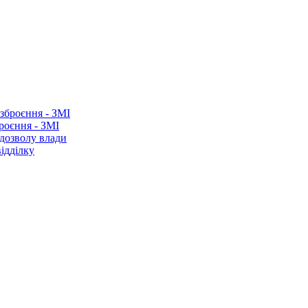
роєння - ЗМІ
 дозволу влади
ідділку