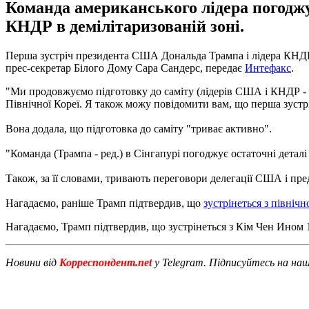
Команда американського лідера погоджує
КНДР в демілітаризованій зоні.
Перша зустріч президента США Дональда Трампа і лідера КНДР 
прес-секретар Білого Дому Сара Сандерс, передає
Интефакс
.
"Ми продовжуємо підготовку до саміту (лідерів США і КНДР - 
Північної Кореї. Я також можу повідомити вам, що перша зустр
Вона додала, що підготовка до саміту "триває активно".
"Команда (Трампа - ред.) в Сінгапурі погоджує остаточні деталі 
Також, за її словами, тривають переговори делегації США і пред
Нагадаємо, раніше Трамп підтвердив, що
зустрінеться з північ
Нагадаємо
,
Трамп
підтвердив
,
що
зустрінеться
з
Кім
Чен
Ином
Новини від
Корреспондент.net
у Telegram. Підписуйтесь на на