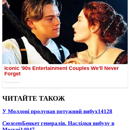
ЧИТАЙТЕ ТАКОЖ
У Молдові пролунав потужний вибух
14128
Сюжет
Бенкет генералів. Наслідки вибуху в
Москві
14047