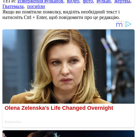
ТЕГИ:
Извержения вулканов
,
видео
,
фото
,
вулкан
,
жертвы
,
Гватемала
,
погибли
Якщо ви помітили помилку, виділіть необхідний текст і
натисніть Ctrl + Enter, щоб повідомити про це редакцію.