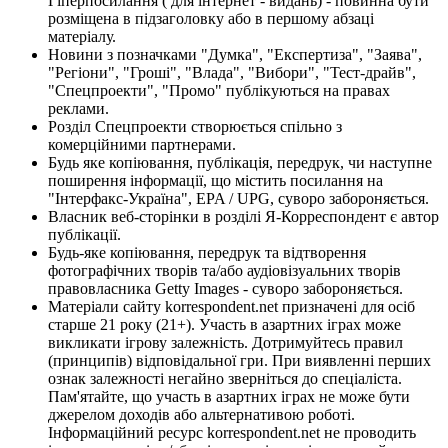
Гіперпосилання ( для інтернет - видань) - повинна бути
розміщена в підзаголовку або в першому абзаці
матеріалу.
Новини з позначками "Думка", "Експертиза", "Заява",
"Регіони", "Гроші", "Влада", "Вибори", "Тест-драйв",
"Спецпроекти", "Промо" публікуються на правах
реклами.
Розділ Спецпроекти створюється спільно з
комерційними партнерами.
Будь яке копіювання, публікація, передрук, чи наступне
поширення інформації, що містить посилання на
"Інтерфакс-Україна", EPA / UPG, суворо забороняється.
Власник веб-сторінки в розділі Я-Корреспондент є автор
публікації.
Будь-яке копіювання, передрук та відтворення
фотографічних творів та/або аудіовізуальних творів
правовласника Getty Images - суворо забороняється.
Матеріали сайту korrespondent.net призначені для осіб
старше 21 року (21+). Участь в азартних іграх може
викликати ігрову залежність. Дотримуйтесь правил
(принципів) відповідальної гри. При виявленні перших
ознак залежності негайно зверніться до спеціаліста.
Пам'ятайте, що участь в азартних іграх не може бути
джерелом доходів або альтернативою роботі.
Інформаційний ресурс korrespondent.net не проводить