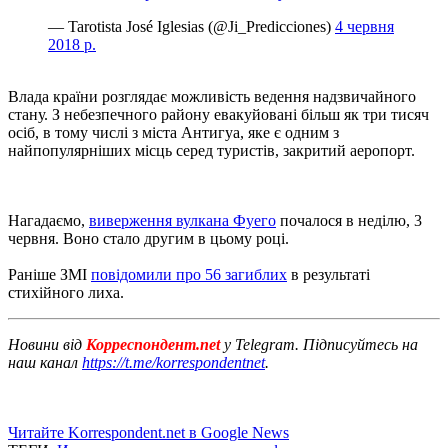
— Tarotista José Iglesias (@Ji_Predicciones)
4 червня
2018 р.
Влада країни розглядає можливість ведення надзвичайного
стану.
З небезпечного району евакуйовані більш як три тисяч
осіб, в тому числі з міста Антигуа, яке є одним з
найпопулярніших місць серед туристів, закритий аеропорт.
Нагадаємо,
виверження вулкана Фуего
почалося в неділю, 3
червня.
Воно стало другим в цьому році.
Раніше ЗМІ
повідомили про 56 загиблих
в результаті
стихійного лиха.
Новини від
Корреспондент.net
у Telegram. Підписуйтесь на
наш канал
https://t.me/korrespondentnet
.
Читайте Korrespondent.net в Google News