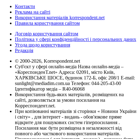
Контакти
Реклама на сайті
Використання матеріалів korrespondent.net
Правила користування сайтом
Договір користування сайтом
Політика у сфері конфіденційності і персональних даних
Угода щодо користування
Редакція
© 2000-2026, Korrespondent.net
Суб'єкт у сфері онлайн-медіа Назва онлайн-медіа –
«КореспонденТ.net» Адреса: 02091, місто Київ,
ХАРКІВСЬКЕ ШОСЕ, будинок 172-Б, офіс 208/1 E-mail:
sunlight@mediadim.com.ua
Телефон: 044-205-43-00
Ідентифікатор медіа – R40-06068
Використання будь-яких матеріалів, розміщених на
сайті, дозволяється за умови посилання на
Корреспондент.net.
При копіюванні матеріалів зі сторінки « Новини України
і світу» , для інтернет - видань - обов'язкове пряме
відкрите для пошукових систем гіперпосилання .
Посилання має бути розміщена в незалежності від
повного або часткового використання матеріалів.