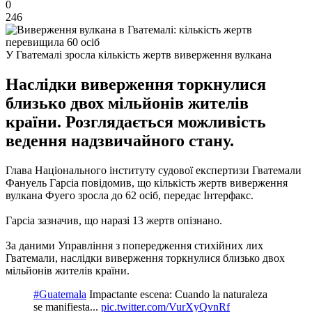
0
246
У Гватемалі зросла кількість жертв виверження вулкана
Наслідки виверження торкнулися
близько двох мільйонів жителів
країни. Розглядається можливість
ведення надзвичайного стану.
Глава Національного інституту судової експертизи Гватемали
Фануель Гарсіа повідомив, що кількість жертв виверження
вулкана Фуего зросла до 62 осіб, передає Інтерфакс.
Гарсіа зазначив, що наразі 13 жертв опізнано.
За даними Управління з попередження стихійних лих
Гватемали, наслідки виверження торкнулися близько двох
мільйонів жителів країни.
#Guatemala
Impactante escena: Cuando la naturaleza
se manifiesta...
pic.twitter.com/VurXyQvnRf