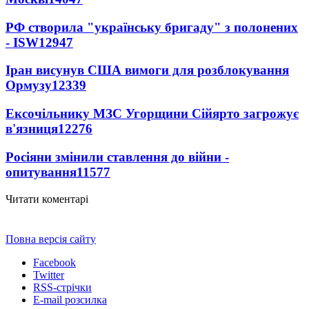
РФ створила "українську бригаду" з полонених
- ISW
12947
Іран висунув США вимоги для розблокування
Ормузу
12339
Ексочільнику МЗС Угорщини Сійярто загрожує
в'язниця
12276
Росіяни змінили ставлення до війни -
опитування
11577
Читати коментарі
Повна версія сайту
Facebook
Twitter
RSS-стрічки
E-mail розсилка