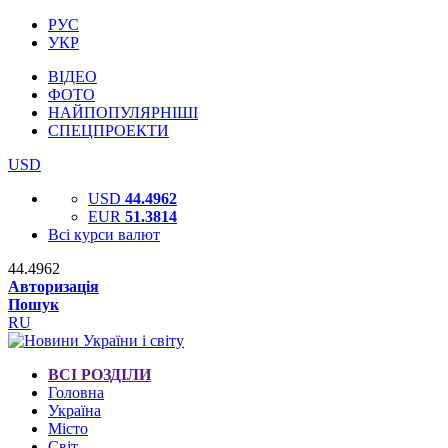
РУС
УКР
ВІДЕО
ФОТО
НАЙПОПУЛЯРНІШІ
СПЕЦПРОЕКТИ
USD
USD
44.4962
EUR
51.3814
Всі курси валют
44.4962
Авторизація
Пошук
RU
ВСІ РОЗДІЛИ
Головна
Україна
Місто
Світ