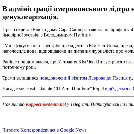
В адміністрації американського лідер
денуклеаризація.
Прес-секретар Білого дому Сара Сандерс заявила на брифінгу 
ймовірної зустрічі з Володимиром Путіним.
"Ми сфокусовані на зустрічі президента з Кім Чен Ином, президе
наголосила вона, відповідаючи на питання журналіста про можли
Раніше повідомлялося, що 31 травня Кім Чен Ин зустрівся з гл
поточному році.
Трамп залишився
незадоволений візитом Лаврова до Пхеньяну
Нагадаємо, саміт лідерів США та Північної Кореї
відбудеться в 
Новини від
Корреспондент.net
у Telegram. Підписуйтесь на на
Читайте Korrespondent.net в Google News