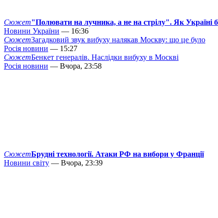
Сюжет
"Полювати на лучника, а не на стрілу". Як Україні 
Новини України
— 16:36
Сюжет
Загадковий звук вибуху налякав Москву: що це було
Росія новини
— 15:27
Сюжет
Бенкет генералів. Наслідки вибуху в Москві
Росія новини
— Вчора, 23:58
Сюжет
Брудні технології. Атаки РФ на вибори у Франції
Новини світу
— Вчора, 23:39