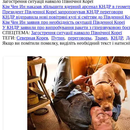
Загострення ситуації навколо Пiвнічної Кореї
Кім Чен Ин наказав збільшити ядерний арсенал КНДР в геометр
Президент Південної Кореї запропонував КНДР переговори
КНДР відправила нові повітряні кулі зі сміттям до Південної Ко
Кім Чен Ин заявив про необхідність окупації Південної Кореї
У КНДР заявили про випробування ракети з гіперзвуковою бо
СПЕЦТЕМА:
Загострення ситуації навколо Пiвнічної Кореї
ТЕГИ:
Северная Корея
,
Путин
,
переговоры
,
Трамп
,
КНДР
,
Д
Якщо ви помітили помилку, виділіть необхідний текст і натисніт