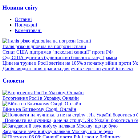
Новини світу
Останні
Популярні
Коментовані
Італія різко відповіла на погрози Іспанії
Сенат США підтримав "пекельні санкції" проти РФ
Суд США зупинив будівництво бального залу Трампа
Ціни на труни в Росії злетіли на 105% з початку війни проти У
Данія вводить нові правила для учнів через штучний інтелект
Сюжети
Вторгнення Росії в Україну. Онлайн
Війна на Близькому Сході. Онлайн
"Полювати на лучника, а не на стрілу". Як Україні боротись з 
Загадковий звук вибуху налякав Москву: що це було