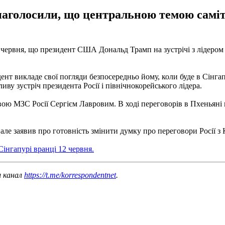
а наголосили, що центральною темою са
4 червня, що президент США Дональд Трамп на зустрічі з лідеро
нт викладе свої погляди безпосередньо йому, коли буде в Сінгапур
ву зустріч президента Росії і північнокорейського лідера.
авою МЗС Росії Сергієм Лавровим. В ході переговорів в Пхеньяні
, але заявив про готовність змінити думку про переговори Росії 
Сінгапурі вранці 12 червня.
ш канал
https://t.me/korrespondentnet
.