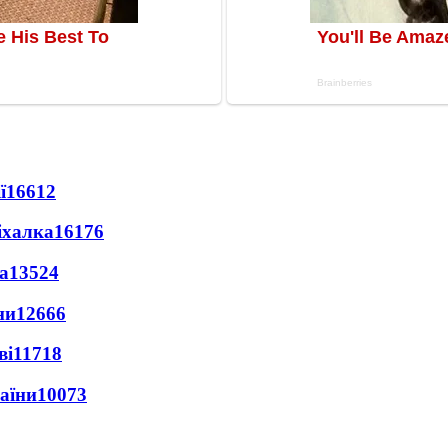
ї
16612
іхалка
16176
а
13524
ни
12666
ві
11718
раїни
10073