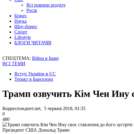
Всі новини розділу
Росія
Бізнес
Наука
Шоу-бізнес
Спорт
Lifestyle
БЛОГИ ЧИТАЧІВ
СПЕЦТЕМА:
Війна в Ірані
ВСІ ТЕМИ
Вступ України в ЄС
Теракт в Барселоні
Трамп озвучить Кім Чен Ину с
Корреспондент.net, 5 червня 2018, 01:35
0
480
Президент США Дональд Трамп