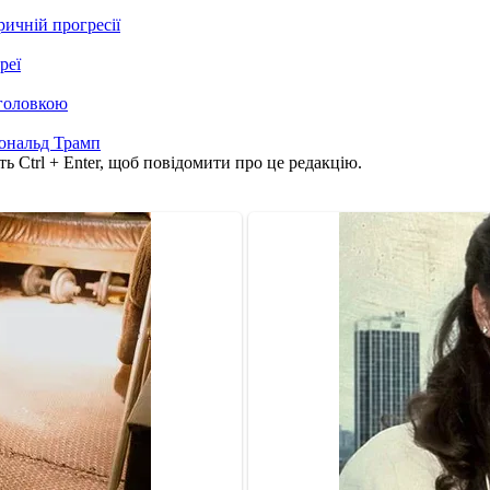
ичній прогресії
реї
єголовкою
ональд Трамп
ь Ctrl + Enter, щоб повідомити про це редакцію.