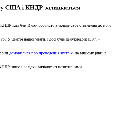
міту США і КНДР залишається
м КНДР Кім Чен Ином особисто викладе своє ставлення до його
і. У центрі нашої уваги, і досі буде денуклеаризація", -
 вони
домовилися про проведення зустрічі
на вищому рівні в
з КНДР, якщо наслідки виявляться позитивними.