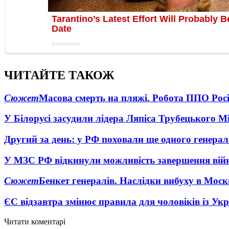
ЧИТАЙТЕ ТАКОЖ
Сюжет
Масова смерть на пляжі. Робота ППО Росі
У Білорусі засудили лідера Ляпіса Трубецького М
Другий за день: у РФ поховали ще одного генерал
У МЗС РФ відкинули можливість завершення вій
Сюжет
Бенкет генералів. Наслідки вибуху в Моск
ЄС відзавтра змінює правила для чоловіків із Ук
Читати коментарі