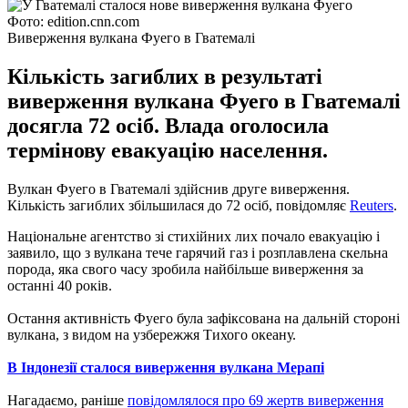
Фото: edition.cnn.com
Виверження вулкана Фуего в Гватемалі
Кількість загиблих в результаті
виверження вулкана Фуего в Гватемалі
досягла 72 осіб. Влада оголосила
термінову евакуацію населення.
Вулкан Фуего в Гватемалі здійснив друге виверження.
Кількість загиблих збільшилася до 72 осіб, повідомляє
Reuters
.
Національне агентство зі стихійних лих почало евакуацію і
заявило, що з вулкана тече гарячий газ і розплавлена ​​скельна
порода, яка свого часу зробила найбільше виверження за
останні 40 років.
Остання активність Фуего була зафіксована на дальній стороні
вулкана, з видом на узбережжя Тихого океану.
В Індонезії сталося виверження вулкана Мерапі
Нагадаємо, раніше
повідомлялося про 69 жертв виверження