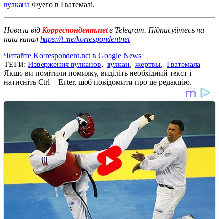
вулкана
Фуего в Гватемалі.
Новини від
Корреспондент.net
в Telegram. Підписуйтесь на
наш канал
https://t.me/korrespondentnet
Читайте Korrespondent.net в Google News
ТЕГИ:
Извержения вулканов
,
вулкан
,
жертвы
,
Гватемала
Якщо ви помітили помилку, виділіть необхідний текст і
натисніть Ctrl + Enter, щоб повідомити про це редакцію.