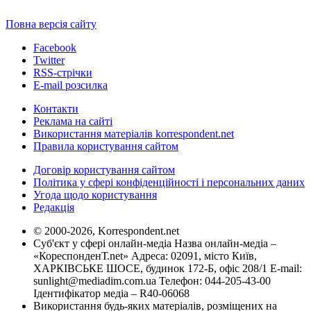
Повна версія сайту
Facebook
Twitter
RSS-стрічки
E-mail розсилка
Контакти
Реклама на сайті
Використання матеріалів korrespondent.net
Правила користування сайтом
Договір користування сайтом
Політика у сфері конфіденційності і персональних даних
Угода щодо користування
Редакція
© 2000-2026, Korrespondent.net
Суб'єкт у сфері онлайн-медіа Назва онлайн-медіа –
«КореспонденТ.net» Адреса: 02091, місто Київ,
ХАРКІВСЬКЕ ШОСЕ, будинок 172-Б, офіс 208/1 E-mail:
sunlight@mediadim.com.ua
Телефон: 044-205-43-00
Ідентифікатор медіа – R40-06068
Використання будь-яких матеріалів, розміщених на