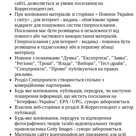
сайті, дозволяється за умови посилання на
Корреспондент.net.
При копіюванні матеріалів зі сторінки « Новини України
і світу» , для інтернет - видань - обов'язкове пряме
відкрите для пошукових систем гіперпосилання .
Посилання має бути розміщена в незалежності від
повного або часткового використання матеріалів.
Гіперпосилання ( для інтернет - видань) - повинна бути
розміщена в підзаголовку або в першому абзаці
матеріалу.
Новини з позначками "Думка", "Експертиза", "Заява",
"Регіони", "Гроші", "Влада", "Вибори", "Тест-драйв",
"Спецпроекти", "Промо" публікуються на правах
реклами.
Розділ Спецпроекти створюється спільно з
комерційними партнерами.
Будь яке копіювання, публікація, передрук, чи наступне
поширення інформації, що містить посилання на
"Інтерфакс-Україна", EPA / UPG, суворо забороняється.
Власник веб-сторінки в розділі Я-Корреспондент є автор
публікації.
Будь-яке копіювання, передрук та відтворення
фотографічних творів та/або аудіовізуальних творів
правовласника Getty Images - суворо забороняється.
Матеріали сайту korrespondent.net призначені для осіб