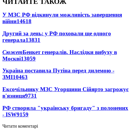
ЧИТАЙТЕ ТАКОЖ
У МЗС РФ відкинули можливість завершення
війни
14618
Другий за день: у РФ поховали ще одного
генерала
13831
Сюжет
Бенкет генералів. Наслідки вибуху в
Москві
13059
Україна поставила Путіна перед дилемою -
ЗМІ
10463
Ексочільнику МЗС Угорщини Сійярто загрожує
в'язниця
9731
РФ створила "українську бригаду" з полонених
- ISW
9159
Читати коментарі