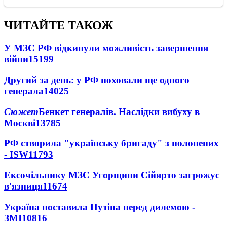
ЧИТАЙТЕ ТАКОЖ
У МЗС РФ відкинули можливість завершення
війни
15199
Другий за день: у РФ поховали ще одного
генерала
14025
Сюжет
Бенкет генералів. Наслідки вибуху в
Москві
13785
РФ створила "українську бригаду" з полонених
- ISW
11793
Ексочільнику МЗС Угорщини Сійярто загрожує
в'язниця
11674
Україна поставила Путіна перед дилемою -
ЗМІ
10816