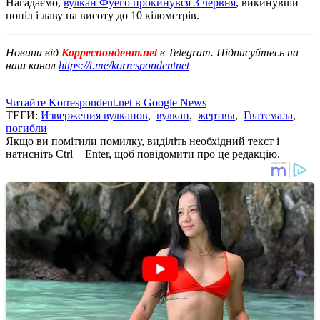
Нагадаємо,
вулкан Фуего прокинувся 3 червня
, викинувши
попіл і лаву на висоту до 10 кілометрів.
Новини від
Корреспондент.net
в Telegram. Підписуйтесь на
наш канал
https://t.me/korrespondentnet
Читайте Korrespondent.net в Google News
ТЕГИ:
Извержения вулканов
,
вулкан
,
жертвы
,
Гватемала
,
погибли
Якщо ви помітили помилку, виділіть необхідний текст і
натисніть Ctrl + Enter, щоб повідомити про це редакцію.