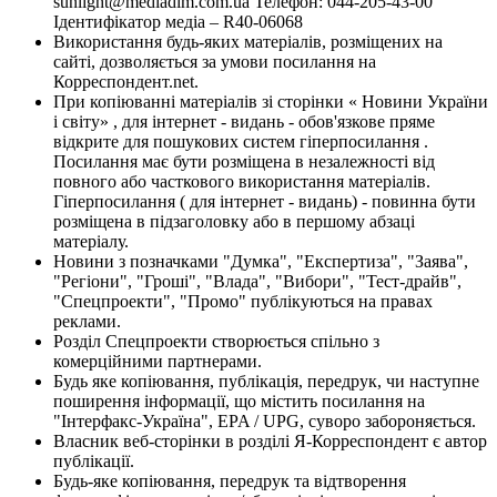
sunlight@mediadim.com.ua
Телефон: 044-205-43-00
Ідентифікатор медіа – R40-06068
Використання будь-яких матеріалів, розміщених на
сайті, дозволяється за умови посилання на
Корреспондент.net.
При копіюванні матеріалів зі сторінки « Новини України
і світу» , для інтернет - видань - обов'язкове пряме
відкрите для пошукових систем гіперпосилання .
Посилання має бути розміщена в незалежності від
повного або часткового використання матеріалів.
Гіперпосилання ( для інтернет - видань) - повинна бути
розміщена в підзаголовку або в першому абзаці
матеріалу.
Новини з позначками "Думка", "Експертиза", "Заява",
"Регіони", "Гроші", "Влада", "Вибори", "Тест-драйв",
"Спецпроекти", "Промо" публікуються на правах
реклами.
Розділ Спецпроекти створюється спільно з
комерційними партнерами.
Будь яке копіювання, публікація, передрук, чи наступне
поширення інформації, що містить посилання на
"Інтерфакс-Україна", EPA / UPG, суворо забороняється.
Власник веб-сторінки в розділі Я-Корреспондент є автор
публікації.
Будь-яке копіювання, передрук та відтворення