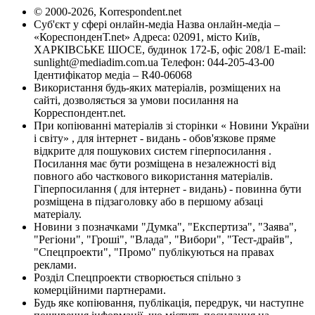
© 2000-2026, Korrespondent.net
Суб'єкт у сфері онлайн-медіа Назва онлайн-медіа –
«КореспонденТ.net» Адреса: 02091, місто Київ,
ХАРКІВСЬКЕ ШОСЕ, будинок 172-Б, офіс 208/1 E-mail:
sunlight@mediadim.com.ua
Телефон: 044-205-43-00
Ідентифікатор медіа – R40-06068
Використання будь-яких матеріалів, розміщених на
сайті, дозволяється за умови посилання на
Корреспондент.net.
При копіюванні матеріалів зі сторінки « Новини України
і світу» , для інтернет - видань - обов'язкове пряме
відкрите для пошукових систем гіперпосилання .
Посилання має бути розміщена в незалежності від
повного або часткового використання матеріалів.
Гіперпосилання ( для інтернет - видань) - повинна бути
розміщена в підзаголовку або в першому абзаці
матеріалу.
Новини з позначками "Думка", "Експертиза", "Заява",
"Регіони", "Гроші", "Влада", "Вибори", "Тест-драйв",
"Спецпроекти", "Промо" публікуються на правах
реклами.
Розділ Спецпроекти створюється спільно з
комерційними партнерами.
Будь яке копіювання, публікація, передрук, чи наступне