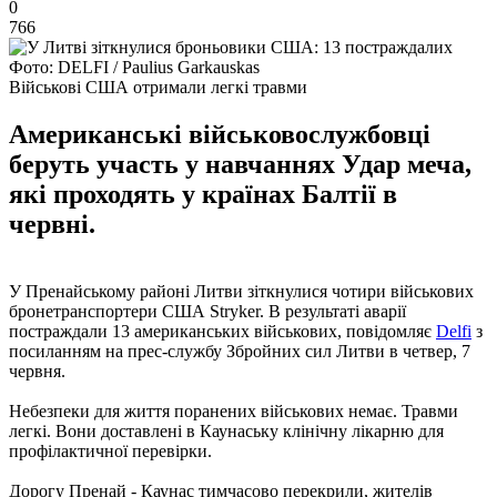
0
766
Фото: DELFI / Paulius Garkauskas
Військові США отримали легкі травми
Американські військовослужбовці
беруть участь у навчаннях Удар меча,
які проходять у країнах Балтії в
червні.
У Пренайському районі Литви зіткнулися чотири військових
бронетранспортери США Stryker. В результаті аварії
постраждали 13 американських військових, повідомляє
Delfi
з
посиланням на прес-службу Збройних сил Литви в четвер, 7
червня.
Небезпеки для життя поранених військових немає. Травми
легкі. Вони доставлені в Каунаську клінічну лікарню для
профілактичної перевірки.
Дорогу Пренай - Каунас тимчасово перекрили, жителів