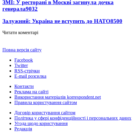
ЗМІ: У ресторані в Москві загинула дочка
генерала
9032
Залужний: Україна не вступить до НАТО
8500
Читати коментарі
Повна версія сайту
Facebook
Twitter
RSS-стрічки
E-mail розсилка
Контакти
Реклама на сайті
Використання матеріалів korrespondent.net
Правила користування сайтом
Договір користування сайтом
Політика у сфері конфіденційності і персональних даних
Угода щодо користування
Редакція