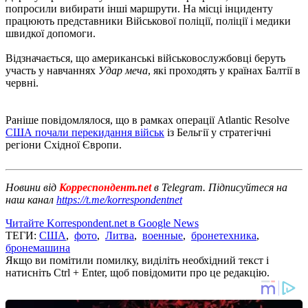
попросили вибирати інші маршрути. На місці інциденту
працюють представники Військової поліції, поліції і медики
швидкої допомоги.
Відзначається, що американські військовослужбовці беруть
участь у навчаннях
Удар меча
, які проходять у країнах Балтії в
червні.
Раніше повідомлялося, що в рамках операції Atlantic Resolve
США почали перекидання військ
із Бельгії у стратегічні
регіони Східної Європи.
Новини від
Корреспондент.net
в Telegram. Підписуйтеся на
наш канал
https://t.me/korrespondentnet
Читайте Korrespondent.net в Google News
ТЕГИ:
США
,
фото
,
Литва
,
военные
,
бронетехника
,
бронемашина
Якщо ви помітили помилку, виділіть необхідний текст і
натисніть Ctrl + Enter, щоб повідомити про це редакцію.