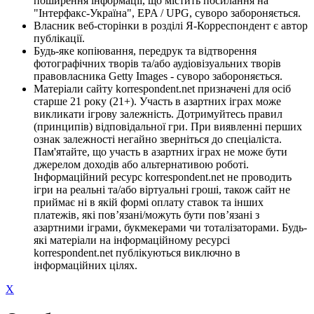
поширення інформації, що містить посилання на
"Інтерфакс-Україна", EPA / UPG, суворо забороняється.
Власник веб-сторінки в розділі Я-Корреспондент є автор
публікації.
Будь-яке копіювання, передрук та відтворення
фотографічних творів та/або аудіовізуальних творів
правовласника Getty Images - суворо забороняється.
Матеріали сайту korrespondent.net призначені для осіб
старше 21 року (21+). Участь в азартних іграх може
викликати ігрову залежність. Дотримуйтесь правил
(принципів) відповідальної гри. При виявленні перших
ознак залежності негайно зверніться до спеціаліста.
Пам'ятайте, що участь в азартних іграх не може бути
джерелом доходів або альтернативою роботі.
Інформаційний ресурс korrespondent.net не проводить
ігри на реальні та/або віртуальні гроші, також сайт не
приймає ні в якій формі оплату ставок та інших
платежів, які пов’язані/можуть бути пов’язані з
азартними іграми, букмекерами чи тоталізаторами. Будь-
які матеріали на інформаційному ресурсі
korrespondent.net публікуються виключно в
інформаційних цілях.
X