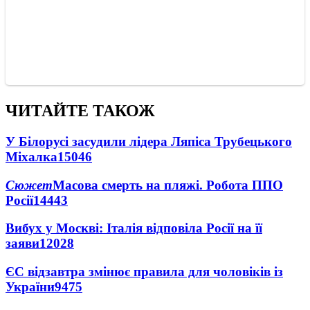
ЧИТАЙТЕ ТАКОЖ
У Білорусі засудили лідера Ляпіса Трубецького
Міхалка
15046
Сюжет
Масова смерть на пляжі. Робота ППО
Росії
14443
Вибух у Москві: Італія відповіла Росії на її
заяви
12028
ЄС відзавтра змінює правила для чоловіків із
України
9475