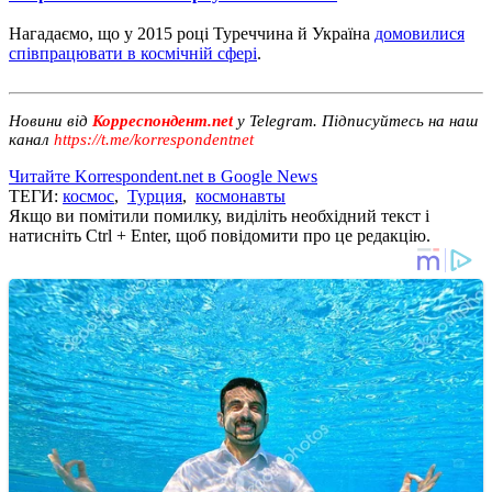
Нагадаємо, що у 2015 році Туреччина й Україна
домовилися
співпрацювати в космічній сфері
.
Новини від
Корреспондент.net
у Telegram. Підписуйтесь на наш
канал
https://t.me/korrespondentnet
Читайте Korrespondent.net в Google News
ТЕГИ:
космос
,
Турция
,
космонавты
Якщо ви помітили помилку, виділіть необхідний текст і
натисніть Ctrl + Enter, щоб повідомити про це редакцію.