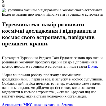
0
61
Ердоган заявив про плани підготувати турецького астронавта
Туреччина має намір розвивати
космічні дослідження і відправити в
космос свого астронавта, повідомив
президент країни.
Президент Туреччини Реджеп Таїп Ердоган заявив про плани
розвивати космічну програму країни аж до відправлення в
космос першого турецького астронавта, пише газета
Diken
.
"Зараз ми почали роботу, пов'язану з космічними
дослідженнями, і, перш за все, із запуску в космос супутників.
Оскільки цей період почався, то тепер, можливо саме з вами,
нашою молоддю, ми дійдемо до тієї точки, коли зможемо
відправити в космос астронавта", - сказав Ердоган під час
виступу перед активістами молодіжних організацій.
Астронавти МКС повернулися на Землю