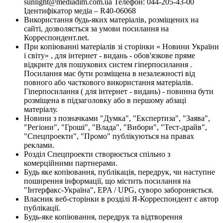
sunlight@mediadim.com.ua
Телефон: 044-205-43-00
Ідентифікатор медіа – R40-06068
Використання будь-яких матеріалів, розміщених на
сайті, дозволяється за умови посилання на
Корреспондент.net.
При копіюванні матеріалів зі сторінки « Новини України
і світу» , для інтернет - видань - обов'язкове пряме
відкрите для пошукових систем гіперпосилання .
Посилання має бути розміщена в незалежності від
повного або часткового використання матеріалів.
Гіперпосилання ( для інтернет - видань) - повинна бути
розміщена в підзаголовку або в першому абзаці
матеріалу.
Новини з позначками "Думка", "Експертиза", "Заява",
"Регіони", "Гроші", "Влада", "Вибори", "Тест-драйв",
"Спецпроекти", "Промо" публікуються на правах
реклами.
Розділ Спецпроекти створюється спільно з
комерційними партнерами.
Будь яке копіювання, публікація, передрук, чи наступне
поширення інформації, що містить посилання на
"Інтерфакс-Україна", EPA / UPG, суворо забороняється.
Власник веб-сторінки в розділі Я-Корреспондент є автор
публікації.
Будь-яке копіювання, передрук та відтворення