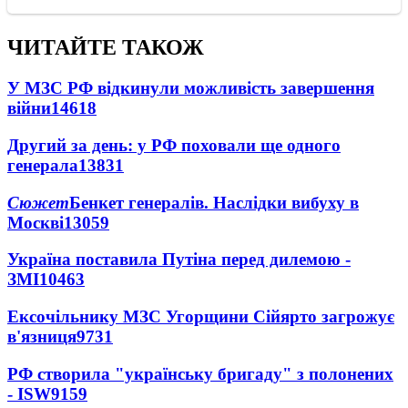
ЧИТАЙТЕ ТАКОЖ
У МЗС РФ відкинули можливість завершення
війни
14618
Другий за день: у РФ поховали ще одного
генерала
13831
Сюжет
Бенкет генералів. Наслідки вибуху в
Москві
13059
Україна поставила Путіна перед дилемою -
ЗМІ
10463
Ексочільнику МЗС Угорщини Сійярто загрожує
в'язниця
9731
РФ створила "українську бригаду" з полонених
- ISW
9159