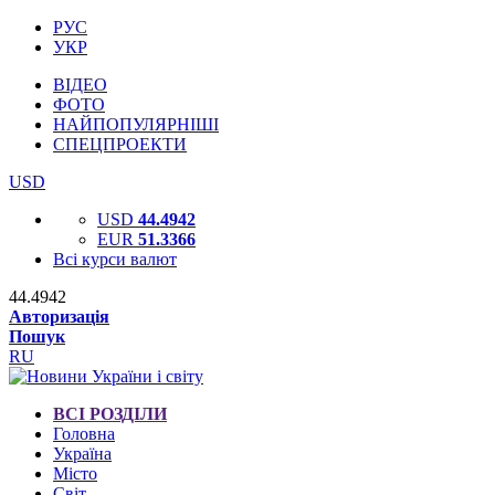
РУС
УКР
ВІДЕО
ФОТО
НАЙПОПУЛЯРНІШІ
СПЕЦПРОЕКТИ
USD
USD
44.4942
EUR
51.3366
Всі курси валют
44.4942
Авторизація
Пошук
RU
ВСІ РОЗДІЛИ
Головна
Україна
Місто
Світ