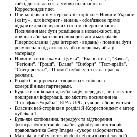
сайті, дозволяється за умови посилання на
Корреспондент.net.
При копіюванні матеріалів зі сторінки « Новини України
і світу» , для інтернет - видань - обов'язкове пряме
відкрите для пошукових систем гіперпосилання .
Посилання має бути розміщена в незалежності від
повного або часткового використання матеріалів.
Гіперпосилання ( для інтернет - видань) - повинна бути
розміщена в підзаголовку або в першому абзаці
матеріалу.
Новини з позначками "Думка", "Експертиза", "Заява",
"Регіони", "Гроші", "Влада", "Вибори", "Тест-драйв",
"Спецпроекти", "Промо" публікуються на правах
реклами.
Розділ Спецпроекти створюється спільно з
комерційними партнерами.
Будь яке копіювання, публікація, передрук, чи наступне
поширення інформації, що містить посилання на
"Інтерфакс-Україна", EPA / UPG, суворо забороняється.
Власник веб-сторінки в розділі Я-Корреспондент є автор
публікації.
Будь-яке копіювання, передрук та відтворення
фотографічних творів та/або аудіовізуальних творів
правовласника Getty Images - суворо забороняється.
Матеріали сайту korrespondent.net призначені для осіб