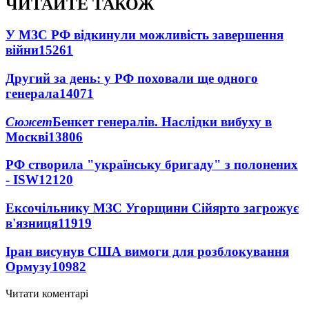
ЧИТАЙТЕ ТАКОЖ
У МЗС РФ відкинули можливість завершення
війни
15261
Другий за день: у РФ поховали ще одного
генерала
14071
Сюжет
Бенкет генералів. Наслідки вибуху в
Москві
13806
РФ створила "українську бригаду" з полонених
- ISW
12120
Ексочільнику МЗС Угорщини Сійярто загрожує
в'язниця
11919
Іран висунув США вимоги для розблокування
Ормузу
10982
Читати коментарі