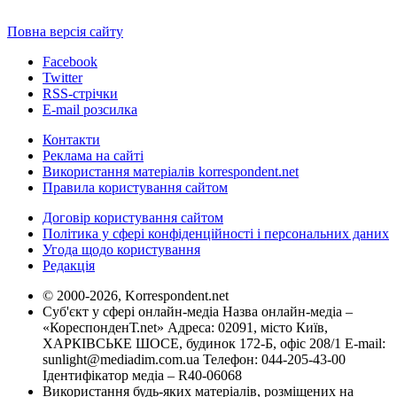
Повна версія сайту
Facebook
Twitter
RSS-стрічки
E-mail розсилка
Контакти
Реклама на сайті
Використання матеріалів korrespondent.net
Правила користування сайтом
Договір користування сайтом
Політика у сфері конфіденційності і персональних даних
Угода щодо користування
Редакція
© 2000-2026, Korrespondent.net
Суб'єкт у сфері онлайн-медіа Назва онлайн-медіа –
«КореспонденТ.net» Адреса: 02091, місто Київ,
ХАРКІВСЬКЕ ШОСЕ, будинок 172-Б, офіс 208/1 E-mail:
sunlight@mediadim.com.ua
Телефон: 044-205-43-00
Ідентифікатор медіа – R40-06068
Використання будь-яких матеріалів, розміщених на