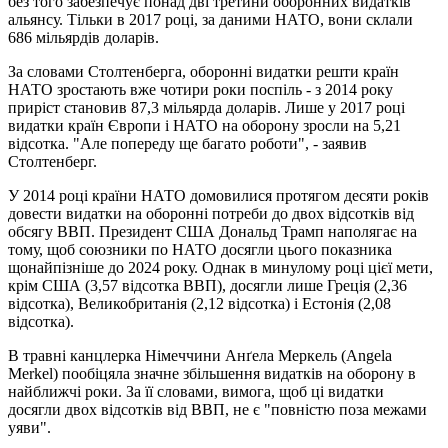
без того забезпечує понад дві третини оборонних видатків
альянсу. Тільки в 2017 році, за даними НАТО, вони склали
686 мільярдів доларів.
За словами Столтенберга, оборонні видатки решти країн
НАТО зростають вже чотири роки поспіль - з 2014 року
приріст становив 87,3 мільярда доларів. Лише у 2017 році
видатки країн Європи і НАТО на оборону зросли на 5,21
відсотка. "Але попереду ще багато роботи", - заявив
Столтенберг.
У 2014 році країни НАТО домовилися протягом десяти років
довести видатки на оборонні потреби до двох відсотків від
обсягу ВВП. Президент США Дональд Трамп наполягає на
тому, щоб союзники по НАТО досягли цього показника
щонайпізніше до 2024 року. Однак в минулому році цієї мети,
крім США (3,57 відсотка ВВП), досягли лише Греція (2,36
відсотка), Великобританія (2,12 відсотка) і Естонія (2,08
відсотка).
В травні канцлерка Німеччини Анґела Меркель (Angela
Merkel) пообіцяла значне збільшення видатків на оборону в
найближчі роки. За її словами, вимога, щоб ці видатки
досягли двох відсотків від ВВП, не є "повністю поза межами
уяви".