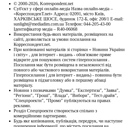
© 2000-2026, Korrespondent.net
Суб'єкт у сфері онлайн-медіа Назва онлайн-медіа –
«КореспонденТ.net» Адреса: 02091, місто Київ,
ХАРКІВСЬКЕ ШОСЕ, будинок 172-Б, офіс 208/1 E-mail:
sunlight@mediadim.com.ua
Телефон: 044-205-43-00
Ідентифікатор медіа – R40-06068
Використання будь-яких матеріалів, розміщених на
сайті, дозволяється за умови посилання на
Корреспондент.net.
При копіюванні матеріалів зі сторінки « Новини України
і світу» , для інтернет - видань - обов'язкове пряме
відкрите для пошукових систем гіперпосилання .
Посилання має бути розміщена в незалежності від
повного або часткового використання матеріалів.
Гіперпосилання ( для інтернет - видань) - повинна бути
розміщена в підзаголовку або в першому абзаці
матеріалу.
Новини з позначками "Думка", "Експертиза", "Заява",
"Регіони", "Гроші", "Влада", "Вибори", "Тест-драйв",
"Спецпроекти", "Промо" публікуються на правах
реклами.
Розділ Спецпроекти створюється спільно з
комерційними партнерами.
Будь яке копіювання, публікація, передрук, чи наступне
поширення інформації, що містить посилання на