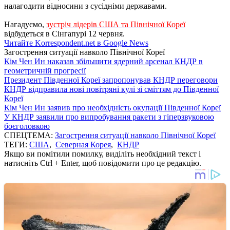
налагодити відносини з сусідніми державами.
Нагадуємо,
зустріч лідерів США та Північної Кореї
відбудеться в Сінгапурі 12 червня.
Читайте Korrespondent.net в Google News
Загострення ситуації навколо Пiвнічної Кореї
Кім Чен Ин наказав збільшити ядерний арсенал КНДР в
геометричній прогресії
Президент Південної Кореї запропонував КНДР переговори
КНДР відправила нові повітряні кулі зі сміттям до Південної
Кореї
Кім Чен Ин заявив про необхідність окупації Південної Кореї
У КНДР заявили про випробування ракети з гіперзвуковою
боєголовкою
СПЕЦТЕМА:
Загострення ситуації навколо Пiвнічної Кореї
ТЕГИ:
США
,
Северная Корея
,
КНДР
Якщо ви помітили помилку, виділіть необхідний текст і
натисніть Ctrl + Enter, щоб повідомити про це редакцію.