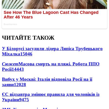
ЧИТАЙТЕ ТАКОЖ
У Білорусі засудили лідера Ляпіса Трубецького
Міхалка
15046
Сюжет
Масова смерть на пляжі. Робота ППО
Росії
14443
Вибух у Москві: Італія відповіла Росії на її
заяви
12028
ЄС відзавтра змінює правила для чоловіків із
України
9475