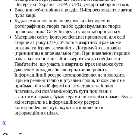
"Інтерфакс-Україна", EPA / UPG, суворо забороняється.
Власник веб-сторінки в розділі Я-Корреспондент є автор
публікації.
Будь-яке копіювання, передрук та відтворення
фотографічних творів та/або аудіовізуальних творів
правовласника Getty Images - суворо забороняється.
Матеріали сайту korrespondent.net призначені для осіб
старше 21 року (21+). Участь в азартних іграх може
викликати ігрову залежність. Дотримуйтесь правил
(принципів) відповідальної гри. При виявленні перших
ознак залежності негайно зверніться до спеціаліста.
Пам'ятайте, що участь в азартних іграх не може бути
джерелом доходів або альтернативою роботі.
Інформаційний ресурс korrespondent.net не проводить
ігри на реальні та/або віртуальні гроші, також сайт не
приймає ні в якій формі оплату ставок та інших
платежів, які пов’язані/можуть бути пов’язані з
азартними іграми, букмекерами чи тоталізаторами. Будь-
які матеріали на інформаційному ресурсі
korrespondent.net публікуються виключно в
інформаційних цілях.
X