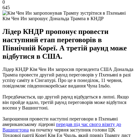
0
645
Кім Чен Ин запрошує Дональда Трампа в КНДР
Лідер КНДР пропонує провести
наступний етап переговорів в
Північній Кореї. А третій раунд може
відбутися в США.
Лідер КНДР Кім Чен Ин запросив президента США Дональда
Трампа провести другий раунд переговорів у Пхеньяні в разі
успіху саміту в Сінгапурі. Про це в понеділок, 11 червня,
повідомляє південнокорейське видання Чуна Ільбо.
Передбачається, що другий раунд відбудеться в липні. Якщо
він пройде вдало, третій раунд переговорів може відбутися
восени у Вашингтоні.
Запрошення провести наступні переговори в Пхеньяні
американському лідерові
передав під час свого візиту до
Вашингтона
на початку червня заступник голови ЦК
Трудової партії Кореї Кім Ен Чхоль, який привіз Трампу лист