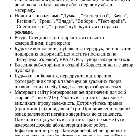
розміщена в підзаголовку або в першому абзаці
матеріалу.
Новини з позначками "Думка", "Експертиза", "Заява",
"Регіони", "Гроші", "Влада", "Вибори", "Тест-драйв",
"Спецпроекти", "Промо" публікуються на правах
реклами.
Розділ Спецпроекти створюється спільно з
комерційними партнерами.
Будь яке копіювання, публікація, передрук, чи наступне
поширення інформації, що містить посилання на
"Інтерфакс-Україна", EPA / UPG, суворо забороняється.
Власник веб-сторінки в розділі Я-Корреспондент є автор
публікації.
Будь-яке копіювання, передрук та відтворення
фотографічних творів та/або аудіовізуальних творів
правовласника Getty Images - суворо забороняється.
Матеріали сайту korrespondent.net призначені для осіб
старше 21 року (21+). Участь в азартних іграх може
викликати ігрову залежність. Дотримуйтесь правил
(принципів) відповідальної гри. При виявленні перших
ознак залежності негайно зверніться до спеціаліста.
Пам'ятайте, що участь в азартних іграх не може бути
джерелом доходів або альтернативою роботі.
Інформаційний ресурс korrespondent.net не проводить
ігри на реальні та/або віртуальні гроші, також сайт не