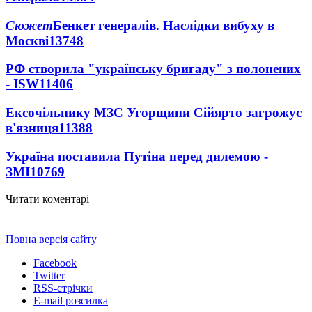
Сюжет
Бенкет генералів. Наслідки вибуху в
Москві
13748
РФ створила "українську бригаду" з полонених
- ISW
11406
Ексочільнику МЗС Угорщини Сійярто загрожує
в'язниця
11388
Україна поставила Путіна перед дилемою -
ЗМІ
10769
Читати коментарі
Повна версія сайту
Facebook
Twitter
RSS-стрічки
E-mail розсилка