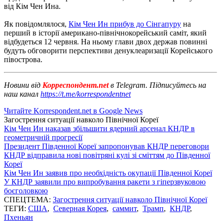
від Кім Чен Ина.
Як повідомлялося,
Кім Чен Ин прибув до Сінгапуру
на
перший в історії американо-північнокорейський саміт, який
відбудеться 12 червня. На ньому глави двох держав повинні
будуть обговорити перспективи денуклеаризації Корейського
півострова.
Новини від
Корреспондент.net
в Telegram. Підписуйтесь на
наш канал
https://t.me/korrespondentnet
Читайте Korrespondent.net в Google News
Загострення ситуації навколо Пiвнічної Кореї
Кім Чен Ин наказав збільшити ядерний арсенал КНДР в
геометричній прогресії
Президент Південної Кореї запропонував КНДР переговори
КНДР відправила нові повітряні кулі зі сміттям до Південної
Кореї
Кім Чен Ин заявив про необхідність окупації Південної Кореї
У КНДР заявили про випробування ракети з гіперзвуковою
боєголовкою
СПЕЦТЕМА:
Загострення ситуації навколо Пiвнічної Кореї
ТЕГИ:
США
,
Северная Корея
,
саммит
,
Трамп
,
КНДР
,
Пхеньян