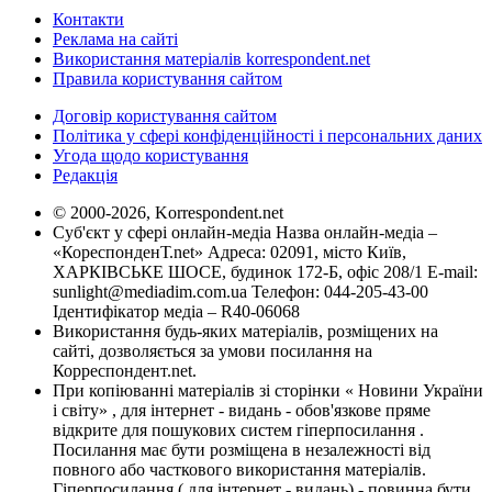
Контакти
Реклама на сайті
Використання матеріалів korrespondent.net
Правила користування сайтом
Договір користування сайтом
Політика у сфері конфіденційності і персональних даних
Угода щодо користування
Редакція
© 2000-2026, Korrespondent.net
Суб'єкт у сфері онлайн-медіа Назва онлайн-медіа –
«КореспонденТ.net» Адреса: 02091, місто Київ,
ХАРКІВСЬКЕ ШОСЕ, будинок 172-Б, офіс 208/1 E-mail:
sunlight@mediadim.com.ua
Телефон: 044-205-43-00
Ідентифікатор медіа – R40-06068
Використання будь-яких матеріалів, розміщених на
сайті, дозволяється за умови посилання на
Корреспондент.net.
При копіюванні матеріалів зі сторінки « Новини України
і світу» , для інтернет - видань - обов'язкове пряме
відкрите для пошукових систем гіперпосилання .
Посилання має бути розміщена в незалежності від
повного або часткового використання матеріалів.
Гіперпосилання ( для інтернет - видань) - повинна бути