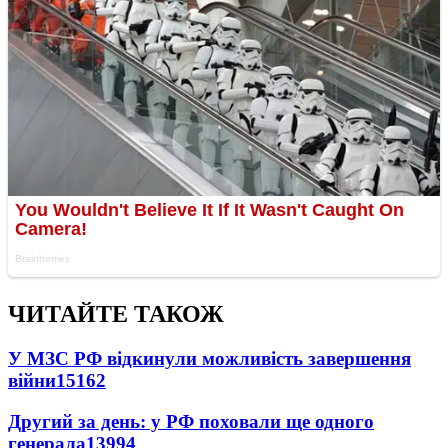
ЧИТАЙТЕ ТАКОЖ
У МЗС РФ відкинули можливість завершення
війни
15162
Другий за день: у РФ поховали ще одного
генерала
13994