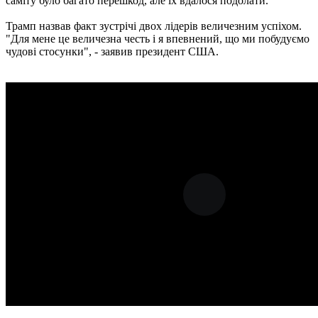
саміту було багато перешкод, але їх вдалося подолати.
Трамп назвав факт зустрічі двох лідерів величезним успіхом.
"Для мене це величезна честь і я впевнений, що ми побудуємо
чудові стосунки", - заявив президент США.