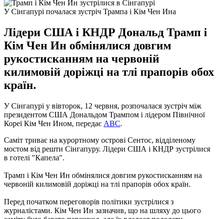
У Сінгапурі почалася зустріч Трампа і Кім Чен Ина
Лідери США і КНДР Дональд Трамп і
Кім Чен Ин обмінялися довгим
рукостисканням на червоній
килимовій доріжці на тлі прапорів обох
країн.
У Сінгапурі у вівторок, 12 червня, розпочалася зустріч між
президентом США Дональдом Трампом і лідером Північної
Кореї Кім Чен Ином, передає
ABC
.
Саміт триває на курортному острові Сентос, відділеному
мостом від решти Сінгапуру.
Лідери США і КНДР зустрілися
в готелі "Капела".
Трамп і Кім Чен Ин обмінялися довгим рукостисканням на
червоній килимовій доріжці на тлі прапорів обох країн.
Перед початком переговорів політики зустрілися з
журналістами.
Кім Чен Ин зазначив, що на шляху до цього