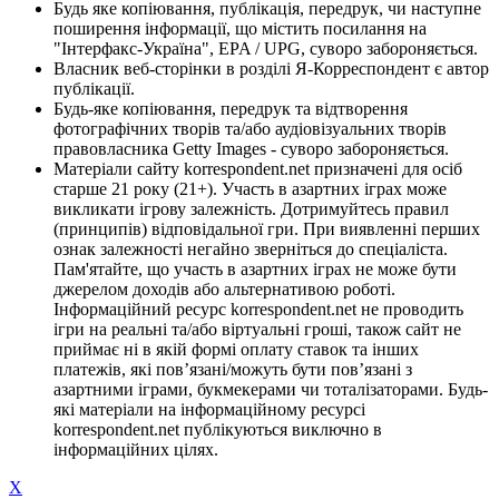
Будь яке копіювання, публікація, передрук, чи наступне
поширення інформації, що містить посилання на
"Інтерфакс-Україна", EPA / UPG, суворо забороняється.
Власник веб-сторінки в розділі Я-Корреспондент є автор
публікації.
Будь-яке копіювання, передрук та відтворення
фотографічних творів та/або аудіовізуальних творів
правовласника Getty Images - суворо забороняється.
Матеріали сайту korrespondent.net призначені для осіб
старше 21 року (21+). Участь в азартних іграх може
викликати ігрову залежність. Дотримуйтесь правил
(принципів) відповідальної гри. При виявленні перших
ознак залежності негайно зверніться до спеціаліста.
Пам'ятайте, що участь в азартних іграх не може бути
джерелом доходів або альтернативою роботі.
Інформаційний ресурс korrespondent.net не проводить
ігри на реальні та/або віртуальні гроші, також сайт не
приймає ні в якій формі оплату ставок та інших
платежів, які пов’язані/можуть бути пов’язані з
азартними іграми, букмекерами чи тоталізаторами. Будь-
які матеріали на інформаційному ресурсі
korrespondent.net публікуються виключно в
інформаційних цілях.
X