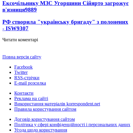
Ексочільнику МЗС Угорщини Сійярто загрожує
в'язниця
9889
РФ створила "українську бригаду" з полонених
- ISW
9307
Читати коментарі
Повна версія сайту
Facebook
Twitter
RSS-стрічки
E-mail розсилка
Контакти
Реклама на сайті
Використання матеріалів korrespondent.net
Правила користування сайтом
Договір користування сайтом
Політика у сфері конфіденційності і персональних даних
Угода щодо користування