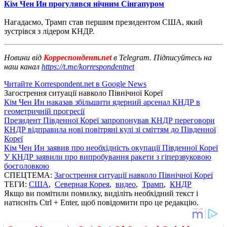
Кім Чен Ин прогулявся нічним Сінгапуром
Нагадаємо, Трамп став першим президентом США, який
зустрівся з лідером КНДР.
Новини від
Корреспондент.net
в Telegram. Підписуйтесь на
наш канал
https://t.me/korrespondentnet
Читайте Korrespondent.net в Google News
Загострення ситуації навколо Пiвнічної Кореї
Кім Чен Ин наказав збільшити ядерний арсенал КНДР в
геометричній прогресії
Президент Південної Кореї запропонував КНДР переговори
КНДР відправила нові повітряні кулі зі сміттям до Південної
Кореї
Кім Чен Ин заявив про необхідність окупації Південної Кореї
У КНДР заявили про випробування ракети з гіперзвуковою
боєголовкою
СПЕЦТЕМА:
Загострення ситуації навколо Пiвнічної Кореї
ТЕГИ:
США
,
Северная Корея
,
видео
,
Трамп
,
КНДР
Якщо ви помітили помилку, виділіть необхідний текст і
натисніть Ctrl + Enter, щоб повідомити про це редакцію.