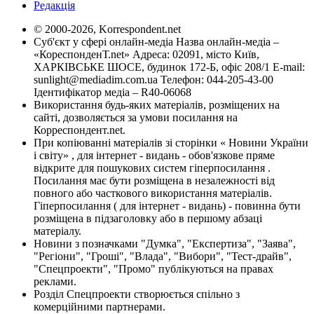
Редакція
© 2000-2026, Korrespondent.net
Суб'єкт у сфері онлайн-медіа Назва онлайн-медіа –
«КореспонденТ.net» Адреса: 02091, місто Київ,
ХАРКІВСЬКЕ ШОСЕ, будинок 172-Б, офіс 208/1 E-mail:
sunlight@mediadim.com.ua
Телефон: 044-205-43-00
Ідентифікатор медіа – R40-06068
Використання будь-яких матеріалів, розміщених на
сайті, дозволяється за умови посилання на
Корреспондент.net.
При копіюванні матеріалів зі сторінки « Новини України
і світу» , для інтернет - видань - обов'язкове пряме
відкрите для пошукових систем гіперпосилання .
Посилання має бути розміщена в незалежності від
повного або часткового використання матеріалів.
Гіперпосилання ( для інтернет - видань) - повинна бути
розміщена в підзаголовку або в першому абзаці
матеріалу.
Новини з позначками "Думка", "Експертиза", "Заява",
"Регіони", "Гроші", "Влада", "Вибори", "Тест-драйв",
"Спецпроекти", "Промо" публікуються на правах
реклами.
Розділ Спецпроекти створюється спільно з
комерційними партнерами.