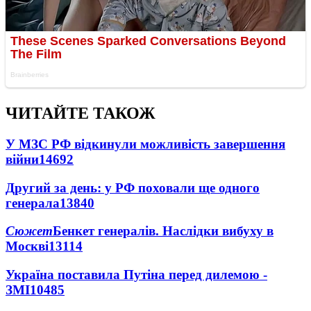
ЧИТАЙТЕ ТАКОЖ
У МЗС РФ відкинули можливість завершення
війни
14692
Другий за день: у РФ поховали ще одного
генерала
13840
Сюжет
Бенкет генералів. Наслідки вибуху в
Москві
13114
Україна поставила Путіна перед дилемою -
ЗМІ
10485