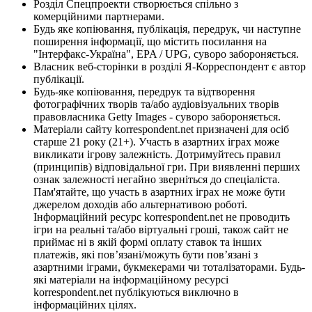
Розділ Спецпроекти створюється спільно з
комерційними партнерами.
Будь яке копіювання, публікація, передрук, чи наступне
поширення інформації, що містить посилання на
"Інтерфакс-Україна", EPA / UPG, суворо забороняється.
Власник веб-сторінки в розділі Я-Корреспондент є автор
публікації.
Будь-яке копіювання, передрук та відтворення
фотографічних творів та/або аудіовізуальних творів
правовласника Getty Images - суворо забороняється.
Матеріали сайту korrespondent.net призначені для осіб
старше 21 року (21+). Участь в азартних іграх може
викликати ігрову залежність. Дотримуйтесь правил
(принципів) відповідальної гри. При виявленні перших
ознак залежності негайно зверніться до спеціаліста.
Пам'ятайте, що участь в азартних іграх не може бути
джерелом доходів або альтернативою роботі.
Інформаційний ресурс korrespondent.net не проводить
ігри на реальні та/або віртуальні гроші, також сайт не
приймає ні в якій формі оплату ставок та інших
платежів, які пов’язані/можуть бути пов’язані з
азартними іграми, букмекерами чи тоталізаторами. Будь-
які матеріали на інформаційному ресурсі
korrespondent.net публікуються виключно в
інформаційних цілях.