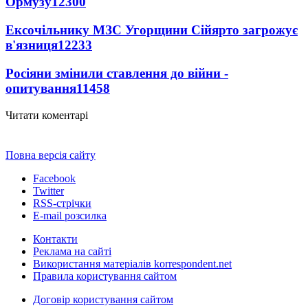
Ормузу
12300
Ексочільнику МЗС Угорщини Сійярто загрожує
в'язниця
12233
Росіяни змінили ставлення до війни -
опитування
11458
Читати коментарі
Повна версія сайту
Facebook
Twitter
RSS-стрічки
E-mail розсилка
Контакти
Реклама на сайті
Використання матеріалів korrespondent.net
Правила користування сайтом
Договір користування сайтом