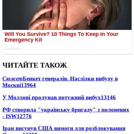
ЧИТАЙТЕ ТАКОЖ
Сюжет
Бенкет генералів. Наслідки вибуху в
Москві
13964
У Молдові пролунав потужний вибух
13146
РФ створила "українську бригаду" з полонених
- ISW
12776
Іран висунув США вимоги для розблокування