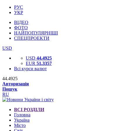
РУС
УКР
ВІДЕО
ФОТО
НАЙПОПУЛЯРНІШІ
СПЕЦПРОЕКТИ
USD
USD
44.4925
EUR
51.3357
Всі курси валют
44.4925
Авторизація
Пошук
RU
ВСІ РОЗДІЛИ
Головна
Україна
Місто
Світ