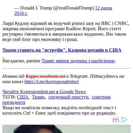
— Donald J. Trump (@realDonaldTrump)
12 июня
2018 г.
Ларрі Кудлоу відомий як ведучий різних шоу на BBC і CNBC,
зокрема економічної програми Kudlow Report.
Його статті
регулярно з'являються в американських виданнях.
Він також
веде свій блог про економіку і гроші.
Трамп ставить на "яструбів".
Кадрова ротація в США
Нагадаємо, раніше
Трамп змінив радника з нацбезпеки
.
Новини від
Корреспондент.net
в Telegram. Підписуйтесь на
наш канал
https://t.me/korrespondentnet
Читайте Korrespondent.net в Google News
ТЕГИ:
США
,
Трамп
,
сердечный приступ
,
советник
президента
Якщо ви помітили помилку, виділіть необхідний текст і
натисніть Ctrl + Enter, щоб повідомити про це редакцію.