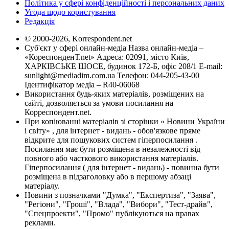
Політика у сфері конфіденційності і персональних даних
Угода щодо користування
Редакція
© 2000-2026, Korrespondent.net
Суб'єкт у сфері онлайн-медіа Назва онлайн-медіа –
«КореспонденТ.net» Адреса: 02091, місто Київ,
ХАРКІВСЬКЕ ШОСЕ, будинок 172-Б, офіс 208/1 E-mail:
sunlight@mediadim.com.ua
Телефон: 044-205-43-00
Ідентифікатор медіа – R40-06068
Використання будь-яких матеріалів, розміщених на
сайті, дозволяється за умови посилання на
Корреспондент.net.
При копіюванні матеріалів зі сторінки « Новини України
і світу» , для інтернет - видань - обов'язкове пряме
відкрите для пошукових систем гіперпосилання .
Посилання має бути розміщена в незалежності від
повного або часткового використання матеріалів.
Гіперпосилання ( для інтернет - видань) - повинна бути
розміщена в підзаголовку або в першому абзаці
матеріалу.
Новини з позначками "Думка", "Експертиза", "Заява",
"Регіони", "Гроші", "Влада", "Вибори", "Тест-драйв",
"Спецпроекти", "Промо" публікуються на правах
реклами.